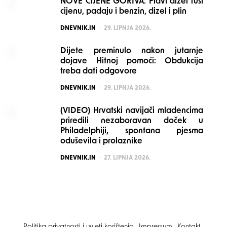
NOVE CIJENE GORIVA: Plavi dizel ruši
cijenu, padaju i benzin, dizel i plin
POSTED
DNEVNIK.IN
29. LIPNJA 2026.
Dijete preminulo nakon jutarnje
dojave Hitnoj pomoći: Obdukcija
treba dati odgovore
POSTED
DNEVNIK.IN
29. LIPNJA 2026.
(VIDEO) Hrvatski navijači mladencima
priredili nezaboravan doček u
Philadelphiji, spontana pjesma
oduševila i prolaznike
POSTED
DNEVNIK.IN
27. LIPNJA 2026.