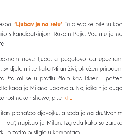
sezoni
‘Ljubav je na selu’
.
Tri djevojke bile su kod
ario s kandidatkinjom Ružom Pejić. Već mu je na
te.
, upoznam nove ljude, a pogotovo da upoznam
e. Svidjelo mi se kako Milan živi, okružen prirodom
o što mi se u profilu činio kao iskren i pošten
vrdilo kada je Milana upoznala. No, idila nije dugo
vezanost nakon showa, piše
RTL
e Milan pronašao djevojku, a sada je na društvenim
 – da”, napisao je Milan. Izgleda kako su zaruke
ki je zatim pristiglo u komentare.