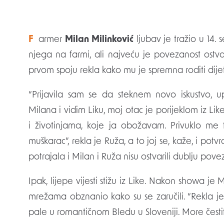
Farmer
Milan Milinković
ljubav je tražio u 14. 
njega na farmi, ali najveću je povezanost ostv
prvom spoju rekla kako mu je spremna roditi dije
“Prijavila sam se da steknem novo iskustvo
Milana i vidim Liku, moj otac je porijeklom iz Lik
i životinjama, koje ja obožavam. Privuklo me t
muškarac”, rekla je Ruža, a to joj se, kaže, i pot
potrajala i Milan i Ruža nisu ostvarili dublju po
Ipak, lijepe vijesti stižu iz Like. Nakon showa j
mrežama obznanio kako su se zaručili. “Rekla je
pale u romantičnom Bledu u Sloveniji. More čestit