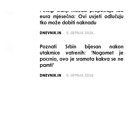
Mnogi stariji možda propuštaju 160
eura mjesečno: Ovi uvjeti odlučuju
tko može dobiti naknadu
POSTED
DNEVNIK.IN
5. SRPNJA 2026.
Poznati Srbin bijesan nakon
utakmice vatrenih: ‘Nogomet je
pocrnio, ovo je sramota kakva se ne
pamti’
POSTED
DNEVNIK.IN
5. SRPNJA 2026.