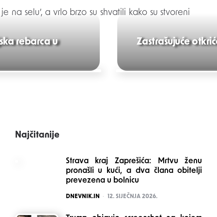
na selu’, a vrlo brzo su shvatili kako su stvoreni
ska rebarca u
Zastrašujuće otkri
Najčitanije
Strava kraj Zaprešića: Mrtvu ženu
pronašli u kući, a dva člana obitelji
prevezena u bolnicu
POSTED
DNEVNIK.IN
12. SIJEČNJA 2026.