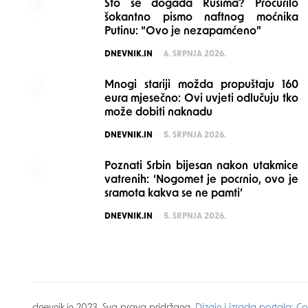
Što se događa Rusima? Procurilo
šokantno pismo naftnog moćnika
Putinu: “Ovo je nezapamćeno”
POSTED
DNEVNIK.IN
6. SRPNJA 2026.
Mnogi stariji možda propuštaju 160
eura mjesečno: Ovi uvjeti odlučuju tko
može dobiti naknadu
POSTED
DNEVNIK.IN
5. SRPNJA 2026.
Poznati Srbin bijesan nakon utakmice
vatrenih: ‘Nogomet je pocrnio, ovo je
sramota kakva se ne pamti’
POSTED
DNEVNIK.IN
5. SRPNJA 2026.