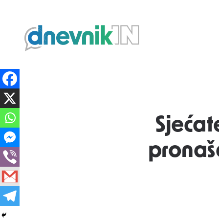
Dnevnik.in
Sjećat
pronaša