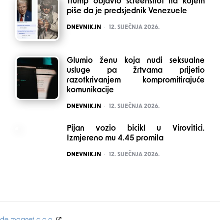
Trump objavio screenshot na kojem
piše da je predsjednik Venezuele
POSTED
DNEVNIK.IN
12. SIJEČNJA 2026.
Glumio ženu koja nudi seksualne
usluge pa žrtvama prijetio
razotkrivanjem kompromitirajuće
komunikacije
POSTED
DNEVNIK.IN
12. SIJEČNJA 2026.
Pijan vozio bicikl u Virovitici.
Izmjereno mu 4.45 promila
POSTED
DNEVNIK.IN
12. SIJEČNJA 2026.