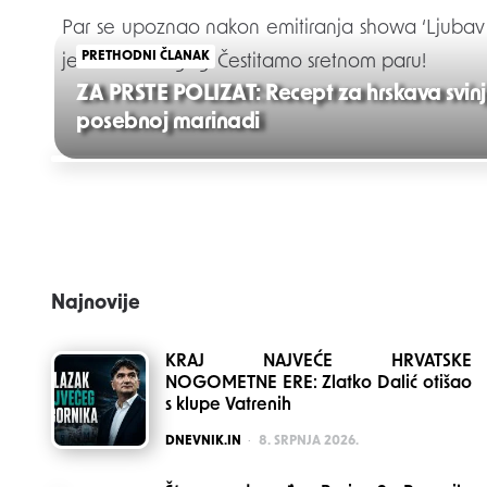
Par se upoznao nakon emitiranja showa ‘Ljubav je 
PRETHODNI ČLANAK
jedan za drugog. Čestitamo sretnom paru!
ZA PRSTE POLIZAT: Recept za hrskava svinj
posebnoj marinadi
Post
navigation
Najnovije
KRAJ NAJVEĆE HRVATSKE
NOGOMETNE ERE: Zlatko Dalić otišao
s klupe Vatrenih
POSTED
DNEVNIK.IN
8. SRPNJA 2026.