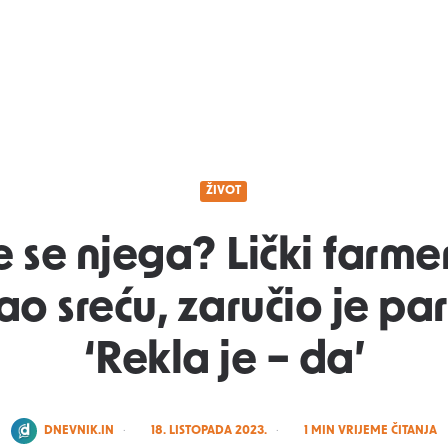
ŽIVOT
e se njega? Lički farme
o sreću, zaručio je par
‘Rekla je – da’
POSTED
DNEVNIK.IN
18. LISTOPADA 2023.
1
MIN VRIJEME ČITANJA
BY