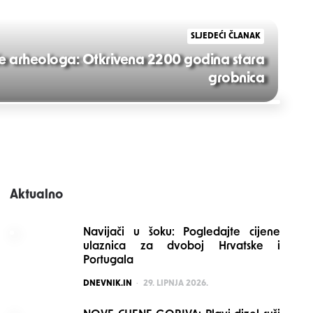
SLJEDEĆI ČLANAK
će arheologa: Otkrivena 2200 godina stara
grobnica
Aktualno
Navijači u šoku: Pogledajte cijene
ulaznica za dvoboj Hrvatske i
Portugala
POSTED
DNEVNIK.IN
29. LIPNJA 2026.