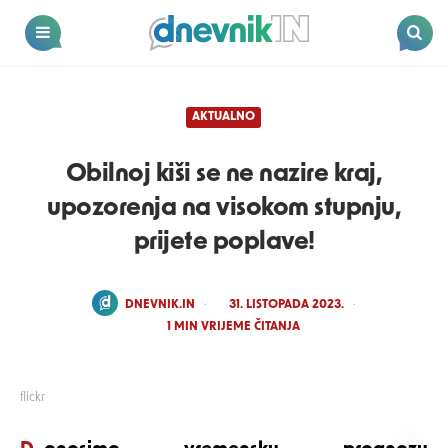
Dnevnik.in
Menu
Search
AKTUALNO
Obilnoj kiši se ne nazire kraj,
upozorenja na visokom stupnju,
prijete poplave!
POSTED
DNEVNIK.IN
31. LISTOPADA 2023.
BY
1
MIN VRIJEME ČITANJA
flickr