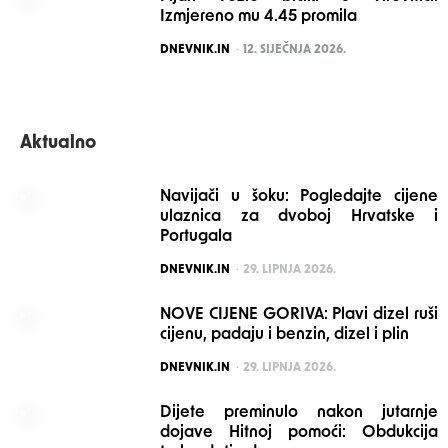
Izmjereno mu 4.45 promila
POSTED
DNEVNIK.IN
12. SIJEČNJA 2026.
Aktualno
Navijači u šoku: Pogledajte cijene
ulaznica za dvoboj Hrvatske i
Portugala
POSTED
DNEVNIK.IN
29. LIPNJA 2026.
NOVE CIJENE GORIVA: Plavi dizel ruši
cijenu, padaju i benzin, dizel i plin
POSTED
DNEVNIK.IN
29. LIPNJA 2026.
Dijete preminulo nakon jutarnje
dojave Hitnoj pomoći: Obdukcija