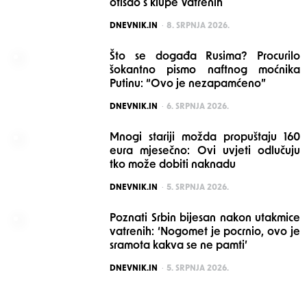
otišao s klupe Vatrenih
POSTED
DNEVNIK.IN
8. SRPNJA 2026.
Što se događa Rusima? Procurilo
šokantno pismo naftnog moćnika
Putinu: “Ovo je nezapamćeno”
POSTED
DNEVNIK.IN
6. SRPNJA 2026.
Mnogi stariji možda propuštaju 160
eura mjesečno: Ovi uvjeti odlučuju
tko može dobiti naknadu
POSTED
DNEVNIK.IN
5. SRPNJA 2026.
Poznati Srbin bijesan nakon utakmice
vatrenih: ‘Nogomet je pocrnio, ovo je
sramota kakva se ne pamti’
POSTED
DNEVNIK.IN
5. SRPNJA 2026.