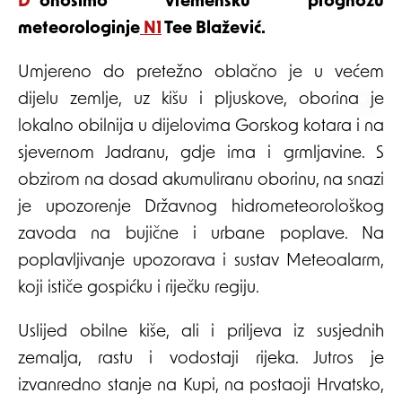
Donosimo vremensku prognozu
meteorologinje
N1
Tee Blažević.
Umjereno do pretežno oblačno je u većem
dijelu zemlje, uz kišu i pljuskove, oborina je
lokalno obilnija u dijelovima Gorskog kotara i na
sjevernom Jadranu, gdje ima i grmljavine. S
obzirom na dosad akumuliranu oborinu, na snazi
je upozorenje Državnog hidrometeorološkog
zavoda na bujične i urbane poplave. Na
poplavljivanje upozorava i sustav Meteoalarm,
koji ističe gospićku i riječku regiju.
Uslijed obilne kiše, ali i priljeva iz susjednih
zemalja, rastu i vodostaji rijeka. Jutros je
izvanredno stanje na Kupi, na postaoji Hrvatsko,