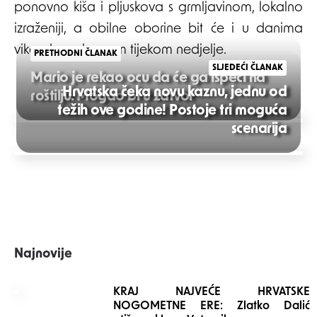
ponovno kiša i pljuskova s grmljavinom, lokalno
izraženiji, a obilne oborine bit će i u danima
vikenda, uglavnom tijekom nedjelje.
PRETHODNI ČLANAK
SLJEDEĆI ČLANAK
Mario je rekao ocu da će ga ispeći na
Hrvatska čeka novu kaznu, jednu od
roštilju. Mogao bi u zatvor
težih ove godine! Postoje tri moguća
Post
scenarija
navigation
Najnovije
KRAJ NAJVEĆE HRVATSKE
NOGOMETNE ERE: Zlatko Dalić