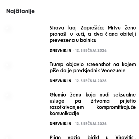
Najčitanije
Strava kraj Zaprešića: Mrtvu ženu
pronašli u kući, a dva člana obitelji
prevezena u bolnicu
POSTED
DNEVNIK.IN
12. SIJEČNJA 2026.
Trump objavio screenshot na kojem
piše da je predsjednik Venezuele
POSTED
DNEVNIK.IN
12. SIJEČNJA 2026.
Glumio ženu koja nudi seksualne
usluge pa žrtvama prijetio
razotkrivanjem kompromitirajuće
komunikacije
POSTED
DNEVNIK.IN
12. SIJEČNJA 2026.
Pijan vozio bicikl u Virovitici.