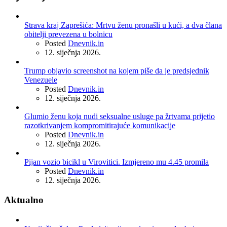
Strava kraj Zaprešića: Mrtvu ženu pronašli u kući, a dva člana
obitelji prevezena u bolnicu
Posted
Dnevnik.in
12. siječnja 2026.
Trump objavio screenshot na kojem piše da je predsjednik
Venezuele
Posted
Dnevnik.in
12. siječnja 2026.
Glumio ženu koja nudi seksualne usluge pa žrtvama prijetio
razotkrivanjem kompromitirajuće komunikacije
Posted
Dnevnik.in
12. siječnja 2026.
Pijan vozio bicikl u Virovitici. Izmjereno mu 4.45 promila
Posted
Dnevnik.in
12. siječnja 2026.
Aktualno