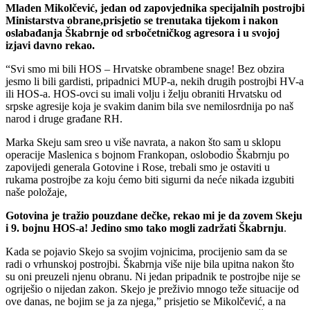
Mladen Mikolčević, jedan od zapovjednika specijalnih postrojbi
Ministarstva obrane,prisjetio se trenutaka tijekom i nakon
oslabađanja Škabrnje od srbočetničkog agresora i u svojoj
izjavi davno rekao.
“Svi smo mi bili HOS – Hrvatske obrambene snage! Bez obzira
jesmo li bili gardisti, pripadnici MUP-a, nekih drugih postrojbi HV-a
ili HOS-a. HOS-ovci su imali volju i želju obraniti Hrvatsku od
srpske agresije koja je svakim danim bila sve nemilosrdnija po naš
narod i druge građane RH.
Marka Skeju sam sreo u više navrata, a nakon što sam u sklopu
operacije Maslenica s bojnom Frankopan, oslobodio Škabrnju po
zapovijedi generala Gotovine i Rose, trebali smo je ostaviti u
rukama postrojbe za koju ćemo biti sigurni da neće nikada izgubiti
naše položaje,
Gotovina je tražio pouzdane dečke, rekao mi je da zovem Skeju
i 9. bojnu HOS-a! Jedino smo tako mogli zadržati Škabrnju
.
Kada se pojavio Skejo sa svojim vojnicima, procijenio sam da se
radi o vrhunskoj postrojbi. Škabrnja više nije bila upitna nakon što
su oni preuzeli njenu obranu. Ni jedan pripadnik te postrojbe nije se
ogriješio o nijedan zakon. Skejo je preživio mnogo teže situacije od
ove danas, ne bojim se ja za njega,” prisjetio se Mikolčević, a na