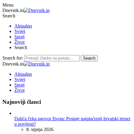
Menu
Dnevnik.in
Search
Aktualno
Svijet
Sport
Život
Search
Search for:
Search
Dnevnik.in
Aktualno
Svijet
Sport
Život
Najnoviji članci
Dalića čeka ugovor života: Postaje najplaćeniji hrvatski trener
u povijesti?
8. srpnja 2026.