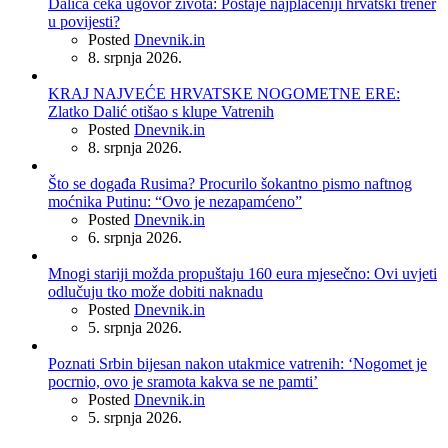
Dalića čeka ugovor života: Postaje najplaćeniji hrvatski trener
u povijesti?
Posted
Dnevnik.in
8. srpnja 2026.
KRAJ NAJVEĆE HRVATSKE NOGOMETNE ERE:
Zlatko Dalić otišao s klupe Vatrenih
Posted
Dnevnik.in
8. srpnja 2026.
Što se događa Rusima? Procurilo šokantno pismo naftnog
moćnika Putinu: “Ovo je nezapamćeno”
Posted
Dnevnik.in
6. srpnja 2026.
Mnogi stariji možda propuštaju 160 eura mjesečno: Ovi uvjeti
odlučuju tko može dobiti naknadu
Posted
Dnevnik.in
5. srpnja 2026.
Poznati Srbin bijesan nakon utakmice vatrenih: ‘Nogomet je
pocrnio, ovo je sramota kakva se ne pamti’
Posted
Dnevnik.in
5. srpnja 2026.