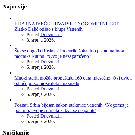
Najnovije
KRAJ NAJVEĆE HRVATSKE NOGOMETNE ERE:
Zlatko Dalić otišao s klupe Vatrenih
Posted
Dnevnik.in
8. srpnja 2026.
Što se događa Rusima? Procurilo šokantno pismo naftnog
moćnika Putinu: “Ovo je nezapamćeno”
Posted
Dnevnik.in
6. srpnja 2026.
Mnogi stariji možda propuštaju 160 eura mjesečno: Ovi uvjeti
odlučuju tko može dobiti naknadu
Posted
Dnevnik.in
5. srpnja 2026.
Poznati Srbin bijesan nakon utakmice vatrenih: ‘Nogomet je
pocrnio, ovo je sramota kakva se ne pamti’
Posted
Dnevnik.in
5. srpnja 2026.
Najčitanije