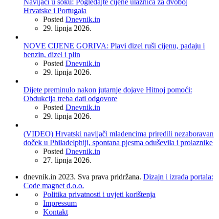
Navijači u šoku: Pogledajte cijene ulaznica za dvoboj
Hrvatske i Portugala
Posted
Dnevnik.in
29. lipnja 2026.
NOVE CIJENE GORIVA: Plavi dizel ruši cijenu, padaju i
benzin, dizel i plin
Posted
Dnevnik.in
29. lipnja 2026.
Dijete preminulo nakon jutarnje dojave Hitnoj pomoći:
Obdukcija treba dati odgovore
Posted
Dnevnik.in
29. lipnja 2026.
(VIDEO) Hrvatski navijači mladencima priredili nezaboravan
doček u Philadelphiji, spontana pjesma oduševila i prolaznike
Posted
Dnevnik.in
27. lipnja 2026.
dnevnik.in 2023. Sva prava pridržana.
Dizajn i izrada portala:
Code magnet d.o.o.
Politika privatnosti i uvjeti korištenja
Impressum
Kontakt