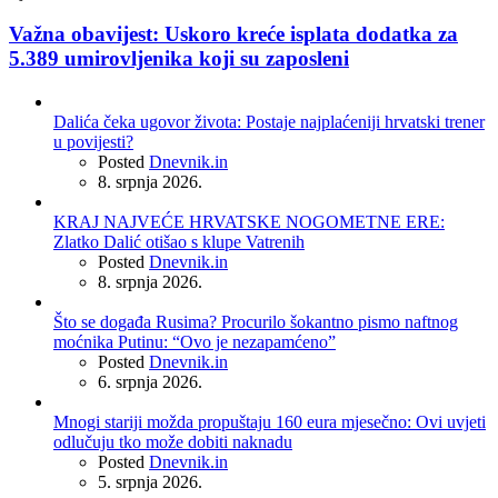
Važna obavijest: Uskoro kreće isplata dodatka za
5.389 umirovljenika koji su zaposleni
Dalića čeka ugovor života: Postaje najplaćeniji hrvatski trener
u povijesti?
Posted
Dnevnik.in
8. srpnja 2026.
KRAJ NAJVEĆE HRVATSKE NOGOMETNE ERE:
Zlatko Dalić otišao s klupe Vatrenih
Posted
Dnevnik.in
8. srpnja 2026.
Što se događa Rusima? Procurilo šokantno pismo naftnog
moćnika Putinu: “Ovo je nezapamćeno”
Posted
Dnevnik.in
6. srpnja 2026.
Mnogi stariji možda propuštaju 160 eura mjesečno: Ovi uvjeti
odlučuju tko može dobiti naknadu
Posted
Dnevnik.in
5. srpnja 2026.