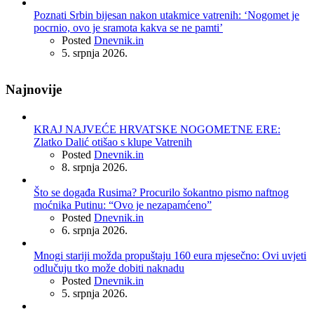
Poznati Srbin bijesan nakon utakmice vatrenih: ‘Nogomet je
pocrnio, ovo je sramota kakva se ne pamti’
Posted
Dnevnik.in
5. srpnja 2026.
Najnovije
KRAJ NAJVEĆE HRVATSKE NOGOMETNE ERE:
Zlatko Dalić otišao s klupe Vatrenih
Posted
Dnevnik.in
8. srpnja 2026.
Što se događa Rusima? Procurilo šokantno pismo naftnog
moćnika Putinu: “Ovo je nezapamćeno”
Posted
Dnevnik.in
6. srpnja 2026.
Mnogi stariji možda propuštaju 160 eura mjesečno: Ovi uvjeti
odlučuju tko može dobiti naknadu
Posted
Dnevnik.in
5. srpnja 2026.