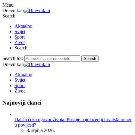
Menu
Dnevnik.in
Search
Aktualno
Svijet
Sport
Život
Search
Search for:
Search
Dnevnik.in
Aktualno
Svijet
Sport
Život
Najnoviji članci
Dalića čeka ugovor života: Postaje najplaćeniji hrvatski trener
u povijesti?
8. srpnja 2026.