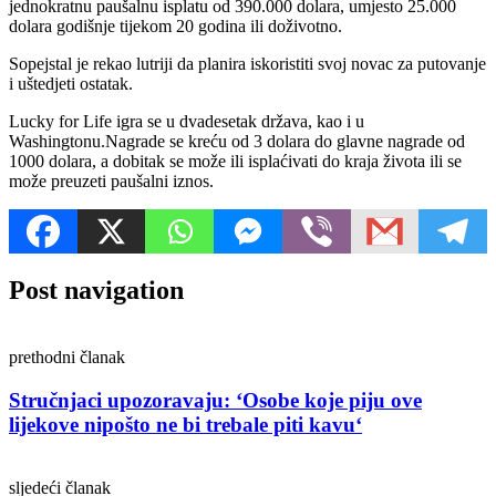
jednokratnu paušalnu isplatu od 390.000 dolara, umjesto 25.000
dolara godišnje tijekom 20 godina ili doživotno.
Sopejstal je rekao lutriji da planira iskoristiti svoj novac za putovanje
i uštedjeti ostatak.
Lucky for Life igra se u dvadesetak država, kao i u
Washingtonu.Nagrade se kreću od 3 dolara do glavne nagrade od
1000 dolara, a dobitak se može ili isplaćivati do kraja života ili se
može preuzeti paušalni iznos.
Post navigation
prethodni članak
Stručnjaci upozoravaju: ‘Osobe koje piju ove
lijekove nipošto ne bi trebale piti kavu‘
sljedeći članak