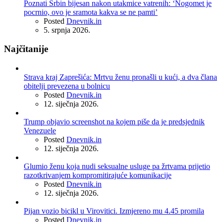
Poznati Srbin bijesan nakon utakmice vatrenih: ‘Nogomet je
pocrnio, ovo je sramota kakva se ne pamti’
Posted
Dnevnik.in
5. srpnja 2026.
Najčitanije
Strava kraj Zaprešića: Mrtvu ženu pronašli u kući, a dva člana
obitelji prevezena u bolnicu
Posted
Dnevnik.in
12. siječnja 2026.
Trump objavio screenshot na kojem piše da je predsjednik
Venezuele
Posted
Dnevnik.in
12. siječnja 2026.
Glumio ženu koja nudi seksualne usluge pa žrtvama prijetio
razotkrivanjem kompromitirajuće komunikacije
Posted
Dnevnik.in
12. siječnja 2026.
Pijan vozio bicikl u Virovitici. Izmjereno mu 4.45 promila
Posted
Dnevnik.in