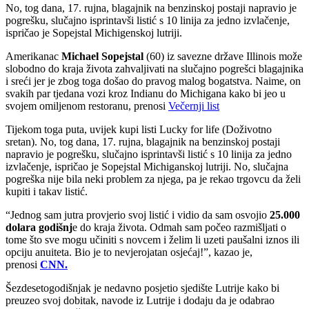
No, tog dana, 17. rujna, blagajnik na benzinskoj postaji napravio je
pogrešku, slučajno isprintavši listić s 10 linija za jedno izvlačenje,
ispričao je Sopejstal Michigenskoj lutriji.
Amerikanac
Michael Sopejstal
(60) iz savezne države Illinois može
slobodno do kraja života zahvaljivati na slučajno pogrešci blagajnika
i sreći jer je zbog toga došao do pravog malog bogatstva. Naime, on
svakih par tjedana vozi kroz Indianu do Michigana kako bi jeo u
svojem omiljenom restoranu, prenosi
Večernji list
Tijekom toga puta, uvijek kupi listi Lucky for life (Doživotno
sretan). No, tog dana, 17. rujna, blagajnik na benzinskoj postaji
napravio je pogrešku, slučajno isprintavši listić s 10 linija za jedno
izvlačenje, ispričao je Sopejstal Michiganskoj lutriji. No, slučajna
pogreška nije bila neki problem za njega, pa je rekao trgovcu da želi
kupiti i takav listić.
“Jednog sam jutra provjerio svoj listić i vidio da sam osvojio
25.000
dolara godišnj
e do kraja života. Odmah sam počeo razmišljati o
tome što sve mogu učiniti s novcem i želim li uzeti paušalni iznos ili
opciju anuiteta. Bio je to nevjerojatan osjećaj!”, kazao je,
prenosi
CNN.
Šezdesetogodišnjak je nedavno posjetio sjedište Lutrije kako bi
preuzeo svoj dobitak, navode iz Lutrije i dodaju da je odabrao