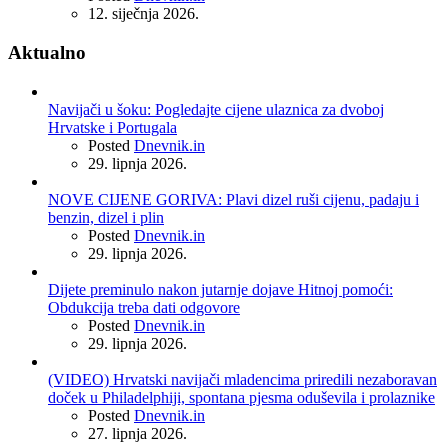
12. siječnja 2026.
Aktualno
Navijači u šoku: Pogledajte cijene ulaznica za dvoboj
Hrvatske i Portugala
Posted
Dnevnik.in
29. lipnja 2026.
NOVE CIJENE GORIVA: Plavi dizel ruši cijenu, padaju i
benzin, dizel i plin
Posted
Dnevnik.in
29. lipnja 2026.
Dijete preminulo nakon jutarnje dojave Hitnoj pomoći:
Obdukcija treba dati odgovore
Posted
Dnevnik.in
29. lipnja 2026.
(VIDEO) Hrvatski navijači mladencima priredili nezaboravan
doček u Philadelphiji, spontana pjesma oduševila i prolaznike
Posted
Dnevnik.in
27. lipnja 2026.