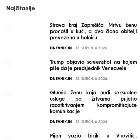
Najčitanije
Strava kraj Zaprešića: Mrtvu ženu
pronašli u kući, a dva člana obitelji
prevezena u bolnicu
POSTED
DNEVNIK.IN
12. SIJEČNJA 2026.
Trump objavio screenshot na kojem
piše da je predsjednik Venezuele
POSTED
DNEVNIK.IN
12. SIJEČNJA 2026.
Glumio ženu koja nudi seksualne
usluge pa žrtvama prijetio
razotkrivanjem kompromitirajuće
komunikacije
POSTED
DNEVNIK.IN
12. SIJEČNJA 2026.
Pijan vozio bicikl u Virovitici.