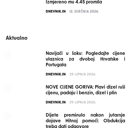
Izmjereno mu 4.45 promila
POSTED
DNEVNIK.IN
12. SIJEČNJA 2026.
Aktualno
Navijači u šoku: Pogledajte cijene
ulaznica za dvoboj Hrvatske i
Portugala
POSTED
DNEVNIK.IN
29. LIPNJA 2026.
NOVE CIJENE GORIVA: Plavi dizel ruši
cijenu, padaju i benzin, dizel i plin
POSTED
DNEVNIK.IN
29. LIPNJA 2026.
Dijete preminulo nakon jutarnje
dojave Hitnoj pomoći: Obdukcija
treba dati odgovore