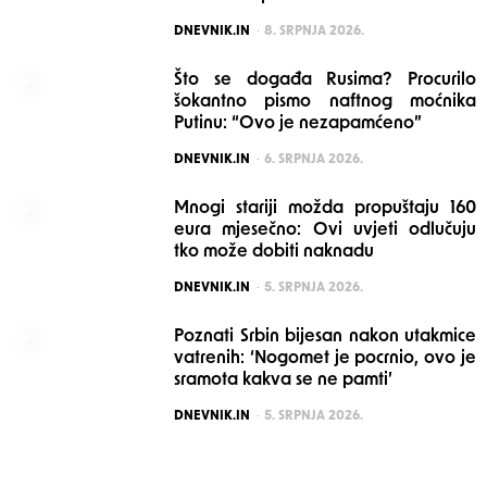
POSTED
DNEVNIK.IN
8. SRPNJA 2026.
Što se događa Rusima? Procurilo
šokantno pismo naftnog moćnika
Putinu: “Ovo je nezapamćeno”
POSTED
DNEVNIK.IN
6. SRPNJA 2026.
Mnogi stariji možda propuštaju 160
eura mjesečno: Ovi uvjeti odlučuju
tko može dobiti naknadu
POSTED
DNEVNIK.IN
5. SRPNJA 2026.
Poznati Srbin bijesan nakon utakmice
vatrenih: ‘Nogomet je pocrnio, ovo je
sramota kakva se ne pamti’
POSTED
DNEVNIK.IN
5. SRPNJA 2026.