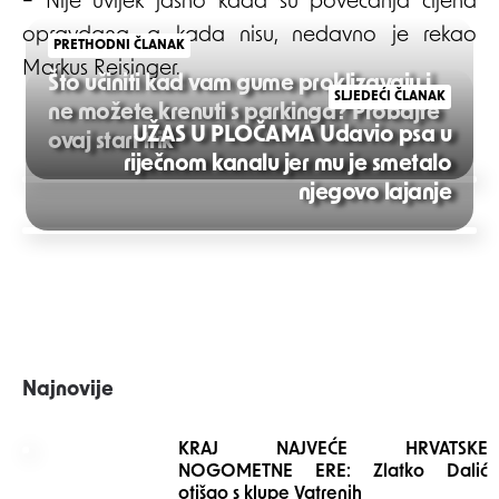
– Nije uvijek jasno kada su povećanja cijena
opravdana, a kada nisu, nedavno je rekao
PRETHODNI ČLANAK
Markus Reisinger.
Što učiniti kad vam gume proklizavaju i
SLJEDEĆI ČLANAK
ne možete krenuti s parkinga? Probajte
UŽAS U PLOČAMA Udavio psa u
ovaj stari trik
riječnom kanalu jer mu je smetalo
Post
njegovo lajanje
navigation
Najnovije
KRAJ NAJVEĆE HRVATSKE
NOGOMETNE ERE: Zlatko Dalić
otišao s klupe Vatrenih