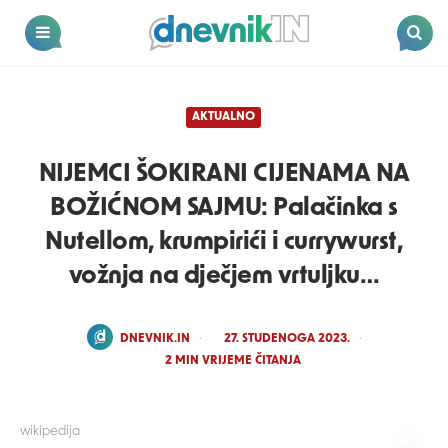
Dnevnik.in
Menu
Search
AKTUALNO
NIJEMCI ŠOKIRANI CIJENAMA NA
BOŽIĆNOM SAJMU: Palačinka s
Nutellom, krumpirići i currywurst,
vožnja na dječjem vrtuljku…
POSTED
DNEVNIK.IN
27. STUDENOGA 2023.
BY
2
MIN VRIJEME ČITANJA
wikipedija