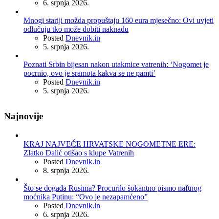
6. srpnja 2026.
Mnogi stariji možda propuštaju 160 eura mjesečno: Ovi uvjeti
odlučuju tko može dobiti naknadu
Posted
Dnevnik.in
5. srpnja 2026.
Poznati Srbin bijesan nakon utakmice vatrenih: ‘Nogomet je
pocrnio, ovo je sramota kakva se ne pamti’
Posted
Dnevnik.in
5. srpnja 2026.
Najnovije
KRAJ NAJVEĆE HRVATSKE NOGOMETNE ERE:
Zlatko Dalić otišao s klupe Vatrenih
Posted
Dnevnik.in
8. srpnja 2026.
Što se događa Rusima? Procurilo šokantno pismo naftnog
moćnika Putinu: “Ovo je nezapamćeno”
Posted
Dnevnik.in
6. srpnja 2026.