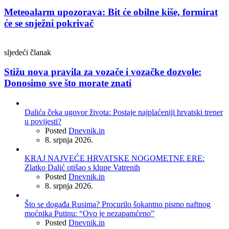
Meteoalarm upozorava: Bit će obilne kiše, formirat
će se snježni pokrivač
sljedeći članak
Stižu nova pravila za vozače i vozačke dozvole:
Donosimo sve što morate znati
Dalića čeka ugovor života: Postaje najplaćeniji hrvatski trener
u povijesti?
Posted
Dnevnik.in
8. srpnja 2026.
KRAJ NAJVEĆE HRVATSKE NOGOMETNE ERE:
Zlatko Dalić otišao s klupe Vatrenih
Posted
Dnevnik.in
8. srpnja 2026.
Što se događa Rusima? Procurilo šokantno pismo naftnog
moćnika Putinu: “Ovo je nezapamćeno”
Posted
Dnevnik.in