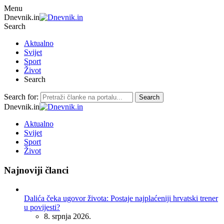
Menu
Dnevnik.in
Search
Aktualno
Svijet
Sport
Život
Search
Search for:
Search
Dnevnik.in
Aktualno
Svijet
Sport
Život
Najnoviji članci
Dalića čeka ugovor života: Postaje najplaćeniji hrvatski trener
u povijesti?
8. srpnja 2026.