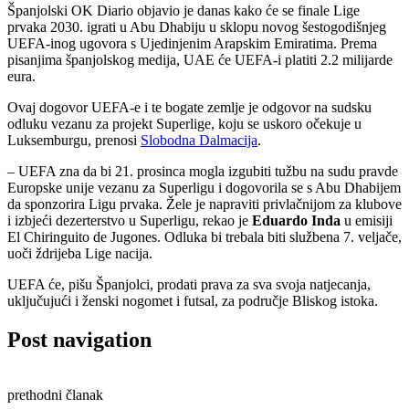
Španjolski OK Diario objavio je danas kako će se finale Lige
prvaka 2030. igrati u Abu Dhabiju u sklopu novog šestogodišnjeg
UEFA-inog ugovora s Ujedinjenim Arapskim Emiratima. Prema
pisanjima španjolskog medija, UAE će UEFA-i platiti 2.2 milijarde
eura.
Ovaj dogovor UEFA-e i te bogate zemlje je odgovor na sudsku
odluku vezanu za projekt Superlige, koju se uskoro očekuje u
Luksemburgu, prenosi
Slobodna Dalmacija
.
– UEFA zna da bi 21. prosinca mogla izgubiti tužbu na sudu pravde
Europske unije vezanu za Superligu i dogovorila se s Abu Dhabijem
da sponzorira Ligu prvaka. Žele je napraviti privlačnijom za klubove
i izbjeći dezerterstvo u Superligu, rekao je
Eduardo Inda
u emisiji
El Chiringuito de Jugones. Odluka bi trebala biti službena 7. veljače,
uoči ždrijeba Lige nacija.
UEFA će, pišu Španjolci, prodati prava za sva svoja natjecanja,
uključujući i ženski nogomet i futsal, za područje Bliskog istoka.
Post navigation
prethodni članak