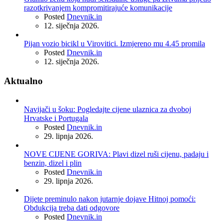
razotkrivanjem kompromitirajuće komunikacije
Posted
Dnevnik.in
12. siječnja 2026.
Pijan vozio bicikl u Virovitici. Izmjereno mu 4.45 promila
Posted
Dnevnik.in
12. siječnja 2026.
Aktualno
Navijači u šoku: Pogledajte cijene ulaznica za dvoboj
Hrvatske i Portugala
Posted
Dnevnik.in
29. lipnja 2026.
NOVE CIJENE GORIVA: Plavi dizel ruši cijenu, padaju i
benzin, dizel i plin
Posted
Dnevnik.in
29. lipnja 2026.
Dijete preminulo nakon jutarnje dojave Hitnoj pomoći:
Obdukcija treba dati odgovore
Posted
Dnevnik.in