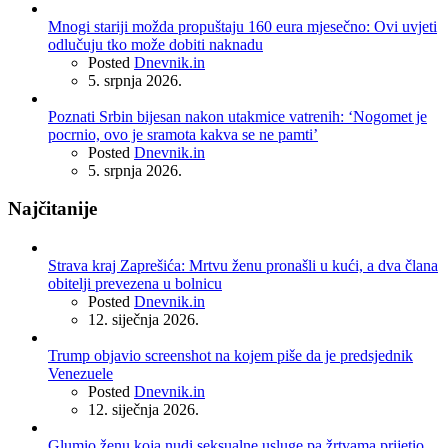
Mnogi stariji možda propuštaju 160 eura mjesečno: Ovi uvjeti
odlučuju tko može dobiti naknadu
Posted
Dnevnik.in
5. srpnja 2026.
Poznati Srbin bijesan nakon utakmice vatrenih: ‘Nogomet je
pocrnio, ovo je sramota kakva se ne pamti’
Posted
Dnevnik.in
5. srpnja 2026.
Najčitanije
Strava kraj Zaprešića: Mrtvu ženu pronašli u kući, a dva člana
obitelji prevezena u bolnicu
Posted
Dnevnik.in
12. siječnja 2026.
Trump objavio screenshot na kojem piše da je predsjednik
Venezuele
Posted
Dnevnik.in
12. siječnja 2026.
Glumio ženu koja nudi seksualne usluge pa žrtvama prijetio