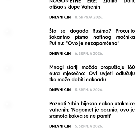
NOGOMETNE ERE: Zlatko Dalić
otišao s klupe Vatrenih
POSTED
DNEVNIK.IN
8. SRPNJA 2026.
Što se događa Rusima? Procurilo
šokantno pismo naftnog moćnika
Putinu: “Ovo je nezapamćeno”
POSTED
DNEVNIK.IN
6. SRPNJA 2026.
Mnogi stariji možda propuštaju 160
eura mjesečno: Ovi uvjeti odlučuju
tko može dobiti naknadu
POSTED
DNEVNIK.IN
5. SRPNJA 2026.
Poznati Srbin bijesan nakon utakmice
vatrenih: ‘Nogomet je pocrnio, ovo je
sramota kakva se ne pamti’
POSTED
DNEVNIK.IN
5. SRPNJA 2026.