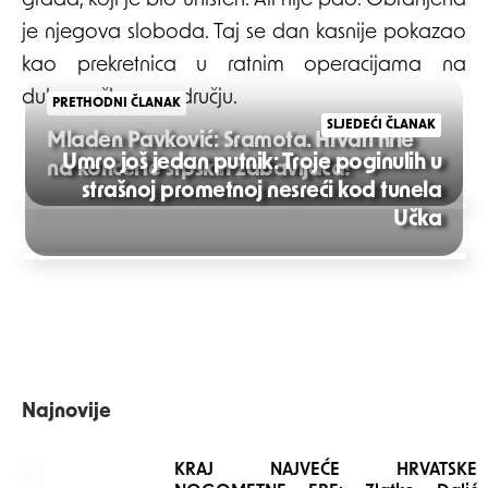
grada, koji je bio uništen. Ali nije pao. Obranjena
je njegova sloboda. Taj se dan kasnije pokazao
kao prekretnica u ratnim operacijama na
dubrovačkom području.
PRETHODNI ČLANAK
SLJEDEĆI ČLANAK
Mladen Pavković: Sramota. Hrvati hrle
Umro još jedan putnik: Troje poginulih u
na koncerte srpskih zabavljača!
strašnoj prometnoj nesreći kod tunela
Post
Učka
navigation
Najnovije
KRAJ NAJVEĆE HRVATSKE