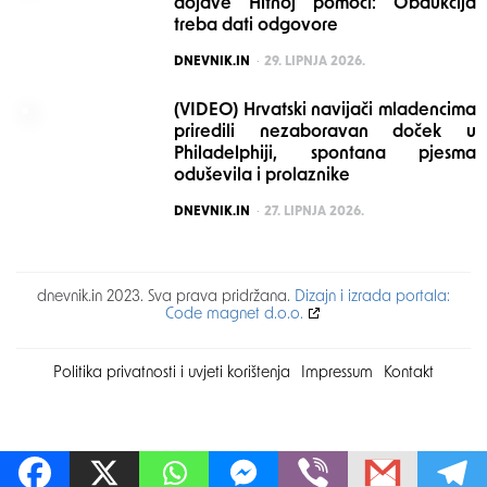
dojave Hitnoj pomoći: Obdukcija
treba dati odgovore
POSTED
DNEVNIK.IN
29. LIPNJA 2026.
(VIDEO) Hrvatski navijači mladencima
priredili nezaboravan doček u
Philadelphiji, spontana pjesma
oduševila i prolaznike
POSTED
DNEVNIK.IN
27. LIPNJA 2026.
dnevnik.in 2023. Sva prava pridržana.
Dizajn i izrada portala:
Code magnet d.o.o.
Politika privatnosti i uvjeti korištenja
Impressum
Kontakt