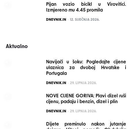
Pijan vozio bicikl u Virovitici.
Izmjereno mu 4.45 promila
POSTED
DNEVNIK.IN
12. SIJEČNJA 2026.
Aktualno
Navijači u šoku: Pogledajte cijene
ulaznica za dvoboj Hrvatske i
Portugala
POSTED
DNEVNIK.IN
29. LIPNJA 2026.
NOVE CIJENE GORIVA: Plavi dizel ruši
cijenu, padaju i benzin, dizel i plin
POSTED
DNEVNIK.IN
29. LIPNJA 2026.
Dijete preminulo nakon jutarnje