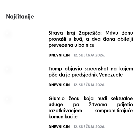
Najčitanije
Strava kraj Zaprešića: Mrtvu ženu
pronašli u kući, a dva člana obitelji
prevezena u bolnicu
POSTED
DNEVNIK.IN
12. SIJEČNJA 2026.
Trump objavio screenshot na kojem
piše da je predsjednik Venezuele
POSTED
DNEVNIK.IN
12. SIJEČNJA 2026.
Glumio ženu koja nudi seksualne
usluge pa žrtvama prijetio
razotkrivanjem kompromitirajuće
komunikacije
POSTED
DNEVNIK.IN
12. SIJEČNJA 2026.