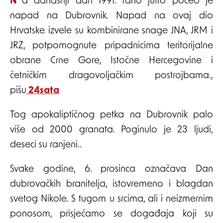
Na današnji dan 1991. rano jutro počeo je
napad na Dubrovnik. Napad na ovaj dio
Hrvatske izvele su kombinirane snage JNA, JRM i
JRZ, potpomognute pripadnicima teritorijalne
obrane Crne Gore, Istočne Hercegovine i
četničkim dragovoljačkim postrojbama.,
pišu
24sata
Tog apokaliptičnog petka na Dubrovnik palo
više od 2000 granata. Poginulo je 23 ljudi,
deseci su ranjeni..
Svake godine, 6. prosinca označava Dan
dubrovačkih branitelja, istovremeno i blagdan
svetog Nikole. S tugom u srcima, ali i neizmernim
ponosom, prisjećamo se događaja koji su