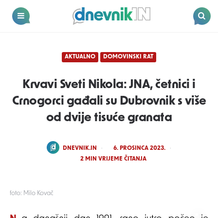
Dnevnik.in
Menu
Search
AKTUALNO
DOMOVINSKI RAT
Krvavi Sveti Nikola: JNA, četnici i
Crnogorci gađali su Dubrovnik s više
od dvije tisuće granata
POSTED
DNEVNIK.IN
6. PROSINCA 2023.
BY
2
MIN VRIJEME ČITANJA
foto: Milo Kovač