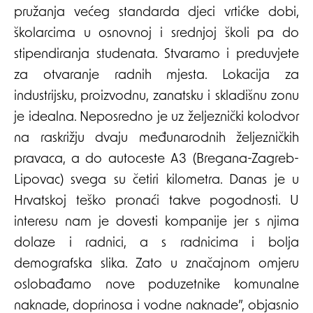
pružanja većeg standarda djeci vrtićke dobi,
školarcima u osnovnoj i srednjoj školi pa do
stipendiranja studenata. Stvaramo i preduvjete
za otvaranje radnih mjesta. Lokacija za
industrijsku, proizvodnu, zanatsku i skladišnu zonu
je idealna. Neposredno je uz željeznički kolodvor
na raskrižju dvaju međunarodnih željezničkih
pravaca, a do autoceste A3 (Bregana-Zagreb-
Lipovac) svega su četiri kilometra. Danas je u
Hrvatskoj teško pronaći takve pogodnosti. U
interesu nam je dovesti kompanije jer s njima
dolaze i radnici, a s radnicima i bolja
demografska slika. Zato u značajnom omjeru
oslobađamo nove poduzetnike komunalne
naknade, doprinosa i vodne naknade”, objasnio