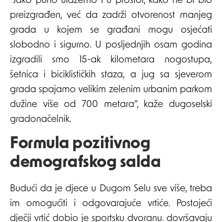
“Jako puno ulažemo i u prostor, kako ne bi bio
preizgrađen, već da zadrži otvorenost manjeg
grada u kojem se građani mogu osjećati
slobodno i sigurno. U posljednjih osam godina
izgradili smo 15-ak kilometara nogostupa,
šetnica i biciklističkih staza, a jug sa sjeverom
grada spajamo velikim zelenim urbanim parkom
dužine više od 700 metara”, kaže dugoselski
gradonačelnik.
Formula pozitivnog
demografskog salda
Budući da je djece u Dugom Selu sve više, treba
im omogućiti i odgovarajuće vrtiće. Postojeći
dječji vrtić dobio je sportsku dvoranu. dovršavaju