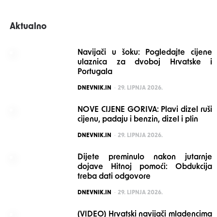
Aktualno
Navijači u šoku: Pogledajte cijene
ulaznica za dvoboj Hrvatske i
Portugala
POSTED
DNEVNIK.IN
29. LIPNJA 2026.
NOVE CIJENE GORIVA: Plavi dizel ruši
cijenu, padaju i benzin, dizel i plin
POSTED
DNEVNIK.IN
29. LIPNJA 2026.
Dijete preminulo nakon jutarnje
dojave Hitnoj pomoći: Obdukcija
treba dati odgovore
POSTED
DNEVNIK.IN
29. LIPNJA 2026.
(VIDEO) Hrvatski navijači mladencima