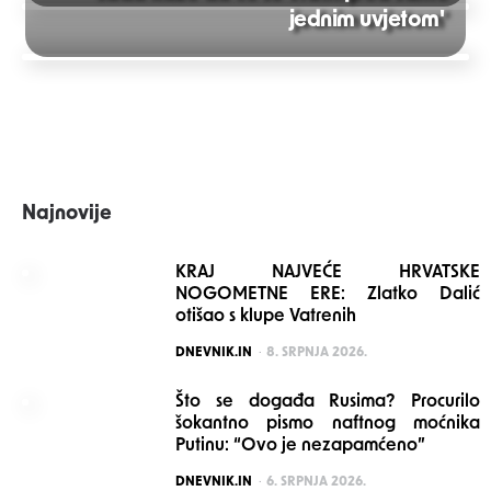
Post
jednim uvjetom'
navigation
Najnovije
KRAJ NAJVEĆE HRVATSKE
NOGOMETNE ERE: Zlatko Dalić
otišao s klupe Vatrenih
POSTED
DNEVNIK.IN
8. SRPNJA 2026.
Što se događa Rusima? Procurilo
šokantno pismo naftnog moćnika
Putinu: “Ovo je nezapamćeno”
POSTED
DNEVNIK.IN
6. SRPNJA 2026.