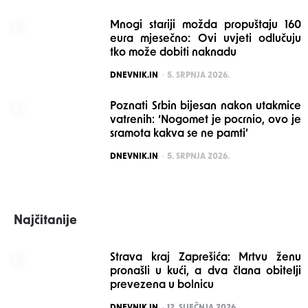
Mnogi stariji možda propuštaju 160
eura mjesečno: Ovi uvjeti odlučuju
tko može dobiti naknadu
POSTED
DNEVNIK.IN
5. SRPNJA 2026.
Poznati Srbin bijesan nakon utakmice
vatrenih: ‘Nogomet je pocrnio, ovo je
sramota kakva se ne pamti’
POSTED
DNEVNIK.IN
5. SRPNJA 2026.
Najčitanije
Strava kraj Zaprešića: Mrtvu ženu
pronašli u kući, a dva člana obitelji
prevezena u bolnicu
POSTED