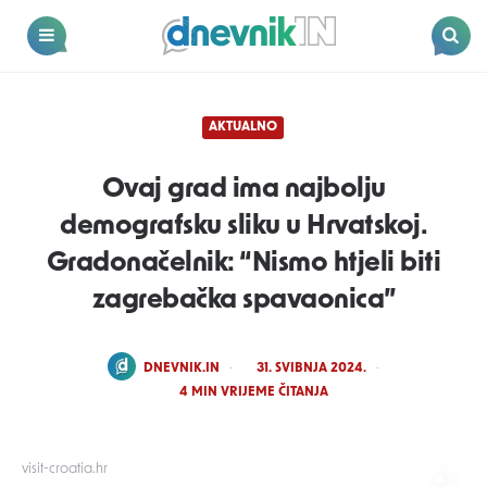
Dnevnik.in
Menu
Search
AKTUALNO
Ovaj grad ima najbolju
demografsku sliku u Hrvatskoj.
Gradonačelnik: “Nismo htjeli biti
zagrebačka spavaonica”
POSTED
DNEVNIK.IN
31. SVIBNJA 2024.
BY
4
MIN VRIJEME ČITANJA
visit-croatia.hr