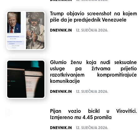
DNEVNIK.IN
12. SIJEČNJA 2026.
Trump objavio screenshot na kojem
piše da je predsjednik Venezuele
POSTED
DNEVNIK.IN
12. SIJEČNJA 2026.
Glumio ženu koja nudi seksualne
usluge pa žrtvama prijetio
razotkrivanjem kompromitirajuće
komunikacije
POSTED
DNEVNIK.IN
12. SIJEČNJA 2026.
Pijan vozio bicikl u Virovitici.
Izmjereno mu 4.45 promila
POSTED
DNEVNIK.IN
12. SIJEČNJA 2026.