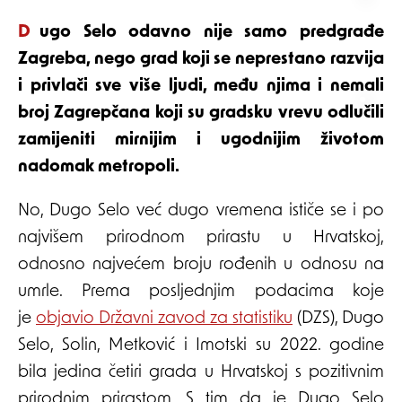
Dugo Selo odavno nije samo predgrađe
Zagreba, nego grad koji se neprestano razvija
i privlači sve više ljudi, među njima i nemali
broj Zagrepčana koji su gradsku vrevu odlučili
zamijeniti mirnijim i ugodnijim životom
nadomak metropoli.
No, Dugo Selo već dugo vremena ističe se i po
najvišem prirodnom prirastu u Hrvatskoj,
odnosno najvećem broju rođenih u odnosu na
umrle. Prema posljednjim podacima koje
je
objavio Državni zavod za statistiku
(DZS), Dugo
Selo, Solin, Metković i Imotski su 2022. godine
bila jedina četiri grada u Hrvatskoj s pozitivnim
prirodnim prirastom. S tim da je Dugo Selo