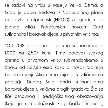
se radovi na vrtiću u naselju Velika Ostrna, a
Grad je dobio sredstva iz Nacionalnog plana
oporavka i otpornosti (NPOO) za gradnju još
jednog vrtića. Proračunskim novcem Grad
sufinancira i boravak djece u privatnim vrtićima.
“Od 2018. do danas digli smo sufinanciranje s
1.000 na 2.504 kune. Time boravak svakog
djeteta u privatnom vrtiću subvencioniramo u
iznosu od 332,45 eura kako bi trošak roditelja
bio što manji. Ako nema mjesta u vrtićima na
području Dugog Sela, onda sufinanciramo
boravak djece u vrtićima drugih gradova. Što se
tiče osnovnog i srednjoškolskog obrazovanja
(koje je u nadležnosti Zagrebačke županije,