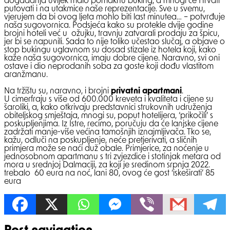
događanja uvijek malo pomaknu buking, a mnogi će Hrvati
putovati i na utakmice naše reprezentacije. Sve u svemu,
vjerujem da bi ovog ljeta mohlo biti last minutea… – potvrđuje
naša sugovornica. Podsjeća kako su protekle dvije godine
brojni hoteli već u ožujku, travnju zatvarali prodaju za špicu,
jer bi se napunili. Sada to nije toliko učestao slučaj, a objave o
stop bukingu uglavnom su dosad stizale iz hotela koji, kako
kaže naša sugovornica, imaju dobre cijene. Naravno, svi oni
ostave i dio neprodanih soba za goste koji dođu vlastitom
aranžmanu.
Na tržištu su, naravno, i brojni
privatni apartmani
.
U cimerfraju s više od 600.000 kreveta i kvaliteta i cijene su
šaroliki, a, kako otkrivaju predstavnici strukovnih udruženja
obiteljskog smještaja, mnogi su, poput hotelijera, ‘prikočili’ s
poskupljenjima. Iz Istre, recimo, poručuju da će lanjske cijene
zadržati manje-više većina tamošnjih iznajmljivača. Tko se,
kažu, odluči na poskupljenje, neće pretjerivati, a sličnih
primjera može se naći duž obale. Primjerice, za noćenje u
jednosobnom apartmanu s tri zvjezdice i stotinjak metara od
mora u srednjoj Dalmaciji, za koji je sredinom srpnja 2022.
trebalo 60 eura na noć, lani 80, ovog će gost ‘iskeširati’ 85
eura