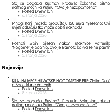
Što se događa Rusima? Procurilo šokantno pismo
naftnog moćnika Putinu: “Ovo je nezapamćeno”
Posted
Dnevnik.in
6. srpnja 2026.
Mnogi stariji možda propuštaju 160 eura mjesečno: Ovi
uvjeti odlučuju tko može dobiti naknadu
Posted
Dnevnik.in
5. srpnja 2026.
Poznati Srbin bijesan nakon utakmice vatrenih:
‘Nogomet je pocrnio, ovo je sramota kakva se ne pamti’
Posted
Dnevnik.in
5. srpnja 2026.
Najnovije
KRAJ NAJVEĆE HRVATSKE NOGOMETNE ERE: Zlatko Dalić
otišao s klupe Vatrenih
Posted
Dnevnik.in
8. srpnja 2026.
Što se događa Rusima? Procurilo šokantno pismo
naftnog moćnika Putinu: “Ovo je nezapamćeno”
Posted
Dnevnik.in