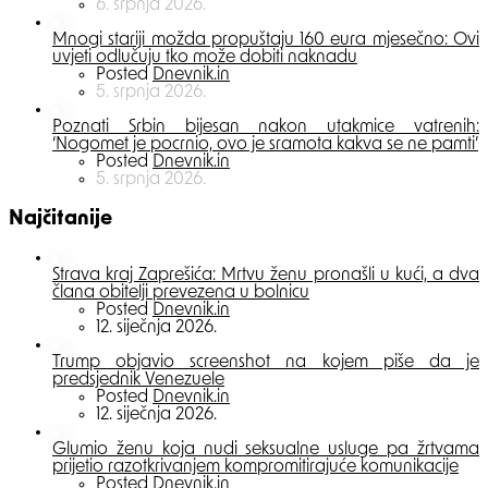
6. srpnja 2026.
Mnogi stariji možda propuštaju 160 eura mjesečno: Ovi
uvjeti odlučuju tko može dobiti naknadu
Posted
Dnevnik.in
5. srpnja 2026.
Poznati Srbin bijesan nakon utakmice vatrenih:
‘Nogomet je pocrnio, ovo je sramota kakva se ne pamti’
Posted
Dnevnik.in
5. srpnja 2026.
Najčitanije
Strava kraj Zaprešića: Mrtvu ženu pronašli u kući, a dva
člana obitelji prevezena u bolnicu
Posted
Dnevnik.in
12. siječnja 2026.
Trump objavio screenshot na kojem piše da je
predsjednik Venezuele
Posted
Dnevnik.in
12. siječnja 2026.
Glumio ženu koja nudi seksualne usluge pa žrtvama
prijetio razotkrivanjem kompromitirajuće komunikacije
Posted
Dnevnik.in