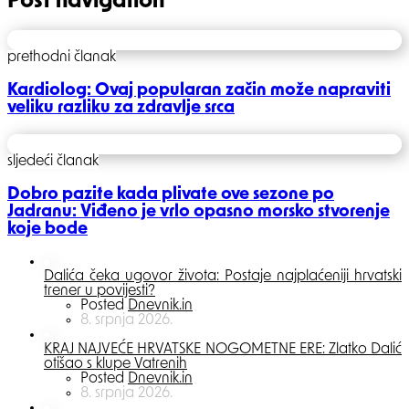
Post navigation
prethodni članak
Kardiolog: Ovaj popularan začin može napraviti
veliku razliku za zdravlje srca
sljedeći članak
Dobro pazite kada plivate ove sezone po
Jadranu: Viđeno je vrlo opasno morsko stvorenje
koje bode
Dalića čeka ugovor života: Postaje najplaćeniji hrvatski
trener u povijesti?
Posted
Dnevnik.in
8. srpnja 2026.
KRAJ NAJVEĆE HRVATSKE NOGOMETNE ERE: Zlatko Dalić
otišao s klupe Vatrenih
Posted
Dnevnik.in
8. srpnja 2026.