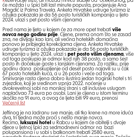
Rezervacije stižu, ali možda mrvicu slabije od očekivanog, pa
će možda i u špici biti last minute popusta, procjenjuje Ana
Magdić iz Palma Travela. Anketa Hrvatske udruge turizma iz
ožujka pokazala je da 56 posto turističkih kompanija u ljeto
2024. ulazi s pet posto višim cijenama
Pred nama je ljeto u kojem će za more opet trebati
više
novca nego godinu prije
. Cijene, prema onom što se zasad
zna, ne divljaju kao lani, ali većina hotelskih domaćina
ponovo je pribjegla korekcijama cijena. Anketa Hrvatske
udruge turizma iz ožujka pokazala je da 56 posto turističkih
kompanija u ljeto 2024. ulazi s
pet posto višim cijenama
, više
od toga poskupio je odmor kod njih 38 posto, a samo šest
posto ih dočekuje goste s lanjskim cijenama. Za razliku, prije
godinu dana poskupljenje od deset posto najavili su u čak
67 posto hotelskih kuća, a u 26 posto i veće od toga.
Smirivanje rasta cijena dobro ilustrira jedan trogirski hotel s tri
zvjezdice, koji je sredinom srpnja 2022. noćenje u
dvokrevetnoj sobi na morskoj strani s all inclusive uslugom
naplaćivao 73 eura po osobi. Lani je cijena u istom terminu
skočila na 91 euro, a ovog će ljeta biti 99 eura, prenosi
Večernji list
Jeftinog je na Jadranu sve manje, ali tko krene na more iduća
dva, tri tjedna može proći s nešto manje novca.
Recimo,
luksuzni hotel
u Rabcu u kojem će obitelji s dvoje
djece u ljetnoj špici za sedmodnevni odmor na bazi
polupansiona i u sobi s balkonom trebati 2580 eura,