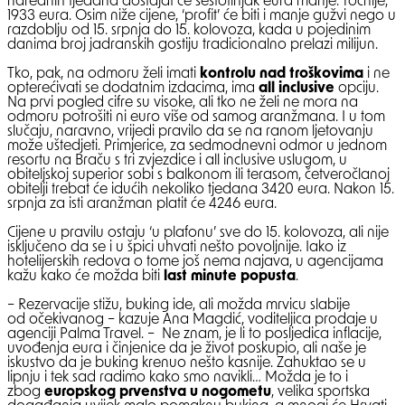
narednih tjedana dostajat će šestotinjak eura manje. Točnije,
1933 eura. Osim niže cijene, ‘profit’ će biti i manje gužvi nego u
razdoblju od 15. srpnja do 15. kolovoza, kada u pojedinim
danima broj jadranskih gostiju tradicionalno prelazi milijun.
Tko, pak, na odmoru želi imati
kontrolu nad troškovima
i ne
opterećivati se dodatnim izdacima, ima
all inclusive
opciju.
Na prvi pogled cifre su visoke, ali tko ne želi ne mora na
odmoru potrošiti ni euro više od samog aranžmana. I u tom
slučaju, naravno, vrijedi pravilo da se na ranom ljetovanju
može uštedjeti. Primjerice, za sedmodnevni odmor u jednom
resortu na Braču s tri zvjezdice i all inclusive uslugom, u
obiteljskoj superior sobi s balkonom ili terasom, četveročlanoj
obitelji trebat će idućih nekoliko tjedana 3420 eura. Nakon 15.
srpnja za isti aranžman platit će 4246 eura.
Cijene u pravilu ostaju ‘u plafonu’ sve do 15. kolovoza, ali nije
isključeno da se i u špici uhvati nešto povoljnije. Iako iz
hotelijerskih redova o tome još nema najava, u agencijama
kažu kako će možda biti
last minute popusta
.
– Rezervacije stižu, buking ide, ali možda mrvicu slabije
od očekivanog – kazuje Ana Magdić, voditeljica prodaje u
agenciji Palma Travel. – Ne znam, je li to posljedica inflacije,
uvođenja eura i činjenice da je život poskupio, ali naše je
iskustvo da je buking krenuo nešto kasnije. Zahuktao se u
lipnju i tek sad radimo kako smo navikli… Možda je to i
zbog
europskog prvenstva u nogometu
, velika sportska