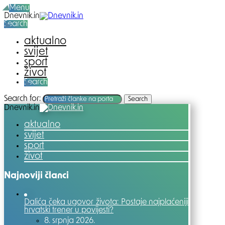
Menu
Dnevnik.in
Search
aktualno
svijet
sport
život
Search
Search for:
Search
Dnevnik.in
aktualno
svijet
sport
život
Najnoviji članci
Dalića čeka ugovor života: Postaje najplaćeniji
hrvatski trener u povijesti?
8. srpnja 2026.