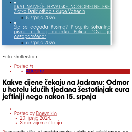
KRAJ NAJVEĆE HRVATSKE NOGOMETNE ERE:
Zlatko Dalić otišao s klupe Vatrenih
8. srpnja 2026.
Što se događa Rusima? Procurilo šokantno
pismo naftnog moćnika Putinu: “Ovo je
nezapamćeno”
6. srpnja 2026.
Foto: shutterstock
Posted
in
Aktualno
Kakve cijene čekaju na Jadranu: Odmor
u hotelu idućih tjedana šestotinjak eura
jeftiniji nego nakon 15. srpnja
Posted by
Dnevnik.in
20. lipnja 2024.
3
min vrijeme čitanja