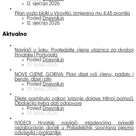
12. siječnja 2026.
Pijan vozio bicikl u Virovitici. Izmjereno mu 4.45 promila
Posted
Dnevnik.in
12. siječnja 2026.
Aktualno
Navijači u šoku: Pogledajte cijene ulaznica za dvoboj
Hrvatske i Portugala
Posted
Dnevnik.in
29. lipnja 2026.
NOVE CIJENE GORIVA: Plavi dizel ruši cijenu, padaju i
benzin, dizel i plin
Posted
Dnevnik.in
29. lipnja 2026.
Dijete preminulo nakon jutarnje dojave Hitnoj pomoći:
Obdukcija treba dati odgovore
Posted
Dnevnik.in
29. lipnja 2026.
(VIDEO) Hrvatski navijači mladencima priredili
nezaboravan doček u Philadelphiji, spontana pjesma
oduševila i prolaznike