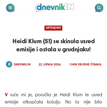
Dnevnik.in
Menu
Search
AKTUALNO
Heidi Klum (51) se skinula usred
emisije i ostala u grudnjaku!
POSTED
DNEVNIK.IN
22. LIPNJA 2024.
1
MIN VRIJEME ČITANJA
BY
FOTO: SCREENSHOT/YT
Vruće mi je, poručila je Heidi Klum te usred
emisije otkopčala košulju. No to nije bilo