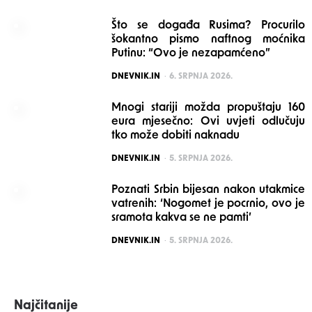
Što se događa Rusima? Procurilo
šokantno pismo naftnog moćnika
Putinu: “Ovo je nezapamćeno”
POSTED
DNEVNIK.IN
6. SRPNJA 2026.
Mnogi stariji možda propuštaju 160
eura mjesečno: Ovi uvjeti odlučuju
tko može dobiti naknadu
POSTED
DNEVNIK.IN
5. SRPNJA 2026.
Poznati Srbin bijesan nakon utakmice
vatrenih: ‘Nogomet je pocrnio, ovo je
sramota kakva se ne pamti’
POSTED
DNEVNIK.IN
5. SRPNJA 2026.
Najčitanije