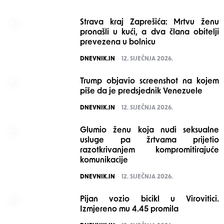
Strava kraj Zaprešića: Mrtvu ženu
pronašli u kući, a dva člana obitelji
prevezena u bolnicu
POSTED
DNEVNIK.IN
12. SIJEČNJA 2026.
Trump objavio screenshot na kojem
piše da je predsjednik Venezuele
POSTED
DNEVNIK.IN
12. SIJEČNJA 2026.
Glumio ženu koja nudi seksualne
usluge pa žrtvama prijetio
razotkrivanjem kompromitirajuće
komunikacije
POSTED
DNEVNIK.IN
12. SIJEČNJA 2026.
Pijan vozio bicikl u Virovitici.
Izmjereno mu 4.45 promila