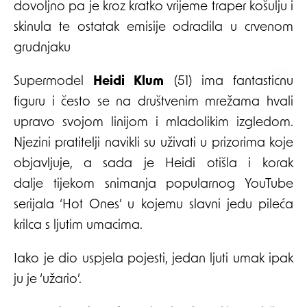
dovoljno pa je kroz kratko vrijeme traper košulju i
skinula te ostatak emisije odradila u crvenom
grudnjaku
Supermodel
Heidi Klum
(51) ima fantastičnu
figuru i često se na društvenim mrežama hvali
upravo svojom linijom i mladolikim izgledom.
Njezini pratitelji navikli su uživati u prizorima koje
objavljuje, a sada je Heidi otišla i korak
dalje tijekom snimanja popularnog YouTube
serijala ‘Hot Ones’ u kojemu slavni jedu pileća
krilca s ljutim umacima.
Iako je dio uspjela pojesti, jedan ljuti umak ipak
ju je ‘užario’.