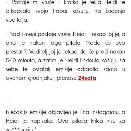
– Postaje mi vruće – kratko je rekla Heidi te
otkopčala svoju traper košulju, na čuđenje
voditelja.
– Sad i meni postaje vruće, Heidi – rekao joj je, a
ona je nakon toga pitala: ‘Kada će ovo
prestati?’ Voditelj joj je rekao da će proći nakon
5-10 minuta, a zatim je Heidi i skinula košulju sa
sebe te ostatak emisije odradila samo u
crvenom grudnjaku. , prenose
24sata
Isječak iz emisije objavljen je i na Instagramu, a
Heidi je napisala: ‘Ova pileća krilca nisu za
za***anciju!’