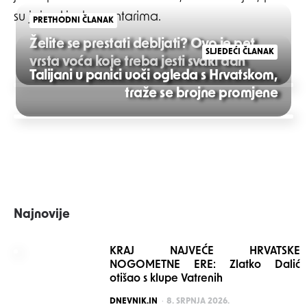
su joj neki u komentarima.
PRETHODNI ČLANAK
Želite se prestati debljati? Ovo je pet
SLJEDEĆI ČLANAK
vrsta voća koje treba jesti svaki dan
Talijani u panici uoči ogleda s Hrvatskom,
Post
traže se brojne promjene
navigation
Najnovije
KRAJ NAJVEĆE HRVATSKE
NOGOMETNE ERE: Zlatko Dalić
otišao s klupe Vatrenih
POSTED
DNEVNIK.IN
8. SRPNJA 2026.