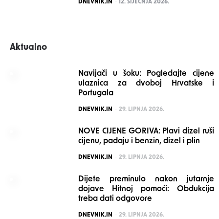
POSTED
DNEVNIK.IN
12. SIJEČNJA 2026.
Aktualno
Navijači u šoku: Pogledajte cijene
ulaznica za dvoboj Hrvatske i
Portugala
POSTED
DNEVNIK.IN
29. LIPNJA 2026.
NOVE CIJENE GORIVA: Plavi dizel ruši
cijenu, padaju i benzin, dizel i plin
POSTED
DNEVNIK.IN
29. LIPNJA 2026.
Dijete preminulo nakon jutarnje
dojave Hitnoj pomoći: Obdukcija
treba dati odgovore
POSTED
DNEVNIK.IN
29. LIPNJA 2026.