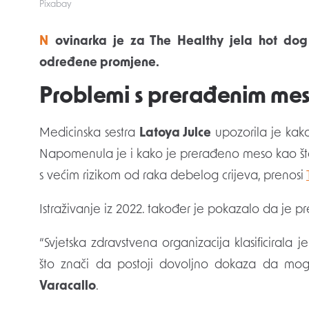
Pixabay
Novinarka je za The Healthy jela hot dog svaki dan kroz tjedan dana i primijetila je
određene promjene.
Problemi s prerađenim me
Medicinska sestra
Latoya Julce
upozorila je kak
Napomenula je i kako je prerađeno meso kao što 
s većim rizikom od raka debelog crijeva, prenosi
Istraživanje iz 2022. također je pokazalo da je
“Svjetska zdravstvena organizacija klasificiral
što znači da postoji dovoljno dokaza da mogu 
Varacallo
.