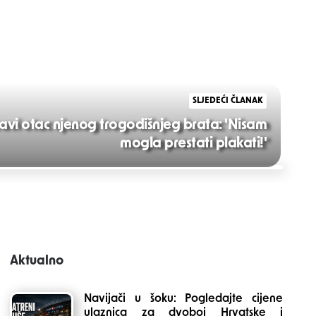
SLJEDEĆI ČLANAK
pravi otac njenog trogodišnjeg brata: 'Nisam
mogla prestati plakati!'
Aktualno
Navijači u šoku: Pogledajte cijene
ulaznica za dvoboj Hrvatske i