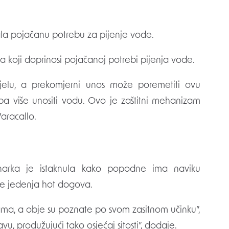
ćala pojačanu potrebu za pijenje vode.
ja koji doprinosi pojačanoj potrebi pijenja vode.
tijelu, a prekomjerni unos može poremetiti ovu
reba više unositi vodu. Ovo je zaštitni mehanizam
Varacallo.
narka je istaknula kako popodne ima naviku
jeme jedenja hot dogova.
a, a obje su poznate po svom zasitnom učinku”,
, produžujući tako osjećaj sitosti”, dodaje.