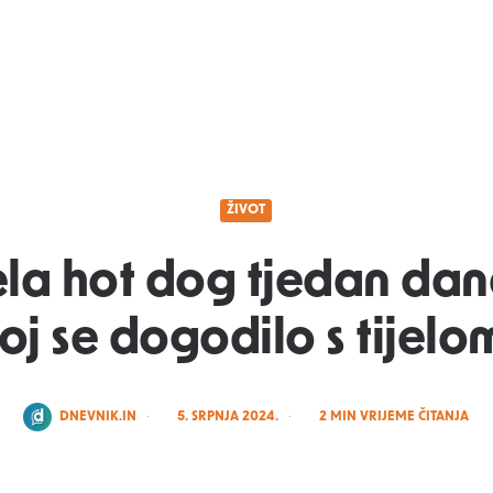
ŽIVOT
ela hot dog tjedan dan
joj se dogodilo s tijelo
POSTED
DNEVNIK.IN
5. SRPNJA 2024.
2
MIN VRIJEME ČITANJA
BY