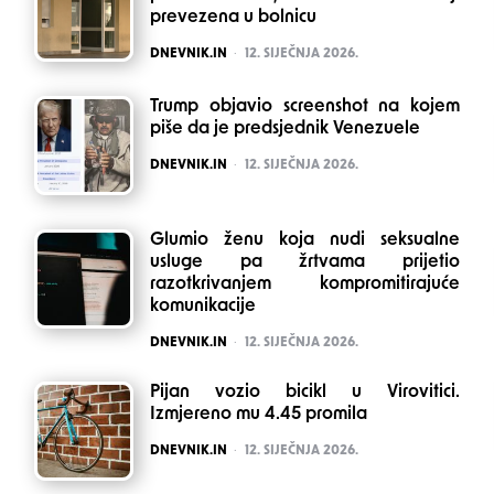
prevezena u bolnicu
POSTED
DNEVNIK.IN
12. SIJEČNJA 2026.
Trump objavio screenshot na kojem
piše da je predsjednik Venezuele
POSTED
DNEVNIK.IN
12. SIJEČNJA 2026.
Glumio ženu koja nudi seksualne
usluge pa žrtvama prijetio
razotkrivanjem kompromitirajuće
komunikacije
POSTED
DNEVNIK.IN
12. SIJEČNJA 2026.
Pijan vozio bicikl u Virovitici.
Izmjereno mu 4.45 promila
POSTED
DNEVNIK.IN
12. SIJEČNJA 2026.