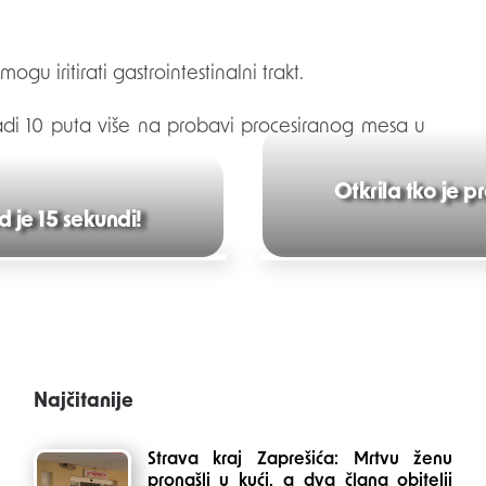
gu iritirati gastrointestinalni trakt.
radi 10 puta više na probavi procesiranog mesa u
Otkrila tko je 
 je 15 sekundi!
Najčitanije
Strava kraj Zaprešića: Mrtvu ženu
pronašli u kući, a dva člana obitelji