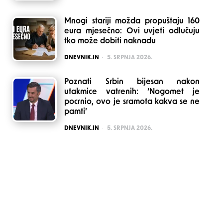
Mnogi stariji možda propuštaju 160
eura mjesečno: Ovi uvjeti odlučuju
tko može dobiti naknadu
POSTED
DNEVNIK.IN
5. SRPNJA 2026.
Poznati Srbin bijesan nakon
utakmice vatrenih: ‘Nogomet je
pocrnio, ovo je sramota kakva se ne
pamti’
POSTED
DNEVNIK.IN
5. SRPNJA 2026.