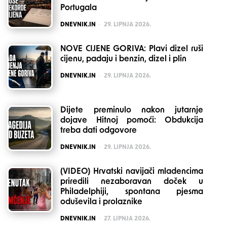
Portugala
POSTED
DNEVNIK.IN
29. LIPNJA 2026.
NOVE CIJENE GORIVA: Plavi dizel ruši
cijenu, padaju i benzin, dizel i plin
POSTED
DNEVNIK.IN
29. LIPNJA 2026.
Dijete preminulo nakon jutarnje
dojave Hitnoj pomoći: Obdukcija
treba dati odgovore
POSTED
DNEVNIK.IN
29. LIPNJA 2026.
(VIDEO) Hrvatski navijači mladencima
priredili nezaboravan doček u
Philadelphiji, spontana pjesma
oduševila i prolaznike
POSTED
DNEVNIK.IN
27. LIPNJA 2026.