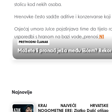
stolicu kod nekih osoba.
Hrenovke često sadrže aditive i konzervanse koji mo
Osjećaj umora Julce pojašnjava time da tijelo 
usporedbi s hranom na bazi vode.,prenosi
N1
PRETHODNI ČLANAK
Možete li pronaći ježa među lišćem? Rekord
Post
navigation
Najnovije
KRAJ NAJVEĆE HRVATSKE
NOGOMETNE ERE: Zlatko Dalić otišao