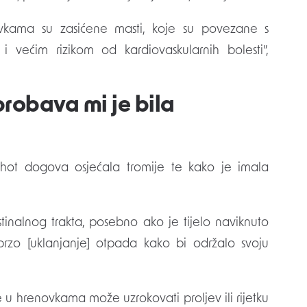
ovkama su zasićene masti, koje su povezane s
i većim rizikom od kardiovaskularnih bolesti”,
probava mi je bila
 hot dogova osjećala tromije te kako je imala
stinalnog trakta, posebno ako je tijelo naviknuto
brzo [uklanjanje] otpada kako bi održalo svoju
 u hrenovkama može uzrokovati proljev ili rijetku