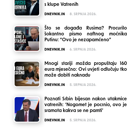
s klupe Vatrenih
POSTED
DNEVNIK.IN
8. SRPNJA 2026.
Što se događa Rusima? Procurilo
šokantno pismo naftnog moćnika
Putinu: “Ovo je nezapamćeno”
POSTED
DNEVNIK.IN
6. SRPNJA 2026.
Mnogi stariji možda propuštaju 160
eura mjesečno: Ovi uvjeti odlučuju tko
može dobiti naknadu
POSTED
DNEVNIK.IN
5. SRPNJA 2026.
Poznati Srbin bijesan nakon utakmice
vatrenih: ‘Nogomet je pocrnio, ovo je
sramota kakva se ne pamti’
POSTED
DNEVNIK.IN
5. SRPNJA 2026.