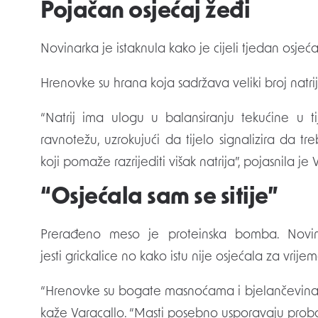
Pojačan osjećaj žeđi
Novinarka je istaknula kako je cijeli tjedan osje
Hrenovke su hrana koja sadržava veliki broj natri
“Natrij ima ulogu u balansiranju tekućine u 
ravnotežu, uzrokujući da tijelo signalizira da t
koji pomaže razrijediti višak natrija”, pojasnila je 
“Osjećala sam se sitije”
Prerađeno meso je proteinska bomba. Novi
jesti grickalice no kako istu nije osjećala za vri
“Hrenovke su bogate masnoćama i bjelančevinam
kaže Varacallo. “Masti posebno usporavaju probavu