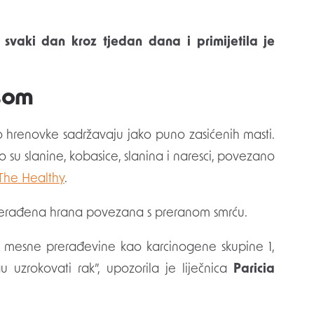
som
o hrenovke sadržavaju jako puno zasićenih masti.
su slanine, kobasice, slanina i naresci, povezano
The Healthy
.
 prerađena hrana povezana s preranom smrću.
a je mesne prerađevine kao karcinogene skupine 1,
uzrokovati rak”, upozorila je liječnica
Paricia