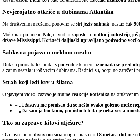
Nevjerojatno otkriće u dubinama Atlantika
Na društvenim mrežama ponovno se širi
jeziv snimak
, nastao čak
90
Muškarac po imenu
Nik
, navodno zaposlen u
naftnoj industriji
, još
države
Mississippi
. Koristeći
daljinski upravljano podvodno vozilo
Sablasna pojava u mrklom mraku
Dok su promatrali snimku s podvodne kamere,
iznenada se pred obj
a zatim nestala u još većim dubinama. Radnici su, potpuno zatečeni p
Strah koji ledi krv u žilama
Objavljeni video izazvao je
burne reakcije korisnika
na društvenim
–
„Užasava me pomisao da se nešto ovako golemo može nepr
–
„Da sam ja bio tamo, pomislio bih da je neka vrsta morsk
Tko su zapravo kitovi ulješure?
Ovi fascinantni
divovi oceana
mogu narasti do
18 metara duljine
i d