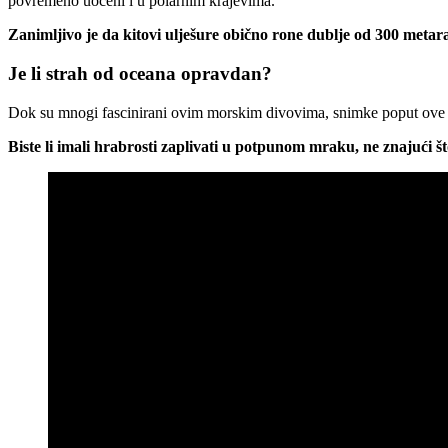
povremeno uočeni i u polarnim krajevima.
Zanimljivo je da kitovi ulješure obično rone dublje od 300 metar
Je li strah od oceana opravdan?
Dok su mnogi fascinirani ovim morskim divovima, snimke poput ove
Biste li imali hrabrosti zaplivati u potpunom mraku, ne znajući št