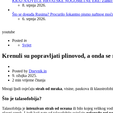
KRAJ NAJVEĆE HRVATSKE NOGOMETNE ERE: Zlatko Dalić 
8. srpnja 2026.
Što se događa Rusima? Procurilo šokantno pismo naftnog moć
6. srpnja 2026.
youtube
Posted
in
Svijet
Krenuli su popravljati plinovod, a onda 
Posted by
Dnevnik.in
9. ožujka 2025.
2
min vrijeme čitanja
Mnogi ljudi osjećaju
strah od mraka
, visine, paukova ili klaustrofob
Što je talasofobija?
Talasofobija je
intenzivan strah od oceana
ili bilo kojeg velikog vo
glavni uzrok. Ljudi koji pate od talasofobije osjećaju
nelagodu pri p