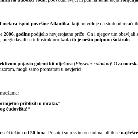
0 metara ispod površine Atlantika
, koji potvrđuje da strah od mračni
 je
2006. godine
podijelio nevjerojatnu priču. On i njegov tim obavljali
, pregledavali su infrastrukturu
kada ih je nešto potpuno šokiralo
.
ektivom pojavio golemi kit ulješura
(
Physeter catodon
)! Ova
morsk
rizorom, mogli samo promatrati u nevjerici.
 mrežama:
imjetno približiti u mraku.“
og čudovišta!“
oseći težinu od
50 tona
. Prisutni su u svim oceanima, ali ih se
najčešć