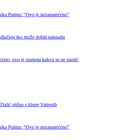
nika Putinu: “Ovo je nezapamćeno”
odlučuju tko može dobiti naknadu
crnio, ovo je sramota kakva se ne pamti’
otišao s klupe Vatrenih
nika Putinu: “Ovo je nezapamćeno”