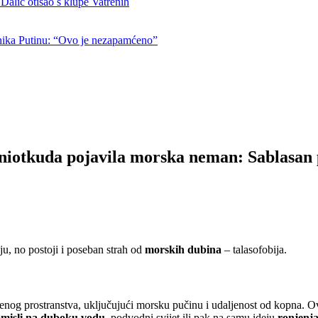
otišao s klupe Vatrenih
nika Putinu: “Ovo je nezapamćeno”
se niotkuda pojavila morska neman: Sablasa
iju, no postoji i poseban strah od
morskih dubina
– talasofobija.
denog prostranstva, uključujući morsku pučinu i udaljenost od kopna. Ov
omisli na duboku vodu
, podvodni svijet ili pak na samu ideju
ronjenj