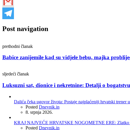
Post navigation
prethodni članak
Babice zanijemile kad su vidjele bebu, majka problij
sljedeći članak
Luksuzni sat, dionice i nekretnine: Detalji o bogatst
Dalića čeka ugovor života: Postaje najplaćeniji hrvatski trener u
Posted
Dnevnik.in
8. srpnja 2026.
KRAJ NAJVEĆE HRVATSKE NOGOMETNE ERE: Zlatko Dalić 
Posted
Dnevnik.in