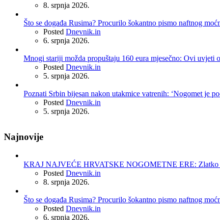
8. srpnja 2026.
Što se događa Rusima? Procurilo šokantno pismo naftnog moć
Posted
Dnevnik.in
6. srpnja 2026.
Mnogi stariji možda propuštaju 160 eura mjesečno: Ovi uvjeti 
Posted
Dnevnik.in
5. srpnja 2026.
Poznati Srbin bijesan nakon utakmice vatrenih: ‘Nogomet je po
Posted
Dnevnik.in
5. srpnja 2026.
Najnovije
KRAJ NAJVEĆE HRVATSKE NOGOMETNE ERE: Zlatko Dalić 
Posted
Dnevnik.in
8. srpnja 2026.
Što se događa Rusima? Procurilo šokantno pismo naftnog moć
Posted
Dnevnik.in
6. srpnja 2026.