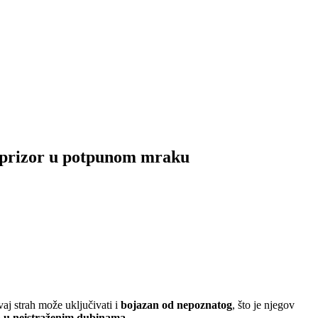
n prizor u potpunom mraku
aj strah može uključivati i
bojazan od nepoznatog
, što je njegov
a u neistraženim dubinama
.