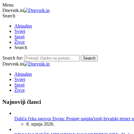
Menu
Dnevnik.in
Search
Aktualno
Svijet
Sport
Život
Search
Search for:
Search
Dnevnik.in
Aktualno
Svijet
Sport
Život
Najnoviji članci
Dalića čeka ugovor života: Postaje najplaćeniji hrvatski trener u
8. srpnja 2026.