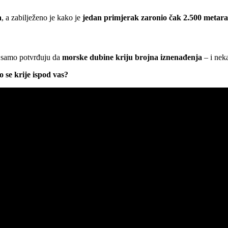
a
, a zabilježeno je kako je
jedan primjerak zaronio čak 2.500 metar
 samo potvrđuju da
morske dubine kriju brojna iznenađenja
– i nek
o se krije ispod vas?