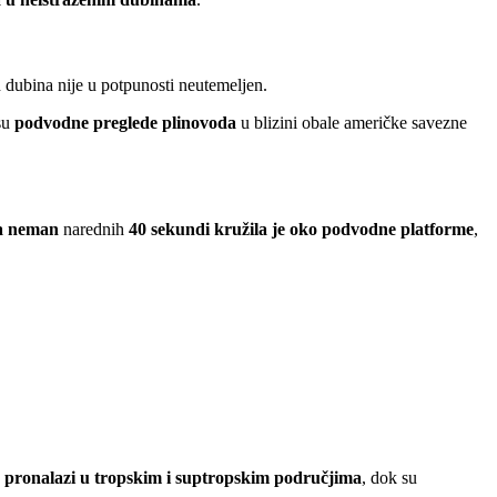
h dubina nije u potpunosti neutemeljen.
 su
podvodne preglede plinovoda
u blizini obale američke savezne
a neman
narednih
40 sekundi kružila je oko podvodne platforme
,
e pronalazi u tropskim i suptropskim područjima
, dok su