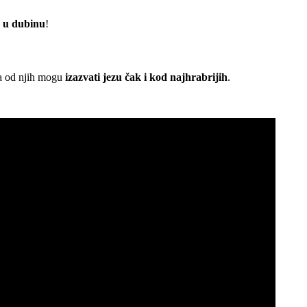
a u dubinu
!
a od njih mogu
izazvati jezu čak i kod najhrabrijih
.