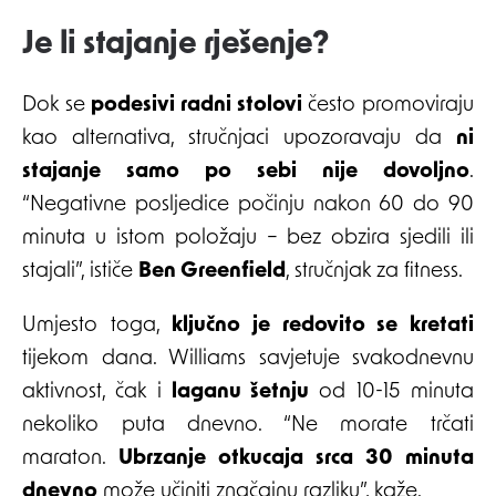
Je li stajanje rješenje?
Dok se
podesivi radni stolovi
često promoviraju
kao alternativa, stručnjaci upozoravaju da
ni
stajanje samo po sebi nije dovoljno
.
“Negativne posljedice počinju nakon 60 do 90
minuta u istom položaju – bez obzira sjedili ili
stajali”, ističe
Ben Greenfield
, stručnjak za fitness.
Umjesto toga,
ključno je redovito se kretati
tijekom dana. Williams savjetuje svakodnevnu
aktivnost, čak i
laganu šetnju
od 10-15 minuta
nekoliko puta dnevno. “Ne morate trčati
maraton.
Ubrzanje otkucaja srca 30 minuta
dnevno
može učiniti značajnu razliku”, kaže.