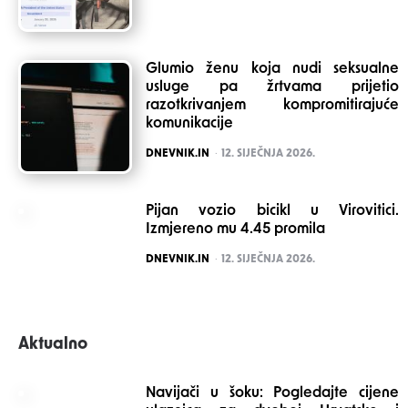
Glumio ženu koja nudi seksualne
usluge pa žrtvama prijetio
razotkrivanjem kompromitirajuće
komunikacije
POSTED
DNEVNIK.IN
12. SIJEČNJA 2026.
Pijan vozio bicikl u Virovitici.
Izmjereno mu 4.45 promila
POSTED
DNEVNIK.IN
12. SIJEČNJA 2026.
Aktualno
Navijači u šoku: Pogledajte cijene