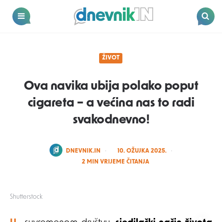
Dnevnik.in
Menu
Search
ŽIVOT
Ova navika ubija polako poput
cigareta – a većina nas to radi
svakodnevno!
POSTED
DNEVNIK.IN
10. OŽUJKA 2025.
BY
2
MIN VRIJEME ČITANJA
Shutterstock