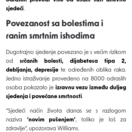
odraslih provodi više od osam sati dnevno
sjedeći
.
Povezanost sa bolestima i
ranim smrtnim ishodima
Dugotrajno sjedenje povezano je s većim rizikom
od
srčanih bolesti, dijabetesa tipa 2,
debljanja, depresije
te određenih oblika raka.
Jedno istraživanje provedeno na 8000 odraslih
osoba pokazalo je
izravnu vezu između duljeg
sjedenja i povećane smrtnosti
.
“Sjedeći način života danas se s razlogom
naziva
‘novim pušenjem’
, toliko je loš za
zdravlje”, upozorava Williams.