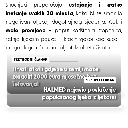
Stručnjaci preporučuju
ustajanje i kratko
kretanje svakih 30 minuta
, kako bi se smanjio
negativan utjecaj dugotrajnog sjedenja. Čak i
male promjene
– poput korištenja stepenica,
šetnje tijekom pauze ili kraćih vježbi kod kuće –
mogu dugoročno poboljšati kvalitetu života.
PRETHODNI ČLANAK
Hrvati otkrili gdje se u zemlji može
zaraditi 2000 eura mjesečno bez
SLJEDEĆI ČLANAK
šefovanja!
HALMED najavio povlačenje
Post
popularanog lijeka iz ljekarni
navigation