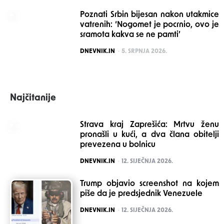
Poznati Srbin bijesan nakon utakmice
vatrenih: ‘Nogomet je pocrnio, ovo je
sramota kakva se ne pamti’
POSTED
DNEVNIK.IN
5. SRPNJA 2026.
Najčitanije
Strava kraj Zaprešića: Mrtvu ženu
pronašli u kući, a dva člana obitelji
prevezena u bolnicu
POSTED
DNEVNIK.IN
12. SIJEČNJA 2026.
Trump objavio screenshot na kojem
piše da je predsjednik Venezuele
POSTED
DNEVNIK.IN
12. SIJEČNJA 2026.