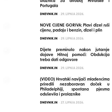
ulaznica za dvoboj Hrvatske i
Portugala
POSTED
DNEVNIK.IN
29. LIPNJA 2026.
NOVE CIJENE GORIVA: Plavi dizel ruši
cijenu, padaju i benzin, dizel i plin
POSTED
DNEVNIK.IN
29. LIPNJA 2026.
Dijete preminulo nakon jutarnje
dojave Hitnoj pomoći: Obdukcija
treba dati odgovore
POSTED
DNEVNIK.IN
29. LIPNJA 2026.
(VIDEO) Hrvatski navijači mladencima
priredili nezaboravan doček u
Philadelphiji, spontana pjesma
oduševila i prolaznike
POSTED
DNEVNIK.IN
27. LIPNJA 2026.