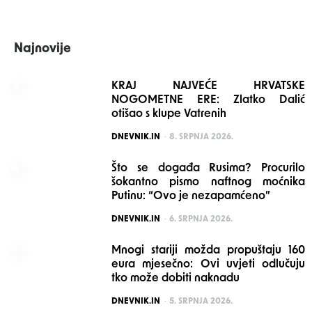
Najnovije
KRAJ NAJVEĆE HRVATSKE
NOGOMETNE ERE: Zlatko Dalić
otišao s klupe Vatrenih
POSTED
DNEVNIK.IN
8. SRPNJA 2026.
Što se događa Rusima? Procurilo
šokantno pismo naftnog moćnika
Putinu: “Ovo je nezapamćeno”
POSTED
DNEVNIK.IN
6. SRPNJA 2026.
Mnogi stariji možda propuštaju 160
eura mjesečno: Ovi uvjeti odlučuju
tko može dobiti naknadu
POSTED
DNEVNIK.IN
5. SRPNJA 2026.