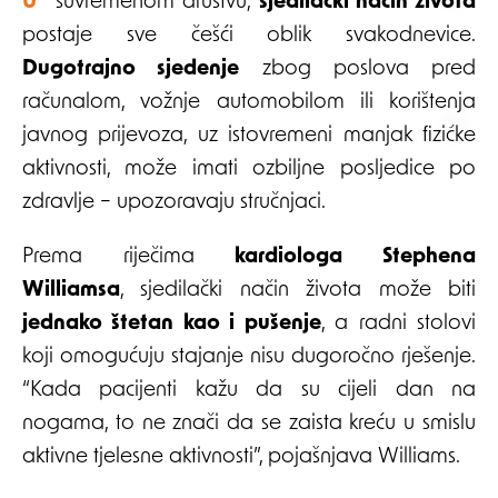
U suvremenom društvu,
sjedilački način života
postaje sve češći oblik svakodnevice.
Dugotrajno sjedenje
zbog poslova pred
računalom, vožnje automobilom ili korištenja
javnog prijevoza, uz istovremeni manjak fizičke
aktivnosti, može imati ozbiljne posljedice po
zdravlje – upozoravaju stručnjaci.
Prema riječima
kardiologa Stephena
Williamsa
, sjedilački način života može biti
jednako štetan kao i pušenje
, a radni stolovi
koji omogućuju stajanje nisu dugoročno rješenje.
“Kada pacijenti kažu da su cijeli dan na
nogama, to ne znači da se zaista kreću u smislu
aktivne tjelesne aktivnosti”, pojašnjava Williams.