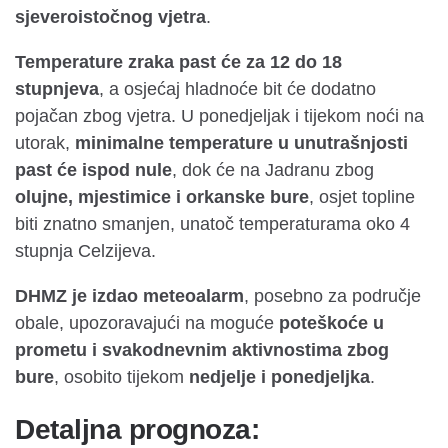
sjeveroistočnog vjetra
.
Temperature zraka past će za 12 do 18
stupnjeva
, a osjećaj hladnoće bit će dodatno
pojačan zbog vjetra. U ponedjeljak i tijekom noći na
utorak,
minimalne temperature u unutrašnjosti
past će ispod nule
, dok će na Jadranu zbog
olujne, mjestimice i orkanske bure
, osjet topline
biti znatno smanjen, unatoč temperaturama oko 4
stupnja Celzijeva.
DHMZ je izdao meteoalarm
, posebno za područje
obale, upozoravajući na moguće
poteškoće u
prometu i svakodnevnim aktivnostima zbog
bure
, osobito tijekom
nedjelje i ponedjeljka
.
Detaljna prognoza: