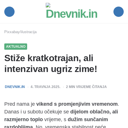
Dnevnik.in
Menu
Search
Pixxabay/ilustracija
AKTUALNO
Stiže kratkotrajan, ali
intenzivan ugriz zime!
POSTED
DNEVNIK.IN
4. TRAVNJA 2025.
2
MIN VRIJEME ČITANJA
BY
Pred nama je
vikend s promjenjivim vremenom
.
Danas i u subotu očekuje se
dijelom oblačno, ali
razmjerno toplo
vrijeme, s
dužim sunčanim
razdobljima
. No, vremenska stabilnost neće