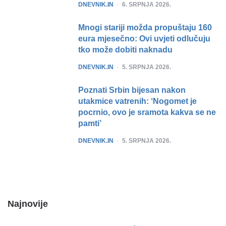
POSTED
DNEVNIK.IN
6. SRPNJA 2026.
Mnogi stariji možda propuštaju 160
eura mjesečno: Ovi uvjeti odlučuju
tko može dobiti naknadu
POSTED
DNEVNIK.IN
5. SRPNJA 2026.
Poznati Srbin bijesan nakon
utakmice vatrenih: ‘Nogomet je
pocrnio, ovo je sramota kakva se ne
pamti’
POSTED
DNEVNIK.IN
5. SRPNJA 2026.
Najnovije