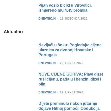
Pijan vozio bicikl u Virovitici.
Izmjereno mu 4.45 promila
POSTED
DNEVNIK.IN
12. SIJEČNJA 2026.
Aktualno
Navijači u šoku: Pogledajte cijene
ulaznica za dvoboj Hrvatske i
Portugala
POSTED
DNEVNIK.IN
29. LIPNJA 2026.
NOVE CIJENE GORIVA: Plavi dizel
ruši cijenu, padaju i benzin, dizel i
plin
POSTED
DNEVNIK.IN
29. LIPNJA 2026.
Dijete preminulo nakon jutarnje
dojave Hitnoj pomoći: Obdukcija