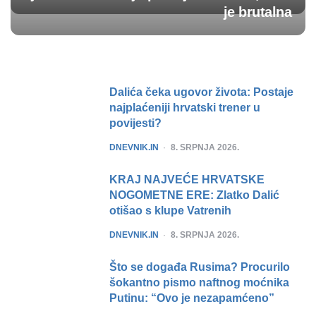
je brutalna
Post
navigation
Dalića čeka ugovor života: Postaje
najplaćeniji hrvatski trener u
povijesti?
POSTED
DNEVNIK.IN
8. SRPNJA 2026.
KRAJ NAJVEĆE HRVATSKE
NOGOMETNE ERE: Zlatko Dalić
otišao s klupe Vatrenih
POSTED
DNEVNIK.IN
8. SRPNJA 2026.
Što se događa Rusima? Procurilo
šokantno pismo naftnog moćnika
Putinu: “Ovo je nezapamćeno”