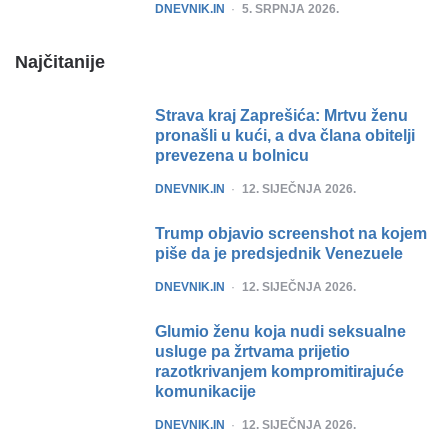
POSTED
DNEVNIK.IN
5. SRPNJA 2026.
Najčitanije
Strava kraj Zaprešića: Mrtvu ženu
pronašli u kući, a dva člana obitelji
prevezena u bolnicu
POSTED
DNEVNIK.IN
12. SIJEČNJA 2026.
Trump objavio screenshot na kojem
piše da je predsjednik Venezuele
POSTED
DNEVNIK.IN
12. SIJEČNJA 2026.
Glumio ženu koja nudi seksualne
usluge pa žrtvama prijetio
razotkrivanjem kompromitirajuće
komunikacije
POSTED
DNEVNIK.IN
12. SIJEČNJA 2026.