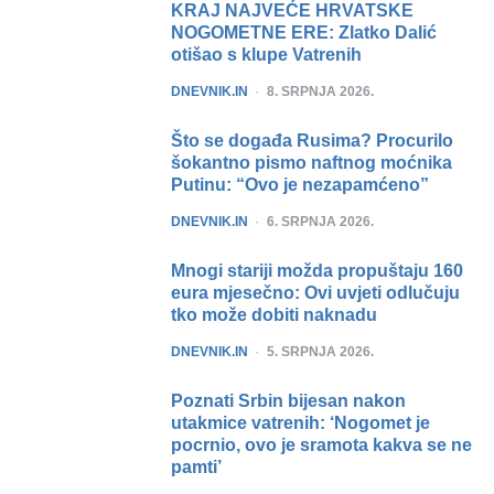
KRAJ NAJVEĆE HRVATSKE
NOGOMETNE ERE: Zlatko Dalić
otišao s klupe Vatrenih
POSTED
DNEVNIK.IN
8. SRPNJA 2026.
Što se događa Rusima? Procurilo
šokantno pismo naftnog moćnika
Putinu: “Ovo je nezapamćeno”
POSTED
DNEVNIK.IN
6. SRPNJA 2026.
Mnogi stariji možda propuštaju 160
eura mjesečno: Ovi uvjeti odlučuju
tko može dobiti naknadu
POSTED
DNEVNIK.IN
5. SRPNJA 2026.
Poznati Srbin bijesan nakon
utakmice vatrenih: ‘Nogomet je
pocrnio, ovo je sramota kakva se ne
pamti’