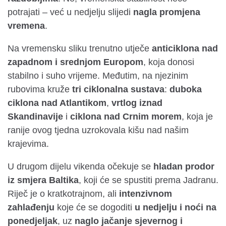
potrajati – već u nedjelju slijedi
nagla promjena
vremena
.
Na vremensku sliku trenutno utječe
anticiklona nad
zapadnom i srednjom Europom
, koja donosi
stabilno i suho vrijeme. Međutim, na njezinim
rubovima kruže
tri ciklonalna sustava
:
duboka
ciklona nad Atlantikom
,
vrtlog iznad
Skandinavije
i
ciklona nad Crnim morem
, koja je
ranije ovog tjedna uzrokovala kišu nad našim
krajevima.
U drugom dijelu vikenda očekuje se
hladan prodor
iz smjera Baltika
, koji će se spustiti prema Jadranu.
Riječ je o kratkotrajnom, ali
intenzivnom
zahlađenju
koje će se dogoditi
u nedjelju i noći na
ponedjeljak
, uz
naglo jačanje sjevernog i