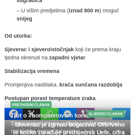
sugradica
– U višim predjelima (
iznad 800 m
) moguć
snijeg
Od utorka:
Sjeverac i sjeveroistočnjak
koji će prema kraju
tjedna okrenuti na
zapadni vjetar
Stabilizacija vremena
Promjenjiva naoblaka,
kraća sunčana razdoblja
Postupan porast temperature zraka
PRETHODNI ČLANAK
SLJEDEĆI ČLANAK
Trut o Thompsonovom koncertu:
Sigurnosne mjere u tijeku, odgovornost
Slovenac je zgrnuo bogatsvo! Otkriveno
ostaje na organizatorima
je koliko zarađuje predsjednik Uefe, cifra