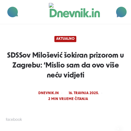
Dnevnik.in
Menu
Search
AKTUALNO
SDSSov Milošević šokiran prizorom u
Zagrebu: ‘Mislio sam da ovo više
neću vidjeti
POSTED
DNEVNIK.IN
16. TRAVNJA 2025.
BY
2
MIN VRIJEME ČITANJA
facebook