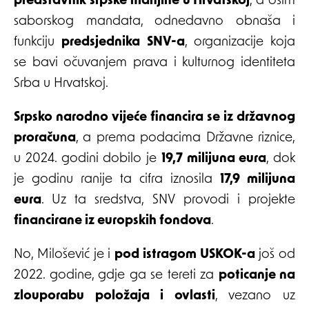
predstavnik srpske manjine u Hrvatskoj
, a osim
saborskog mandata, odnedavno obnaša i
funkciju
predsjednika SNV-a
, organizacije koja
se bavi očuvanjem prava i kulturnog identiteta
Srba u Hrvatskoj.
Srpsko narodno vijeće financira se iz državnog
proračuna
, a prema podacima Državne riznice,
u 2024. godini dobilo je
19,7 milijuna eura
, dok
je godinu ranije ta cifra iznosila
17,9 milijuna
eura
. Uz ta sredstva, SNV provodi i projekte
financirane iz europskih fondova
.
No, Milošević je i
pod istragom USKOK-a
još od
2022. godine, gdje ga se tereti za
poticanje na
zlouporabu položaja i ovlasti
, vezano uz