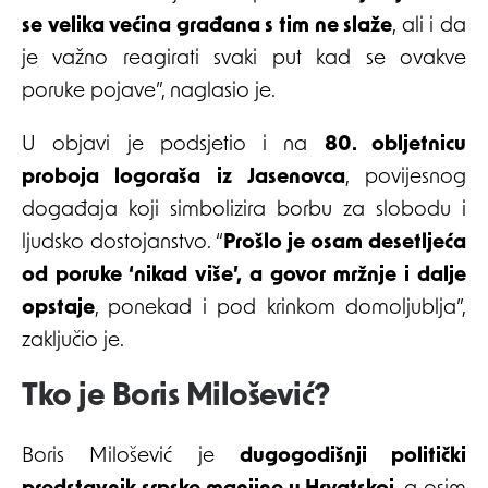
se velika većina građana s tim ne slaže
, ali i da
je važno reagirati svaki put kad se ovakve
poruke pojave”, naglasio je.
U objavi je podsjetio i na
80. obljetnicu
proboja logoraša iz Jasenovca
, povijesnog
događaja koji simbolizira borbu za slobodu i
ljudsko dostojanstvo. “
Prošlo je osam desetljeća
od poruke ‘nikad više’, a govor mržnje i dalje
opstaje
, ponekad i pod krinkom domoljublja”,
zaključio je.
Tko je Boris Milošević?
Boris Milošević je
dugogodišnji politički