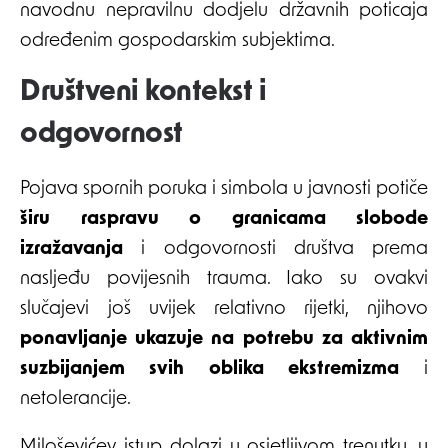
navodnu nepravilnu dodjelu državnih poticaja
određenim gospodarskim subjektima.
Društveni kontekst i
odgovornost
Pojava spornih poruka i simbola u javnosti potiče
širu raspravu o granicama slobode
izražavanja
i odgovornosti društva prema
nasljeđu povijesnih trauma. Iako su ovakvi
slučajevi još uvijek relativno rijetki, njihovo
ponavljanje ukazuje na potrebu za aktivnim
suzbijanjem svih oblika ekstremizma
i
netolerancije.
Miloševićev istup dolazi u osjetljivom trenutku, u