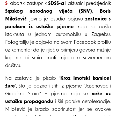
Saborski zastupnik
SDSS-a
i aktualni predsjednik
Srpskog narodnog vijeća (SNV)
,
Boris
Milošević
, javno je osudio pojavu
zastavice s
porukom iz ustaške pjesme
koja se našla
istaknuta u jednom automobilu u Zagrebu.
Fotografiju je objavio na svom Facebook profilu
uz komentar da je riječ o primjeru govora mržnje
koji ne bi smio imati mjesto u suvremenom
društvu.
Na zastavici je pisalo “
Kroz Imotski kamioni
žure
“, što je poznati stih iz pjesme “Jasenovac i
Gradiška Stara” – pjesme koja se
veže uz
ustašku propagandu
i širi poruke netolerancije.
Milošević je izrazio zabrinutost jer se ovakve