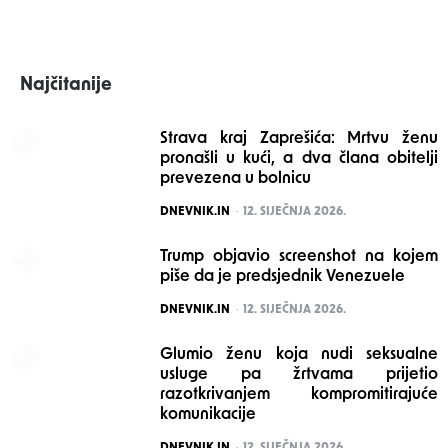
Najčitanije
Strava kraj Zaprešića: Mrtvu ženu
pronašli u kući, a dva člana obitelji
prevezena u bolnicu
POSTED
DNEVNIK.IN
12. SIJEČNJA 2026.
Trump objavio screenshot na kojem
piše da je predsjednik Venezuele
POSTED
DNEVNIK.IN
12. SIJEČNJA 2026.
Glumio ženu koja nudi seksualne
usluge pa žrtvama prijetio
razotkrivanjem kompromitirajuće
komunikacije
POSTED