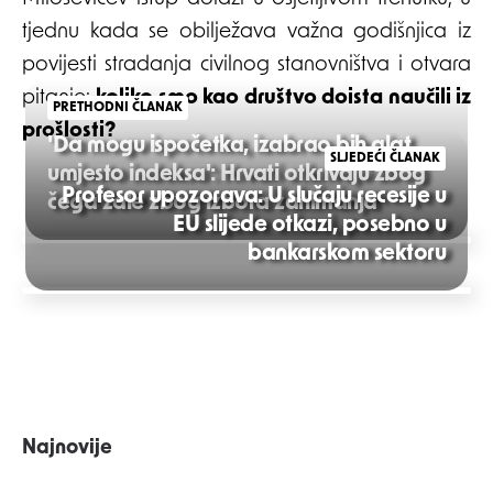
tjednu kada se obilježava važna godišnjica iz
povijesti stradanja civilnog stanovništva i otvara
pitanje:
koliko smo kao društvo doista naučili iz
PRETHODNI ČLANAK
prošlosti?
'Da mogu ispočetka, izabrao bih alat
SLJEDEĆI ČLANAK
umjesto indeksa': Hrvati otkrivaju zbog
Profesor upozorava: U slučaju recesije u
čega žale zbog izbora zanimanja
EU slijede otkazi, posebno u
Post
bankarskom sektoru
navigation
Najnovije