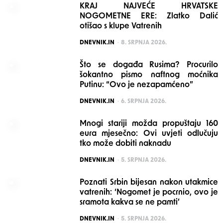
KRAJ NAJVEĆE HRVATSKE
NOGOMETNE ERE: Zlatko Dalić
otišao s klupe Vatrenih
POSTED
DNEVNIK.IN
8. SRPNJA 2026.
Što se događa Rusima? Procurilo
šokantno pismo naftnog moćnika
Putinu: “Ovo je nezapamćeno”
POSTED
DNEVNIK.IN
6. SRPNJA 2026.
Mnogi stariji možda propuštaju 160
eura mjesečno: Ovi uvjeti odlučuju
tko može dobiti naknadu
POSTED
DNEVNIK.IN
5. SRPNJA 2026.
Poznati Srbin bijesan nakon utakmice
vatrenih: ‘Nogomet je pocrnio, ovo je
sramota kakva se ne pamti’
POSTED
DNEVNIK.IN
5. SRPNJA 2026.