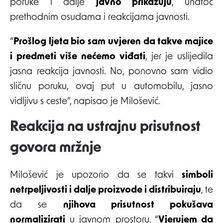
poruke i dalje
javno prikazuju
, unatoč
prethodnim osudama i reakcijama javnosti.
“
Prošlog ljeta bio sam uvjeren da takve majice
i predmeti više nećemo viđati
, jer je uslijedila
jasna reakcija javnosti. No, ponovno sam vidio
sličnu poruku, ovaj put u automobilu, jasno
vidljivu s ceste”, napisao je Milošević.
Reakcija na ustrajnu prisutnost
govora mržnje
Milošević je upozorio da se takvi
simboli
netrpeljivosti i dalje proizvode i distribuiraju
, te
da se
njihova prisutnost pokušava
normalizirati
u javnom prostoru. “
Vjerujem da