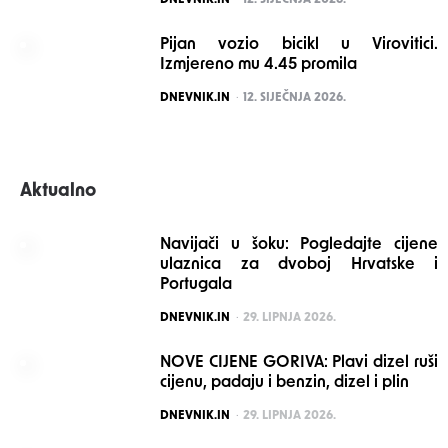
DNEVNIK.IN
12. SIJEČNJA 2026.
Pijan vozio bicikl u Virovitici.
Izmjereno mu 4.45 promila
POSTED
DNEVNIK.IN
12. SIJEČNJA 2026.
Aktualno
Navijači u šoku: Pogledajte cijene
ulaznica za dvoboj Hrvatske i
Portugala
POSTED
DNEVNIK.IN
29. LIPNJA 2026.
NOVE CIJENE GORIVA: Plavi dizel ruši
cijenu, padaju i benzin, dizel i plin
POSTED
DNEVNIK.IN
29. LIPNJA 2026.