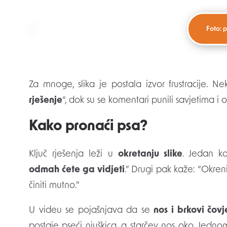
Foto: p
Za mnoge, slika je postala izvor frustracije. Nek
rješenje
“, dok su se komentari punili savjetima i o
Kako pronaći psa?
Ključ rješenja leži u
okretanju slike
. Jedan kor
odmah ćete ga vidjeti
.” Drugi pak kaže: “Okreni
činiti mutno.”
U videu se pojašnjava da se
nos i brkovi čovj
postaje pseći njuškica, a starčev nos oko. Jedno