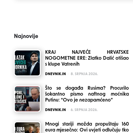
navigation
Najnovije
KRAJ NAJVEĆE HRVATSKE
NOGOMETNE ERE: Zlatko Dalić otišao
s klupe Vatrenih
POSTED
DNEVNIK.IN
8. SRPNJA 2026.
Što se događa Rusima? Procurilo
šokantno pismo naftnog moćnika
Putinu: “Ovo je nezapamćeno”
POSTED
DNEVNIK.IN
6. SRPNJA 2026.
Mnogi stariji možda propuštaju 160
eura mjesečno: Ovi uvjeti odlučuju tko