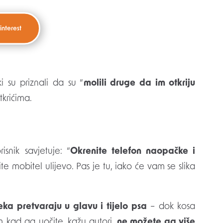
interest
i su priznali da su “
molili druge da im otkriju
tkrićima.
isnik savjetuje: “
Okrenite telefon naopačke i
te mobitel ulijevo. Pas je tu, iako će vam se slika
eka pretvaraju u glavu i tijelo psa
– dok kosa
m kad ga uočite, kažu autori,
ne možete ga više