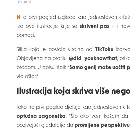
pinterest
Na prvi pogled izgleda kao jednostavan crte
iza ove ilustracije krije se
skriveni pas
– i na
pomoći.
Slika koja je postala viralna na
TikToku
izazval
Objavljena na profilu
@did_youknowthat
, pri
bradom. U opisu stoji: “
Samo genij može uočiti ps
vid oštar.”
Ilustracija koja skriva više nego
Iako na prvi pogled djeluje kao jednostavan crtež,
optužna zagonetka
. “Što ako vam kažem da se 
pozivajući gledatelje da
promijene perspektivu