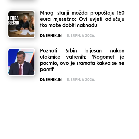
Mnogi stariji možda propuštaju 160
eura mjesečno: Ovi uvjeti odlučuju
tko može dobiti naknadu
POSTED
DNEVNIK.IN
5. SRPNJA 2026.
Poznati Srbin bijesan nakon
utakmice vatrenih: ‘Nogomet je
pocrnio, ovo je sramota kakva se ne
pamti’
POSTED
DNEVNIK.IN
5. SRPNJA 2026.