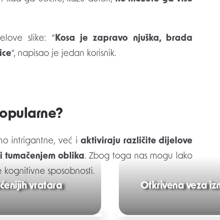
elove slike: “
Kosa je zapravo njuška, brada
ice
“, napisao je jedan korisnik.
 popularne?
o intrigantne, već i
aktiviraju različite dijelove
i tumačenjem oblika
. Zbog toga nas mogu lako
še kognitivne sposobnosti.
enijih vratara
Otkrivena veza izm