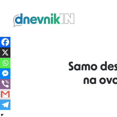
Dnevnik.in
Samo dese
na ovoj