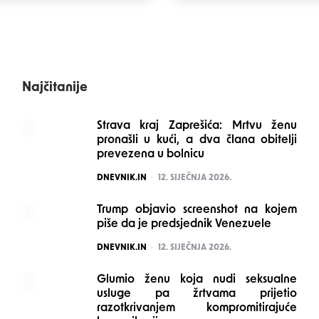
Najčitanije
Strava kraj Zaprešića: Mrtvu ženu
pronašli u kući, a dva člana obitelji
prevezena u bolnicu
POSTED
DNEVNIK.IN
12. SIJEČNJA 2026.
Trump objavio screenshot na kojem
piše da je predsjednik Venezuele
POSTED
DNEVNIK.IN
12. SIJEČNJA 2026.
Glumio ženu koja nudi seksualne
usluge pa žrtvama prijetio
razotkrivanjem kompromitirajuće