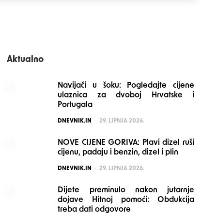
Aktualno
Navijači u šoku: Pogledajte cijene
ulaznica za dvoboj Hrvatske i
Portugala
POSTED
DNEVNIK.IN
29. LIPNJA 2026.
NOVE CIJENE GORIVA: Plavi dizel ruši
cijenu, padaju i benzin, dizel i plin
POSTED
DNEVNIK.IN
29. LIPNJA 2026.
Dijete preminulo nakon jutarnje
dojave Hitnoj pomoći: Obdukcija
treba dati odgovore