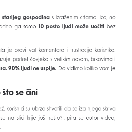
ž
starijeg gospodina
s izraženim crtama lica, no
vodno ga samo
10 posto ljudi može uočiti
bez
a je pravi val komentara i frustracija korisnika.
kazuje portret čovjeka s velikim nosom, brkovima i
a. 90% ljudi ne uspije.
Da vidimo koliko vam je
 što se čini
 korisnici su ubrzo shvatili da se iza njega skriva
na slici krije još nešto?”, pita se autor videa,
.