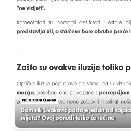
“ne vidjeti”.
Komentatori su pomogli dešifrirati i ostale dij
predstavlja uši, a starčeve bore obrube pseće l
Zašto su ovakve iluzije toliko
Optičke iluzije poput ove ne samo da su vizualn
mozga
, posebno one povezane s
percepcijom 
PRETHODNI ČLANAK
zavarati – ali i istovremeno zabaviti i testirati na
Dominik Livaković postaje jedan od najplać
svijeta? Ovoj ponudi teško će reći ne
Post