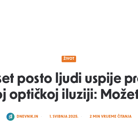
ŽIVOT
t posto ljudi uspije p
 optičkoj iluziji: Možet
POSTED
DNEVNIK.IN
1. SVIBNJA 2025.
2
MIN VRIJEME ČITANJA
BY