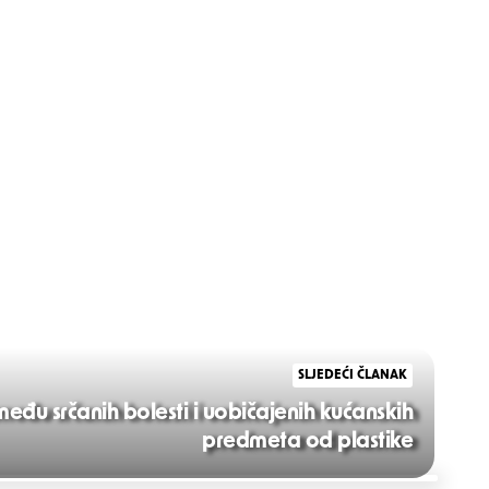
SLJEDEĆI ČLANAK
eđu srčanih bolesti i uobičajenih kućanskih
predmeta od plastike