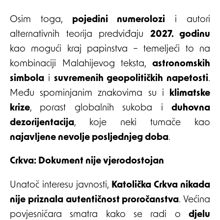
Osim toga,
pojedini numerolozi
i autori
alternativnih teorija predviđaju
2027. godinu
kao mogući kraj papinstva – temeljeći to na
kombinaciji Malahijevog teksta,
astronomskih
simbola
i
suvremenih geopolitičkih napetosti
.
Među spominjanim znakovima su i
klimatske
krize
, porast globalnih sukoba i
duhovna
dezorijentacija
, koje neki tumače kao
najavljene nevolje posljednjeg doba
.
Crkva: Dokument nije vjerodostojan
Unatoč interesu javnosti,
Katolička Crkva nikada
nije priznala autentičnost proročanstva
. Većina
povjesničara smatra kako se radi o
djelu