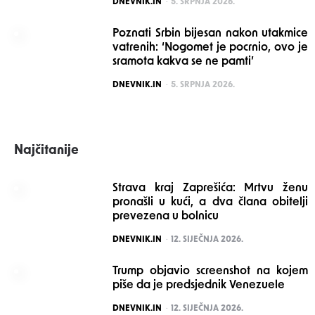
POSTED
DNEVNIK.IN
5. SRPNJA 2026.
Poznati Srbin bijesan nakon utakmice
vatrenih: ‘Nogomet je pocrnio, ovo je
sramota kakva se ne pamti’
POSTED
DNEVNIK.IN
5. SRPNJA 2026.
Najčitanije
Strava kraj Zaprešića: Mrtvu ženu
pronašli u kući, a dva člana obitelji
prevezena u bolnicu
POSTED
DNEVNIK.IN
12. SIJEČNJA 2026.
Trump objavio screenshot na kojem
piše da je predsjednik Venezuele
POSTED
DNEVNIK.IN
12. SIJEČNJA 2026.