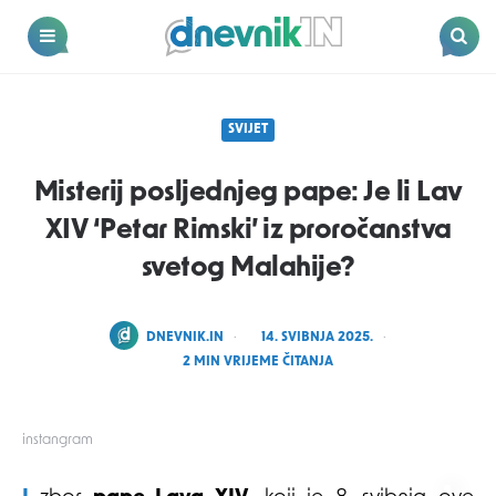
Dnevnik.in
Menu
Search
SVIJET
Misterij posljednjeg pape: Je li Lav
XIV ‘Petar Rimski’ iz proročanstva
svetog Malahije?
POSTED
DNEVNIK.IN
14. SVIBNJA 2025.
BY
2
MIN VRIJEME ČITANJA
instangram