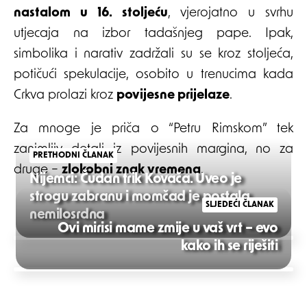
nastalom u 16. stoljeću
, vjerojatno u svrhu
utjecaja na izbor tadašnjeg pape. Ipak,
simbolika i narativ zadržali su se kroz stoljeća,
potičući spekulacije, osobito u trenucima kada
Crkva prolazi kroz
povijesne prijelaze
.
Za mnoge je priča o “Petru Rimskom” tek
zanimljiv detalj iz povijesnih margina, no za
PRETHODNI ČLANAK
druge –
zlokobni znak vremena
.
Nijemci: Čudan trik Kovača. Uveo je
strogu zabranu i momčad je postala
SLJEDEĆI ČLANAK
nemilosrdna
Ovi mirisi mame zmije u vaš vrt – evo
Post
kako ih se riješiti
navigation