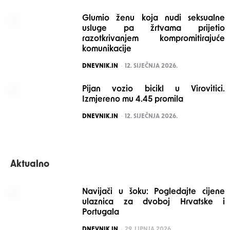
Glumio ženu koja nudi seksualne
usluge pa žrtvama prijetio
razotkrivanjem kompromitirajuće
komunikacije
POSTED
DNEVNIK.IN
12. SIJEČNJA 2026.
Pijan vozio bicikl u Virovitici.
Izmjereno mu 4.45 promila
POSTED
DNEVNIK.IN
12. SIJEČNJA 2026.
Aktualno
Navijači u šoku: Pogledajte cijene
ulaznica za dvoboj Hrvatske i
Portugala
POSTED
DNEVNIK.IN
29. LIPNJA 2026.