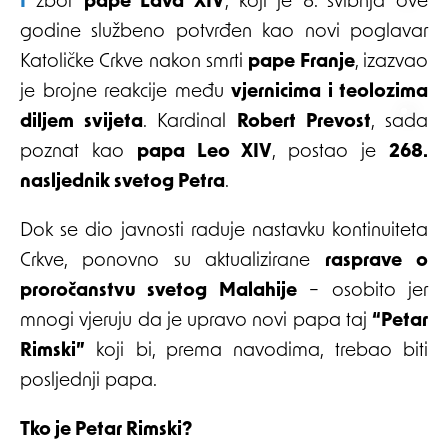
Izbor
pape Lava XIV
, koji je 8. svibnja ove
godine službeno potvrđen kao novi poglavar
Katoličke Crkve nakon smrti
pape Franje
, izazvao
je brojne reakcije među
vjernicima i teolozima
diljem svijeta
. Kardinal
Robert Prevost
, sada
poznat kao
papa Leo XIV
, postao je
268.
nasljednik svetog Petra
.
Dok se dio javnosti raduje nastavku kontinuiteta
Crkve, ponovno su aktualizirane
rasprave o
proročanstvu svetog Malahije
– osobito jer
mnogi vjeruju da je upravo novi papa taj
“Petar
Rimski”
koji bi, prema navodima, trebao biti
posljednji papa.
Tko je Petar Rimski?