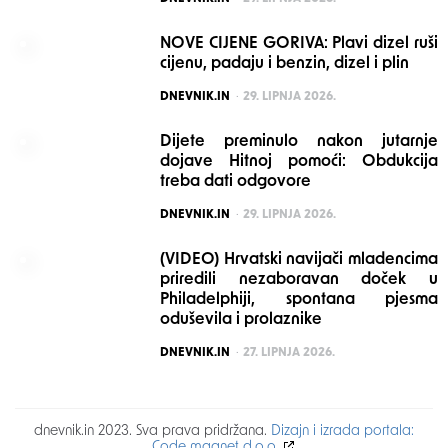
NOVE CIJENE GORIVA: Plavi dizel ruši
cijenu, padaju i benzin, dizel i plin
POSTED
DNEVNIK.IN
29. LIPNJA 2026.
Dijete preminulo nakon jutarnje
dojave Hitnoj pomoći: Obdukcija
treba dati odgovore
POSTED
DNEVNIK.IN
29. LIPNJA 2026.
(VIDEO) Hrvatski navijači mladencima
priredili nezaboravan doček u
Philadelphiji, spontana pjesma
oduševila i prolaznike
POSTED
DNEVNIK.IN
27. LIPNJA 2026.
dnevnik.in 2023. Sva prava pridržana.
Dizajn i izrada portala:
Code magnet d.o.o.