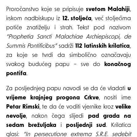
Proročanstvo koje se pripisuje
svetom Malahiji
,
irskom nadbiskupu iz
12. stoljeća
, već stoljećima
potiče znatiželju i strah. Tekst pod nazivom
“Prophetia Sancti Malachiae Archiepiscopi, de
Summis Pontificibus”
sadrži
112 latinskih krilatica
,
za koje se tvrdi da simbolično označavaju
svakog budućeg papu – sve do
konačnog
pontifa
.
Za posljednjeg papu navodi se da će vladati
u
vrijeme krajnjeg progona Crkve
, nositi ime
Petar Rimski
, te da će voditi vjernike kroz
velike
nevolje
, nakon čega slijedi
pad grada na
sedam brežuljaka
i
posljednji sud
. Krilatica
glasi:
“In persecutione extrema S.R.E. sedebit