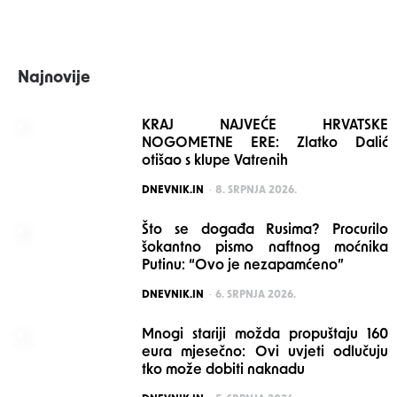
Najnovije
KRAJ NAJVEĆE HRVATSKE
NOGOMETNE ERE: Zlatko Dalić
otišao s klupe Vatrenih
POSTED
DNEVNIK.IN
8. SRPNJA 2026.
Što se događa Rusima? Procurilo
šokantno pismo naftnog moćnika
Putinu: “Ovo je nezapamćeno”
POSTED
DNEVNIK.IN
6. SRPNJA 2026.
Mnogi stariji možda propuštaju 160
eura mjesečno: Ovi uvjeti odlučuju
tko može dobiti naknadu