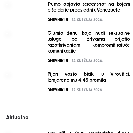
Trump objavio screenshot na kojem
piše da je predsjednik Venezuele
POSTED
DNEVNIK.IN
12. SIJEČNJA 2026.
Glumio ženu koja nudi seksualne
usluge pa žrtvama prijetio
razotkrivanjem kompromitirajuće
komunikacije
POSTED
DNEVNIK.IN
12. SIJEČNJA 2026.
Pijan vozio bicikl u Virovitici.
Izmjereno mu 4.45 promila
POSTED
DNEVNIK.IN
12. SIJEČNJA 2026.
Aktualno