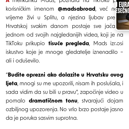
Amerikanka Mads, poznata na TikToku pod
korisničkim imenom
@madsabroad
, već neko
vrijeme živi u Splitu, a njezina ljubav prema
Hrvatskoj svakim danom postaje sve jača. U
jednom od svojih najgledanijih videa, koji je na
TikToku prikupio
tisuće pregleda
, Mads iznosi
iskustvo koje je mnoge gledatelje iznenadilo –
ali i oduševilo.
“
Budite oprezni ako dolazite u Hrvatsku ovog
ljeta
, mnogi su me upozorili, nisam ih poslušala, i
sada vidim da su bili u pravu”, započinje video u
pomalo
dramatičnom tonu
, stvarajući dojam
ozbiljnog upozorenja. No vrlo brzo postaje jasno
da je poruka sasvim suprotna.