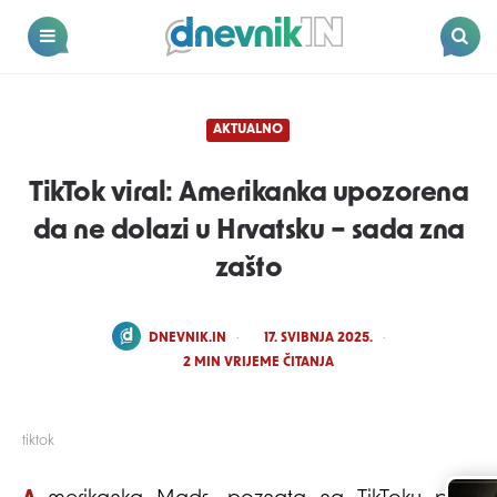
Dnevnik.in
Menu
Search
AKTUALNO
TikTok viral: Amerikanka upozorena
da ne dolazi u Hrvatsku – sada zna
zašto
POSTED
DNEVNIK.IN
17. SVIBNJA 2025.
BY
2
MIN VRIJEME ČITANJA
tiktok