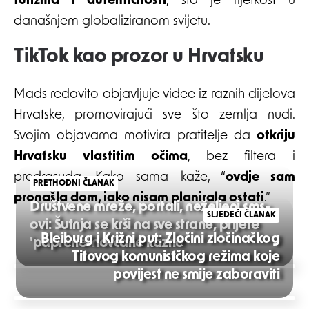
turizma i autentičnosti
, što je rijetkost u
današnjem globaliziranom svijetu.
TikTok kao prozor u Hrvatsku
Mads redovito objavljuje videe iz raznih dijelova
Hrvatske, promovirajući sve što zemlja nudi.
Svojim objavama motivira pratitelje da
otkriju
Hrvatsku vlastitim očima
, bez filtera i
predrasuda. Kako sama kaže, “
ovdje sam
PRETHODNI ČLANAK
pronašla dom, iako nisam planirala ostati
.”
Društvene mreže, portali, neželjeni sms-
SLJEDEĆI ČLANAK
ovi: Šutnja se krši na sve strane, prijete
Bleiburg i Križni put: Zločini zločinačkog
'paprene' novčane kazne
Titovog komunistčkog režima koje
Post
povijest ne smije zaboraviti
navigation