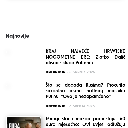
Najnovije
KRAJ NAJVEĆE HRVATSKE
NOGOMETNE ERE: Zlatko Dalić
otišao s klupe Vatrenih
POSTED
DNEVNIK.IN
8. SRPNJA 2026.
Što se događa Rusima? Procurilo
šokantno pismo naftnog moćnika
Putinu: “Ovo je nezapamćeno”
POSTED
DNEVNIK.IN
6. SRPNJA 2026.
Mnogi stariji možda propuštaju 160
eura mjesečno: Ovi uvjeti odlučuju