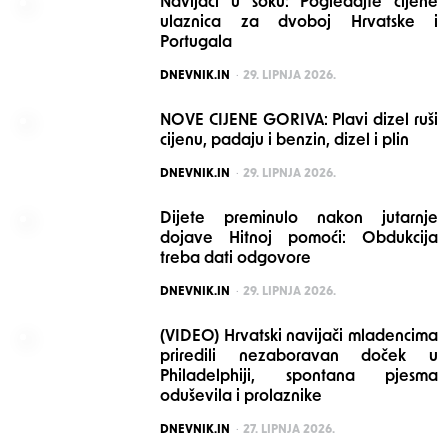
Navijači u šoku: Pogledajte cijene
ulaznica za dvoboj Hrvatske i
Portugala
POSTED
DNEVNIK.IN
29. LIPNJA 2026.
NOVE CIJENE GORIVA: Plavi dizel ruši
cijenu, padaju i benzin, dizel i plin
POSTED
DNEVNIK.IN
29. LIPNJA 2026.
Dijete preminulo nakon jutarnje
dojave Hitnoj pomoći: Obdukcija
treba dati odgovore
POSTED
DNEVNIK.IN
29. LIPNJA 2026.
(VIDEO) Hrvatski navijači mladencima
priredili nezaboravan doček u
Philadelphiji, spontana pjesma
oduševila i prolaznike
POSTED
DNEVNIK.IN
27. LIPNJA 2026.