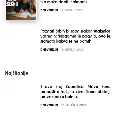
tko može dobiti naknadu
POSTED
DNEVNIK.IN
5. SRPNJA 2026.
Poznati Srbin bijesan nakon utakmice
vatrenih: ‘Nogomet je pocrnio, ovo je
sramota kakva se ne pamti’
POSTED
DNEVNIK.IN
5. SRPNJA 2026.
Najčitanije
Strava kraj Zaprešića: Mrtvu ženu
pronašli u kući, a dva člana obitelji
prevezena u bolnicu
POSTED
DNEVNIK.IN
12. SIJEČNJA 2026.