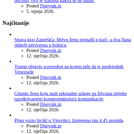
pocrnio, ovo je sramota kakva se ne pamti’
Posted
Dnevnik.in
5. srpnja 2026.
Najčitanije
Strava kraj Zaprešića: Mrtvu ženu pronašli u kući, a dva člana
obitelji prevezena u bolnicu
Posted
Dnevnik.in
12. siječnja 2026.
Trump objavio screenshot na kojem piše da je predsjednik
Venezuele
Posted
Dnevnik.in
12. siječnja 2026.
Glumio ženu koja nudi seksualne usluge pa žrtvama prijetio
razotkrivanjem kompromitirajuće komunikacije
Posted
Dnevnik.in
12. siječnja 2026.
Pijan vozio bicikl u Virovitici. Izmjereno mu 4.45 promila
Posted
Dnevnik.in
12. siječnja 2026.