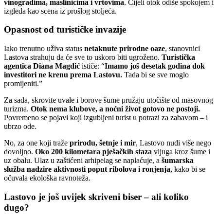
vinogradima, maslinicima i vrtovima
. Cijeli otok odiše spokojem i
izgleda kao scena iz prošlog stoljeća.
Opasnost od turističke invazije
Iako trenutno uživa status
netaknute prirodne oaze
, stanovnici
Lastova strahuju da će sve to uskoro biti ugroženo.
Turistička
agentica Diana Magdić
ističe: “
Imamo još desetak godina dok
investitori ne krenu prema Lastovu.
Tada bi se sve moglo
promijeniti.”
Za sada, skrovite uvale i borove šume pružaju utočište od masovnog
turizma.
Otok nema klubove, a noćni život gotovo ne postoji.
Povremeno se pojavi koji izgubljeni turist u potrazi za zabavom – i
ubrzo ode.
No, za one koji traže
prirodu, šetnje i mir
, Lastovo nudi više nego
dovoljno.
Oko 200 kilometara pješačkih staza
vijuga kroz šume i
uz obalu. Ulaz u zaštićeni arhipelag se naplaćuje, a
šumarska
služba nadzire aktivnosti poput ribolova i ronjenja
, kako bi se
očuvala ekološka ravnoteža.
Lastovo je još uvijek skriveni biser – ali koliko
dugo?