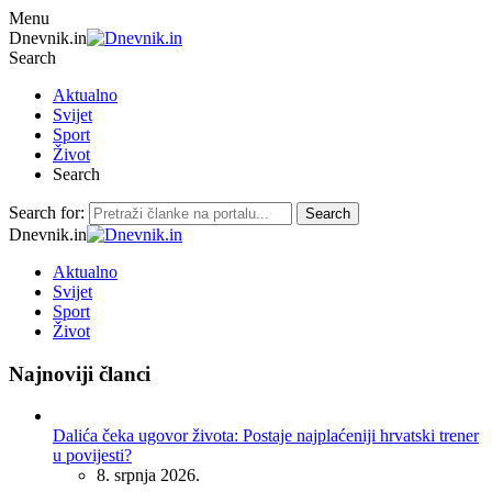
Menu
Dnevnik.in
Search
Aktualno
Svijet
Sport
Život
Search
Search for:
Search
Dnevnik.in
Aktualno
Svijet
Sport
Život
Najnoviji članci
Dalića čeka ugovor života: Postaje najplaćeniji hrvatski trener
u povijesti?
8. srpnja 2026.