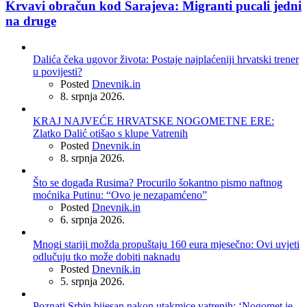
Krvavi obračun kod Sarajeva: Migranti pucali jedni
na druge
Dalića čeka ugovor života: Postaje najplaćeniji hrvatski trener
u povijesti?
Posted
Dnevnik.in
8. srpnja 2026.
KRAJ NAJVEĆE HRVATSKE NOGOMETNE ERE:
Zlatko Dalić otišao s klupe Vatrenih
Posted
Dnevnik.in
8. srpnja 2026.
Što se događa Rusima? Procurilo šokantno pismo naftnog
moćnika Putinu: “Ovo je nezapamćeno”
Posted
Dnevnik.in
6. srpnja 2026.
Mnogi stariji možda propuštaju 160 eura mjesečno: Ovi uvjeti
odlučuju tko može dobiti naknadu
Posted
Dnevnik.in
5. srpnja 2026.
Poznati Srbin bijesan nakon utakmice vatrenih: ‘Nogomet je