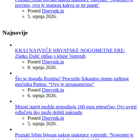
pocrnio, ovo je sramota kakva se ne pamti’
Posted
Dnevnik.in
5. srpnja 2026.
Najnovije
KRAJ NAJVEĆE HRVATSKE NOGOMETNE ERE:
Zlatko Dalić otišao s klupe Vatrenih
Posted
Dnevnik.in
8. srpnja 2026.
Što se događa Rusima? Procurilo šokantno pismo naftnog
moćnika Putinu: “Ovo je nezapamćeno”
Posted
Dnevnik.in
6. srpnja 2026.
Mnogi stariji možda propuštaju 160 eura mjesečno: Ovi uvjeti
odlučuju tko može dobiti naknadu
Posted
Dnevnik.in
5. srpnja 2026.
Poznati Srbin bijesan nakon utakmice vatrenih: ‘Nogomet je