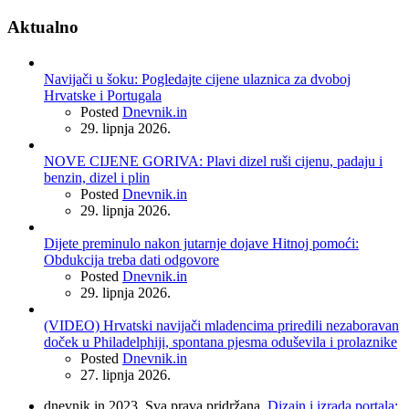
Aktualno
Navijači u šoku: Pogledajte cijene ulaznica za dvoboj
Hrvatske i Portugala
Posted
Dnevnik.in
29. lipnja 2026.
NOVE CIJENE GORIVA: Plavi dizel ruši cijenu, padaju i
benzin, dizel i plin
Posted
Dnevnik.in
29. lipnja 2026.
Dijete preminulo nakon jutarnje dojave Hitnoj pomoći:
Obdukcija treba dati odgovore
Posted
Dnevnik.in
29. lipnja 2026.
(VIDEO) Hrvatski navijači mladencima priredili nezaboravan
doček u Philadelphiji, spontana pjesma oduševila i prolaznike
Posted
Dnevnik.in
27. lipnja 2026.
dnevnik.in 2023. Sva prava pridržana.
Dizajn i izrada portala: