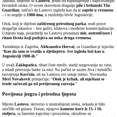
Jadrana, smjestio se
Lastovo
, jedan od najudaljenijih i najočuvanijih
hrvatskih otoka. O ovom skrovitom dragulju
piše i britanski The
Guardian
, ističući da Lastovo izgleda kao da je
zapelo u vremenu
– i to negdje u
1980-ima
, u razdoblju bivše Jugoslavije.
Otok, koji je dijelom
zaštićenog prirodnog parka
, nudi posve
drugačije iskustvo – bez gužvi, klubova i moderne komercijalizacije.
Umjesto toga, posjetitelji na Lastovu pronalaze
mir, autentičnost i
ritam života koji podsjeća na neka druga vremena
.
Turistkinja iz Zagreba,
Aleksandra Horvat
, za Guardian je izjavila:
“
Kao da sam se vratila u djetinjstvo. Sve izgleda baš kao u
Jugoslaviji 1980-ih
.”
U uvali
Zaklopatica
, ribari čiste mreže, stariji razgovaraju uz vino,
a mlađi privezuju barke za mol. Na pučini se nazire živa i turistički
razvijenija
Korčula
, ali na Lastovu sve ostaje mirno. Novinarka
Meri Novaković
primjećuje: “
Otok je krhak, ali mještani se
trude sačuvati ga od pretjeranog razvoja.
“
Povijesna jezgra i prirodna ljepota
Mjesto
Lastovo
, skriveno u unutrašnjosti otoka, nekada je bilo
utočište od gusara. Danas, njegove
kamene kuće iz 15. i 16.
stoljeća
, sa šarenim kapcima i prozorima, okružene su