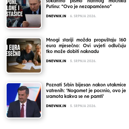
šokantno pismo naftnog moćnika
Putinu: “Ovo je nezapamćeno”
POSTED
DNEVNIK.IN
6. SRPNJA 2026.
Mnogi stariji možda propuštaju 160
eura mjesečno: Ovi uvjeti odlučuju
tko može dobiti naknadu
POSTED
DNEVNIK.IN
5. SRPNJA 2026.
Poznati Srbin bijesan nakon utakmice
vatrenih: ‘Nogomet je pocrnio, ovo je
sramota kakva se ne pamti’
POSTED
DNEVNIK.IN
5. SRPNJA 2026.