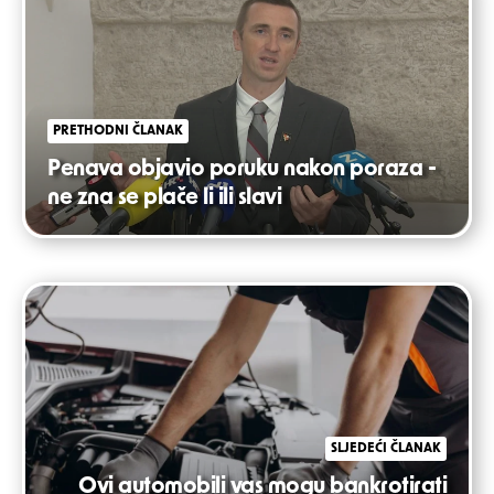
navigation
PRETHODNI ČLANAK
Penava objavio poruku nakon poraza -
ne zna se plače li ili slavi
SLJEDEĆI ČLANAK
Ovi automobili vas mogu bankrotirati