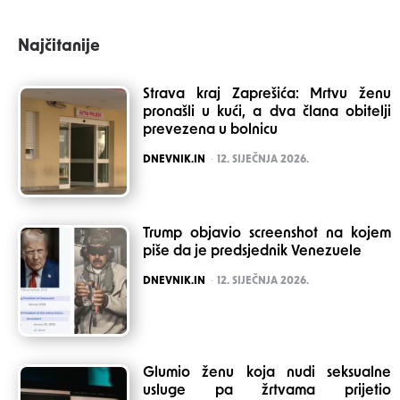
Najčitanije
Strava kraj Zaprešića: Mrtvu ženu
pronašli u kući, a dva člana obitelji
prevezena u bolnicu
POSTED
DNEVNIK.IN
12. SIJEČNJA 2026.
Trump objavio screenshot na kojem
piše da je predsjednik Venezuele
POSTED
DNEVNIK.IN
12. SIJEČNJA 2026.
Glumio ženu koja nudi seksualne
usluge pa žrtvama prijetio