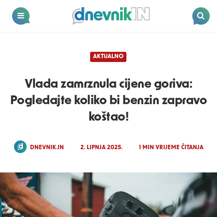
Dnevnik.in
Menu
Search
AKTUALNO
Vlada zamrznula cijene goriva:
Pogledajte koliko bi benzin zapravo
koštao!
POSTED
DNEVNIK.IN
2. LIPNJA 2025.
1
MIN VRIJEME ČITANJA
BY