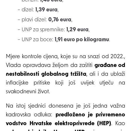
– benzin:
1,43 eura
,
– dizel:
1,39 eura
,
– plavi dizel:
0,76 eura
,
– UNP za spremnike:
1,29 eura
,
– UNP za boce:
1,91 euro po kilogramu
.
Mjere kontrole cijena, koje su na snazi od 2022.,
Vlada opravdava željom da zaštiti
građane od
nestabilnosti globalnog tržišta
, ali i da ublaži
inflacijske pritiske koji još uvijek utječu na
svakodnevni život.
Na istoj sjednici donesena je još jedna važna
kadrovska odluka:
predloženo je privremeno
vodstvo Hrvatske elektroprivrede (HEP)
. Kao