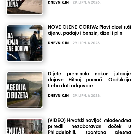
POSTED
DNEVNIK.IN
29. LIPNJA 2026.
NOVE CIJENE GORIVA: Plavi dizel ruši
cijenu, padaju i benzin, dizel i plin
POSTED
DNEVNIK.IN
29. LIPNJA 2026.
Dijete preminulo nakon jutarnje
dojave Hitnoj pomoći: Obdukcija
treba dati odgovore
POSTED
DNEVNIK.IN
29. LIPNJA 2026.
(VIDEO) Hrvatski navijači mladencima
priredili nezaboravan doček u
Philadelphiji, spontana pjesma