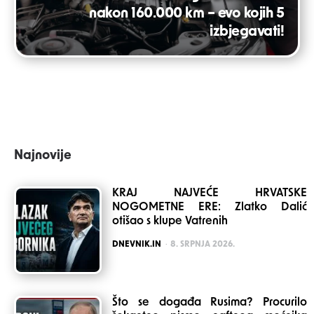
nakon 160.000 km – evo kojih 5
izbjegavati!
Najnovije
KRAJ NAJVEĆE HRVATSKE
NOGOMETNE ERE: Zlatko Dalić
otišao s klupe Vatrenih
POSTED
DNEVNIK.IN
8. SRPNJA 2026.
Što se događa Rusima? Procurilo