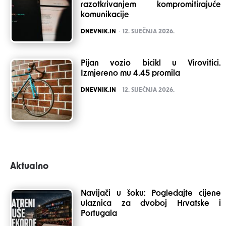
razotkrivanjem kompromitirajuće
komunikacije
POSTED
DNEVNIK.IN
12. SIJEČNJA 2026.
Pijan vozio bicikl u Virovitici.
Izmjereno mu 4.45 promila
POSTED
DNEVNIK.IN
12. SIJEČNJA 2026.
Aktualno
Navijači u šoku: Pogledajte cijene
ulaznica za dvoboj Hrvatske i
Portugala