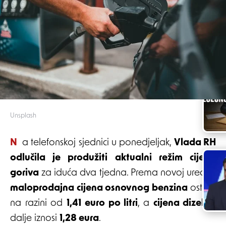
Unsplash
Na telefonskoj sjednici u ponedjeljak,
Vlada RH
odlučila je produžiti aktualni režim cijena
goriva
za iduća dva tjedna. Prema novoj uredbi,
maloprodajna cijena osnovnog benzina
ostaje
na razini od
1,41 euro po litri
, a
cijena dizela
i
dalje iznosi
1,28 eura
.