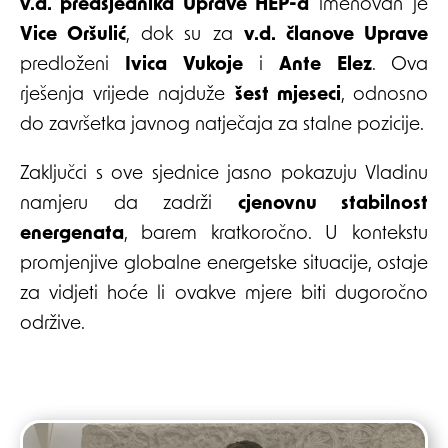
v.d. predsjednika Uprave HEP-a
imenovan je
Vice Oršulić
, dok su za
v.d. članove Uprave
predloženi
Ivica Vukoje
i
Ante Elez
. Ova
rješenja vrijede najduže
šest mjeseci
, odnosno
do završetka javnog natječaja za stalne pozicije.
Zaključci s ove sjednice jasno pokazuju Vladinu
namjeru da zadrži
cjenovnu stabilnost
energenata
, barem kratkoročno. U kontekstu
promjenjive globalne energetske situacije, ostaje
za vidjeti hoće li ovakve mjere biti dugoročno
održive.
Post