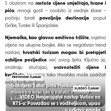
S obzirom na
rastuće cijene smještaja, hrane i
pića
, mnogi gosti – osobito iz srednje klase –
počinju birati
povoljnije destinacije
poput
Grčke, Turske ili Španjolske.
Njemačka, kao glavno emitivno tržište
, osjetno
utječe na ukupne brojke. Ako se negativan trend
nastavi,
hrvatski turizam mogao bi pretrpjeti
ozbiljne posljedice
već ovog ljeta. Ključno je,
smatraju stručnjaci,
uravnotežiti cijene i
kvalitetu
, jer samo tako Hrvatska može zadržati
PRETHODNI ČLANAK
svoju konkurentnost.
Gabrijela Žalac prva Plenkovićeva
SLJEDEĆI ČLANAK
ministrica koja ide u zatvor: Priznala
VIDEO Nevjerojatni nastup Vućića na
krivnju u aferi Software
RTS-u: Posvađao se s voditeljicom, upao
Post
u odjavu emisije