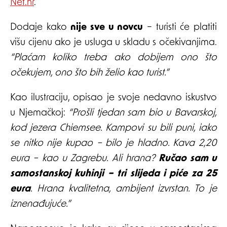
Net.hr
.
Dodaje kako
nije sve u novcu
– turisti će platiti
višu cijenu ako je usluga u skladu s očekivanjima.
“Plaćam koliko treba ako dobijem ono što
očekujem, ono što bih želio kao turist.”
Kao ilustraciju, opisao je svoje nedavno iskustvo
u Njemačkoj:
“Prošli tjedan sam bio u Bavarskoj,
kod jezera Chiemsee. Kampovi su bili puni, iako
se nitko nije kupao – bilo je hladno. Kava 2,20
eura – kao u Zagrebu. Ali hrana?
Ručao sam u
samostanskoj kuhinji – tri slijeda i piće za 25
eura
. Hrana kvalitetna, ambijent izvrstan. To je
iznenađujuće.”