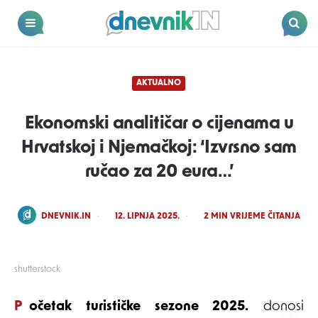
Dnevnik.in
Menu
Search
AKTUALNO
Ekonomski analitičar o cijenama u
Hrvatskoj i Njemačkoj: ‘Izvrsno sam
ručao za 20 eura…’
POSTED
DNEVNIK.IN
12. LIPNJA 2025.
2
MIN VRIJEME ČITANJA
BY
shutterstock
Početak turističke sezone 2025.
donosi