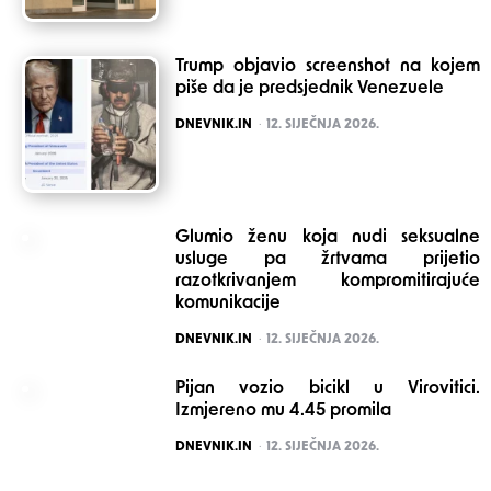
Trump objavio screenshot na kojem
piše da je predsjednik Venezuele
POSTED
DNEVNIK.IN
12. SIJEČNJA 2026.
Glumio ženu koja nudi seksualne
usluge pa žrtvama prijetio
razotkrivanjem kompromitirajuće
komunikacije
POSTED
DNEVNIK.IN
12. SIJEČNJA 2026.
Pijan vozio bicikl u Virovitici.
Izmjereno mu 4.45 promila
POSTED
DNEVNIK.IN
12. SIJEČNJA 2026.