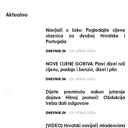
Aktualno
Navijači u šoku: Pogledajte cijene
ulaznica za dvoboj Hrvatske i
Portugala
POSTED
DNEVNIK.IN
29. LIPNJA 2026.
NOVE CIJENE GORIVA: Plavi dizel ruši
cijenu, padaju i benzin, dizel i plin
POSTED
DNEVNIK.IN
29. LIPNJA 2026.
Dijete preminulo nakon jutarnje
dojave Hitnoj pomoći: Obdukcija
treba dati odgovore
POSTED
DNEVNIK.IN
29. LIPNJA 2026.
(VIDEO) Hrvatski navijači mladencima