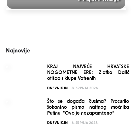
navigation
Najnovije
KRAJ NAJVEĆE HRVATSKE
NOGOMETNE ERE: Zlatko Dalić
otišao s klupe Vatrenih
POSTED
DNEVNIK.IN
8. SRPNJA 2026.
Što se događa Rusima? Procurilo
šokantno pismo naftnog moćnika
Putinu: “Ovo je nezapamćeno”
POSTED
DNEVNIK.IN
6. SRPNJA 2026.