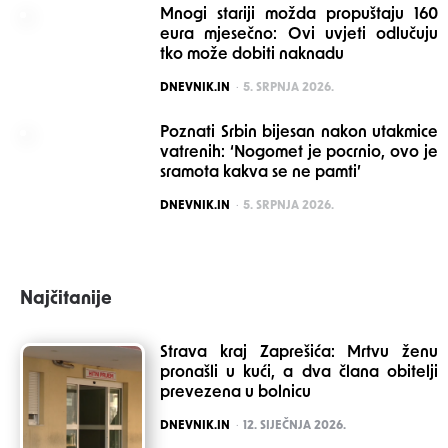
Mnogi stariji možda propuštaju 160
eura mjesečno: Ovi uvjeti odlučuju
tko može dobiti naknadu
POSTED
DNEVNIK.IN
5. SRPNJA 2026.
Poznati Srbin bijesan nakon utakmice
vatrenih: ‘Nogomet je pocrnio, ovo je
sramota kakva se ne pamti’
POSTED
DNEVNIK.IN
5. SRPNJA 2026.
Najčitanije
Strava kraj Zaprešića: Mrtvu ženu
pronašli u kući, a dva člana obitelji
prevezena u bolnicu
POSTED
DNEVNIK.IN
12. SIJEČNJA 2026.