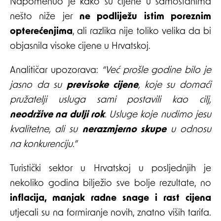
Napomenuo je kako su cijene u samostanima
nešto niže jer
ne podliježu istim poreznim
opterećenjima
, ali razlika nije toliko velika da bi
objasnila visoke cijene u Hrvatskoj.
Analitičar upozorava:
“Već prošle godine bilo je
jasno da su
previsoke cijene
, koje su domaći
pružatelji usluga sami postavili kao cilj,
neodržive na dulji rok
. Usluge koje nudimo jesu
kvalitetne, ali su
nerazmjerno skupe
u odnosu
na konkurenciju.”
Turistički sektor u Hrvatskoj u posljednjih je
nekoliko godina bilježio sve bolje rezultate, no
inflacija, manjak radne snage i rast cijena
utjecali su na formiranje novih, znatno viših tarifa.