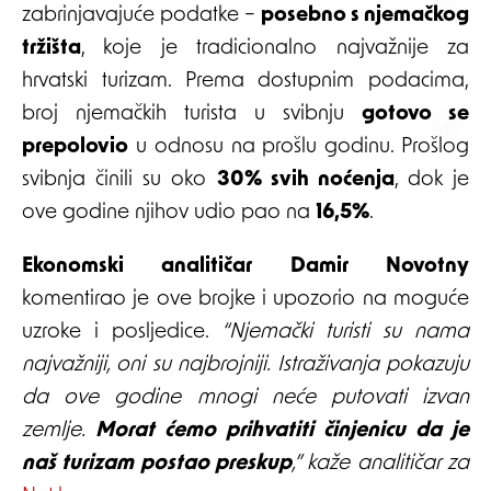
zabrinjavajuće podatke –
posebno s njemačkog
tržišta
, koje je tradicionalno najvažnije za
hrvatski turizam. Prema dostupnim podacima,
broj njemačkih turista u svibnju
gotovo se
prepolovio
u odnosu na prošlu godinu. Prošlog
svibnja činili su oko
30% svih noćenja
, dok je
ove godine njihov udio pao na
16,5%
.
Ekonomski analitičar Damir Novotny
komentirao je ove brojke i upozorio na moguće
uzroke i posljedice.
“Njemački turisti su nama
najvažniji, oni su najbrojniji. Istraživanja pokazuju
da ove godine mnogi neće putovati izvan
zemlje.
Morat ćemo prihvatiti činjenicu da je
naš turizam postao preskup
,” kaže analitičar za