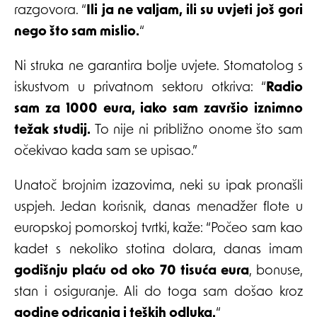
razgovora. “
Ili ja ne valjam, ili su uvjeti još gori
nego što sam mislio.
“
Ni struka ne garantira bolje uvjete. Stomatolog s
iskustvom u privatnom sektoru otkriva: “
Radio
sam za 1000 eura, iako sam završio iznimno
težak studij.
To nije ni približno onome što sam
očekivao kada sam se upisao.”
Unatoč brojnim izazovima, neki su ipak pronašli
uspjeh. Jedan korisnik, danas menadžer flote u
europskoj pomorskoj tvrtki, kaže: “Počeo sam kao
kadet s nekoliko stotina dolara, danas imam
godišnju plaću od oko 70 tisuća eura
, bonuse,
stan i osiguranje. Ali do toga sam došao kroz
godine odricanja i teških odluka.
“