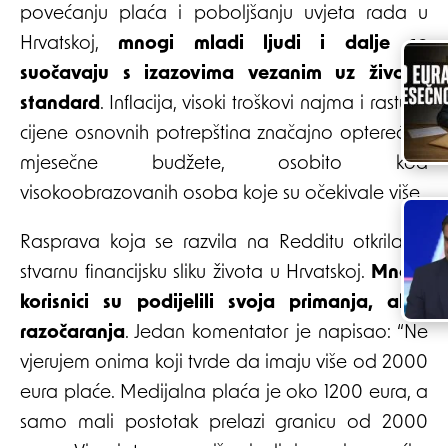
povećanju plaća i poboljšanju uvjeta rada u
Hrvatskoj,
mnogi mladi ljudi i dalje se
suočavaju s izazovima vezanim uz životni
standard
. Inflacija, visoki troškovi najma i rastuće
cijene osnovnih potrepština značajno opterećuju
mjesečne budžete, osobito kod
visokoobrazovanih osoba koje su očekivale više.
Rasprava koja se razvila na Redditu otkrila je
stvarnu financijsku sliku života u Hrvatskoj.
Mnogi
korisnici su podijelili svoja primanja, ali i
razočaranja
. Jedan komentator je napisao: “Ne
vjerujem onima koji tvrde da imaju više od 2000
eura plaće. Medijalna plaća je oko 1200 eura, a
samo mali postotak prelazi granicu od 2000