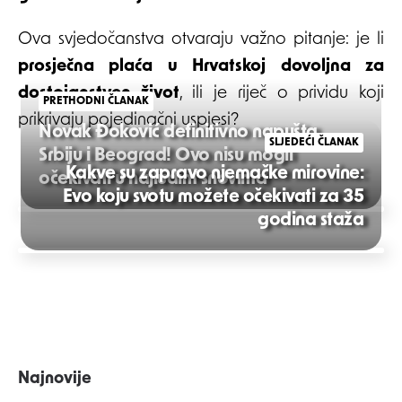
Ova svjedočanstva otvaraju važno pitanje: je li
prosječna plaća u Hrvatskoj dovoljna za
dostojanstven život
, ili je riječ o prividu koji
PRETHODNI ČLANAK
prikrivaju pojedinačni uspjesi?
Novak Đoković definitivno napušta
SLJEDEĆI ČLANAK
Srbiju i Beograd! Ovo nisu mogli
Kakve su zapravo njemačke mirovine:
očekivati u najluđim snovima
Evo koju svotu možete očekivati za 35
Post
godina staža
navigation
Najnovije