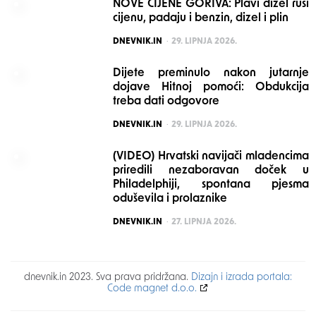
NOVE CIJENE GORIVA: Plavi dizel ruši
cijenu, padaju i benzin, dizel i plin
POSTED
DNEVNIK.IN
29. LIPNJA 2026.
Dijete preminulo nakon jutarnje
dojave Hitnoj pomoći: Obdukcija
treba dati odgovore
POSTED
DNEVNIK.IN
29. LIPNJA 2026.
(VIDEO) Hrvatski navijači mladencima
priredili nezaboravan doček u
Philadelphiji, spontana pjesma
oduševila i prolaznike
POSTED
DNEVNIK.IN
27. LIPNJA 2026.
dnevnik.in 2023. Sva prava pridržana.
Dizajn i izrada portala:
Code magnet d.o.o.