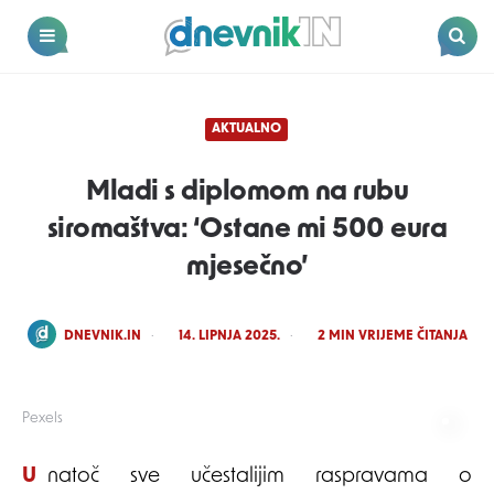
Dnevnik.in
Menu
Search
AKTUALNO
Mladi s diplomom na rubu
siromaštva: ‘Ostane mi 500 eura
mjesečno’
POSTED
DNEVNIK.IN
14. LIPNJA 2025.
2
MIN VRIJEME ČITANJA
BY
Pexels
Unatoč sve učestalijim raspravama o