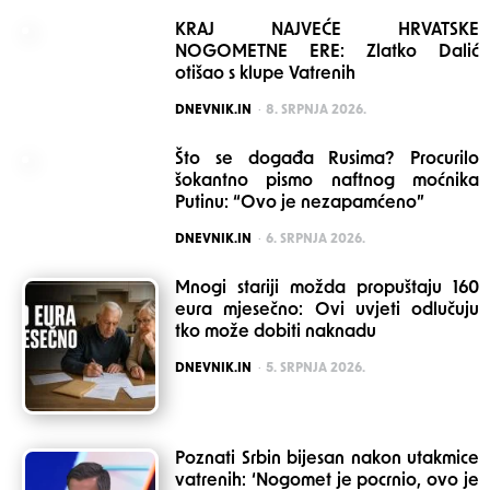
KRAJ NAJVEĆE HRVATSKE
NOGOMETNE ERE: Zlatko Dalić
otišao s klupe Vatrenih
POSTED
DNEVNIK.IN
8. SRPNJA 2026.
Što se događa Rusima? Procurilo
šokantno pismo naftnog moćnika
Putinu: “Ovo je nezapamćeno”
POSTED
DNEVNIK.IN
6. SRPNJA 2026.
Mnogi stariji možda propuštaju 160
eura mjesečno: Ovi uvjeti odlučuju
tko može dobiti naknadu
POSTED
DNEVNIK.IN
5. SRPNJA 2026.
Poznati Srbin bijesan nakon utakmice
vatrenih: ‘Nogomet je pocrnio, ovo je