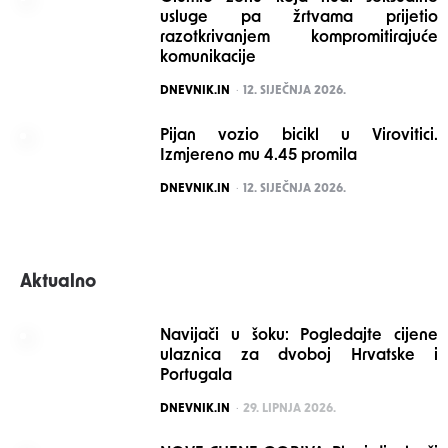
usluge pa žrtvama prijetio
razotkrivanjem kompromitirajuće
komunikacije
POSTED
DNEVNIK.IN
12. SIJEČNJA 2026.
Pijan vozio bicikl u Virovitici.
Izmjereno mu 4.45 promila
POSTED
DNEVNIK.IN
12. SIJEČNJA 2026.
Aktualno
Navijači u šoku: Pogledajte cijene
ulaznica za dvoboj Hrvatske i
Portugala
POSTED
DNEVNIK.IN
29. LIPNJA 2026.