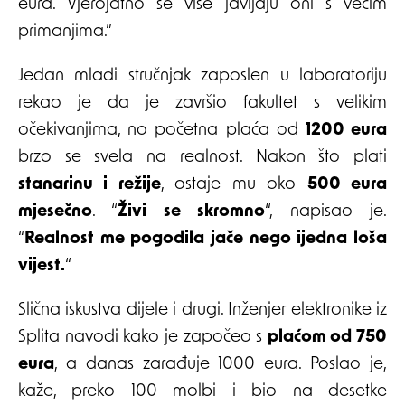
eura. Vjerojatno se više javljaju oni s većim
primanjima.”
Jedan mladi stručnjak zaposlen u laboratoriju
rekao je da je završio fakultet s velikim
očekivanjima, no početna plaća od
1200 eura
brzo se svela na realnost. Nakon što plati
stanarinu i režije
, ostaje mu oko
500 eura
mjesečno
. “
Živi se skromno
“, napisao je.
“
Realnost me pogodila jače nego ijedna loša
vijest.
“
Slična iskustva dijele i drugi. Inženjer elektronike iz
Splita navodi kako je započeo s
plaćom od 750
eura
, a danas zarađuje 1000 eura. Poslao je,
kaže, preko 100 molbi i bio na desetke