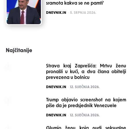
sramota kakva se ne pamti’
POSTED
DNEVNIK.IN
5. SRPNJA 2026.
Najčitanije
Strava kraj Zaprešića: Mrtvu ženu
pronašli u kući, a dva člana obitelji
prevezena u bolnicu
POSTED
DNEVNIK.IN
12. SIJEČNJA 2026.
Trump objavio screenshot na kojem
piše da je predsjednik Venezuele
POSTED
DNEVNIK.IN
12. SIJEČNJA 2026.
Glumio ženu koja nudi seksualne