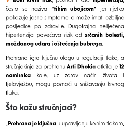
Visoki krvni tlak
, poznat i kao
hipertenzija
,
često se naziva
“tihim ubojicom”
jer rijetko
pokazuje jasne simptome, a može imati ozbiljne
posljedice po zdravlje. Dugotrajna neliječena
hipertenzija povećava rizik od
srčanih bolesti,
moždanog udara i oštećenja bubrega
.
Prehrana igra ključnu ulogu u regulaciji tlaka, a
stručnjakinja za prehranu
Arti Dhokia
otkrila je
12
namirnica
koje, uz zdrav način života i
tjelovježbu, mogu pomoći u snižavanju krvnog
tlaka.
Što kažu stručnjaci?
„
Prehrana je ključna
u upravljanju krvnim tlakom,