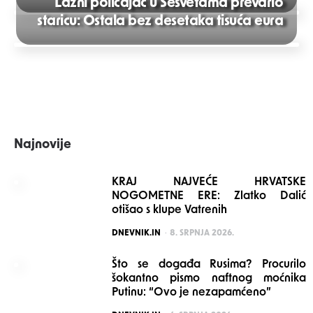
Lažni policajac u Sesvetama prevario
Post
staricu: Ostala bez desetaka tisuća eura
navigation
Najnovije
KRAJ NAJVEĆE HRVATSKE
NOGOMETNE ERE: Zlatko Dalić
otišao s klupe Vatrenih
POSTED
DNEVNIK.IN
8. SRPNJA 2026.
Što se događa Rusima? Procurilo
šokantno pismo naftnog moćnika
Putinu: “Ovo je nezapamćeno”