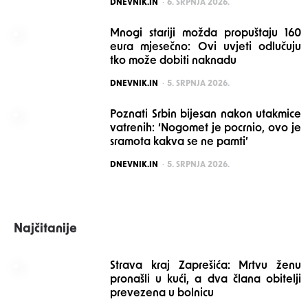
POSTED
DNEVNIK.IN
6. SRPNJA 2026.
Mnogi stariji možda propuštaju 160
eura mjesečno: Ovi uvjeti odlučuju
tko može dobiti naknadu
POSTED
DNEVNIK.IN
5. SRPNJA 2026.
Poznati Srbin bijesan nakon utakmice
vatrenih: ‘Nogomet je pocrnio, ovo je
sramota kakva se ne pamti’
POSTED
DNEVNIK.IN
5. SRPNJA 2026.
Najčitanije
Strava kraj Zaprešića: Mrtvu ženu
pronašli u kući, a dva člana obitelji
prevezena u bolnicu