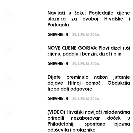
Navijači u šoku: Pogledajte cijene
ulaznica za dvoboj Hrvatske i
Portugala
POSTED
DNEVNIK.IN
29. LIPNJA 2026.
NOVE CIJENE GORIVA: Plavi dizel ruši
cijenu, padaju i benzin, dizel i plin
POSTED
DNEVNIK.IN
29. LIPNJA 2026.
Dijete preminulo nakon jutarnje
dojave Hitnoj pomoći: Obdukcija
treba dati odgovore
POSTED
DNEVNIK.IN
29. LIPNJA 2026.
(VIDEO) Hrvatski navijači mladencima
priredili nezaboravan doček u
Philadelphiji, spontana pjesma
oduševila i prolaznike