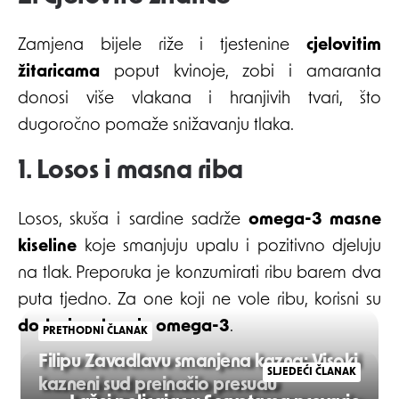
Zamjena bijele riže i tjestenine
cjelovitim
žitaricama
poput kvinoje, zobi i amaranta
donosi više vlakana i hranjivih tvari, što
dugoročno pomaže snižavanju tlaka.
1. Losos i masna riba
Losos, skuša i sardine sadrže
omega-3 masne
kiseline
koje smanjuju upalu i pozitivno djeluju
na tlak. Preporuka je konzumirati ribu barem dva
puta tjedno. Za one koji ne vole ribu, korisni su
dodaci prehrani s omega-3
.
PRETHODNI ČLANAK
Filipu Zavadlavu smanjena kazna: Visoki
SLJEDEĆI ČLANAK
kazneni sud preinačio presudu