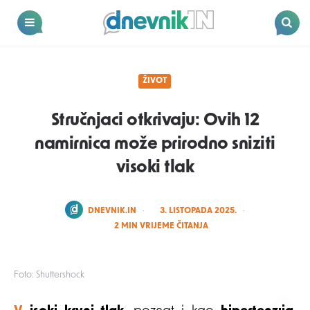
Dnevnik.in
Menu
Search
ŽIVOT
Stručnjaci otkrivaju: Ovih 12
namirnica može prirodno sniziti
visoki tlak
POSTED
DNEVNIK.IN
3. LISTOPADA 2025.
BY
2
MIN VRIJEME ČITANJA
Foto: Shuttershock