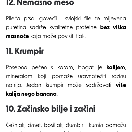
12. Nemasno meso
Pileća prsa, goveđi i svinjski file te mljevena
puretina sadrže kvalitetne proteine
bez viška
masnoće
koja može povisiti tlak.
11. Krumpir
Posebno pečen s korom, bogat je
kalijem
,
mineralom koji pomaže uravnotežiti razinu
natrija. Jedan krumpir može sadržavati
više
kalija nego banana
.
10. Začinsko bilje i začini
Češnjak, cimet, bosiljak, đumbir i kumin pomažu