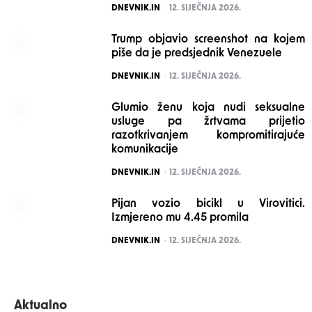
POSTED
DNEVNIK.IN
12. SIJEČNJA 2026.
Trump objavio screenshot na kojem
piše da je predsjednik Venezuele
POSTED
DNEVNIK.IN
12. SIJEČNJA 2026.
Glumio ženu koja nudi seksualne
usluge pa žrtvama prijetio
razotkrivanjem kompromitirajuće
komunikacije
POSTED
DNEVNIK.IN
12. SIJEČNJA 2026.
Pijan vozio bicikl u Virovitici.
Izmjereno mu 4.45 promila
POSTED
DNEVNIK.IN
12. SIJEČNJA 2026.
Aktualno