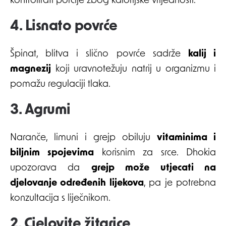
kontrolirati porcije zbog kalorijske vrijednosti.
4. Lisnato povrće
Špinat, blitva i slično povrće sadrže
kalij i
magnezij
koji uravnotežuju natrij u organizmu i
pomažu regulaciji tlaka.
3. Agrumi
Naranče, limuni i grejp obiluju
vitaminima i
biljnim spojevima
korisnim za srce. Dhokia
upozorava da
grejp može utjecati na
djelovanje određenih lijekova
, pa je potrebna
konzultacija s liječnikom.
2. Cjelovite žitarice