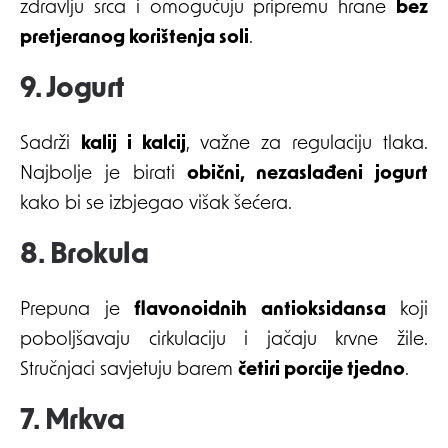
zdravlju srca i omogućuju pripremu hrane
bez
pretjeranog korištenja soli
.
9. Jogurt
Sadrži
kalij i kalcij
, važne za regulaciju tlaka.
Najbolje je birati
obični, nezaslađeni jogurt
kako bi se izbjegao višak šećera.
8. Brokula
Prepuna je
flavonoidnih antioksidansa
koji
poboljšavaju cirkulaciju i jačaju krvne žile.
Stručnjaci savjetuju barem
četiri porcije tjedno
.
7. Mrkva