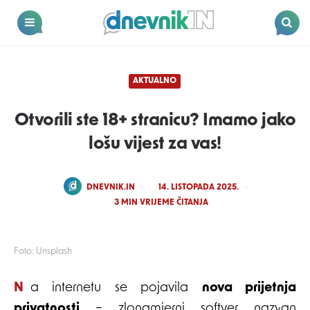
Dnevnik.in
Menu
Search
AKTUALNO
Otvorili ste 18+ stranicu? Imamo jako
lošu vijest za vas!
POSTED
DNEVNIK.IN
14. LISTOPADA 2025.
BY
3
MIN VRIJEME ČITANJA
Foto: Unsplash
Na internetu se pojavila
nova prijetnja
privatnosti
– zlonamjerni softver nazvan