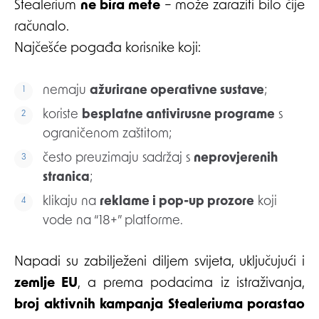
Stealerium
ne bira mete
– može zaraziti bilo čije
računalo.
Najčešće pogađa korisnike koji:
nemaju
ažurirane operativne sustave
;
koriste
besplatne antivirusne programe
s
ograničenom zaštitom;
često preuzimaju sadržaj s
neprovjerenih
stranica
;
klikaju na
reklame i pop-up prozore
koji
vode na “18+” platforme.
Napadi su zabilježeni diljem svijeta, uključujući i
zemlje EU
, a prema podacima iz istraživanja,
broj aktivnih kampanja Stealeriuma porastao