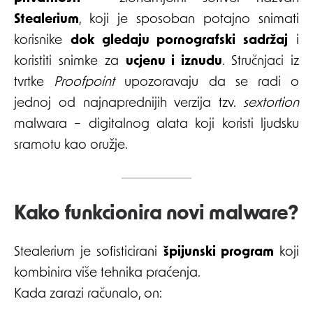
Stealerium
, koji je sposoban potajno snimati
korisnike
dok gledaju pornografski sadržaj
i
koristiti snimke za
ucjenu i iznudu
. Stručnjaci iz
tvrtke
Proofpoint
upozoravaju da se radi o
jednoj od najnaprednijih verzija tzv.
sextortion
malwara – digitalnog alata koji koristi ljudsku
sramotu kao oružje.
Kako funkcionira novi malware?
Stealerium je sofisticirani
špijunski program
koji
kombinira više tehnika praćenja.
Kada zarazi računalo, on: