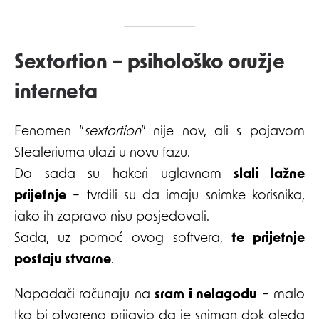
Sextortion – psihološko oružje
interneta
Fenomen “
sextortion
” nije nov, ali s pojavom
Stealeriuma ulazi u novu fazu.
Do sada su hakeri uglavnom
slali lažne
prijetnje
– tvrdili su da imaju snimke korisnika,
iako ih zapravo nisu posjedovali.
Sada, uz pomoć ovog softvera,
te prijetnje
postaju stvarne
.
Napadači računaju na
sram i nelagodu
– malo
tko bi otvoreno prijavio da je sniman dok gleda