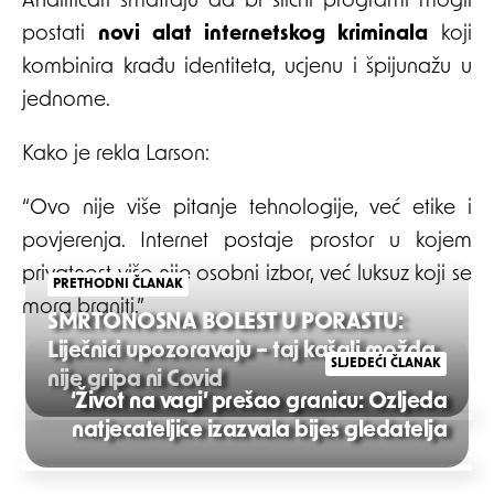
Analitičari smatraju da bi slični programi mogli
postati
novi alat internetskog kriminala
koji
kombinira krađu identiteta, ucjenu i špijunažu u
jednome.
Kako je rekla Larson:
“Ovo nije više pitanje tehnologije, već etike i
povjerenja. Internet postaje prostor u kojem
privatnost više nije osobni izbor, već luksuz koji se
PRETHODNI ČLANAK
mora braniti.”
SMRTONOSNA BOLEST U PORASTU:
Liječnici upozoravaju – taj kašalj možda
SLJEDEĆI ČLANAK
nije gripa ni Covid
‘Život na vagi’ prešao granicu: Ozljeda
Post
natjecateljice izazvala bijes gledatelja
navigation