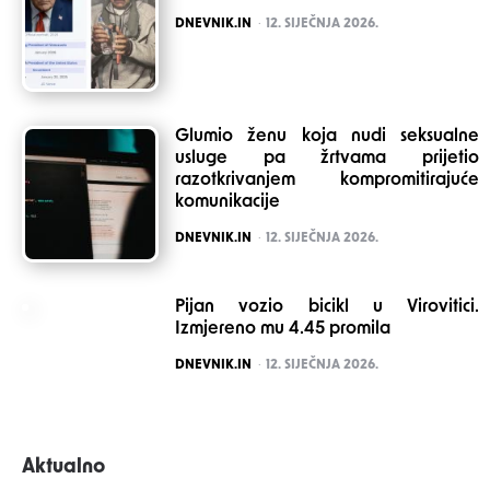
POSTED
DNEVNIK.IN
12. SIJEČNJA 2026.
Glumio ženu koja nudi seksualne
usluge pa žrtvama prijetio
razotkrivanjem kompromitirajuće
komunikacije
POSTED
DNEVNIK.IN
12. SIJEČNJA 2026.
Pijan vozio bicikl u Virovitici.
Izmjereno mu 4.45 promila
POSTED
DNEVNIK.IN
12. SIJEČNJA 2026.
Aktualno