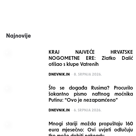
Najnovije
KRAJ NAJVEĆE HRVATSKE
NOGOMETNE ERE: Zlatko Dalić
otišao s klupe Vatrenih
POSTED
DNEVNIK.IN
8. SRPNJA 2026.
Što se događa Rusima? Procurilo
šokantno pismo naftnog moćnika
Putinu: “Ovo je nezapamćeno”
POSTED
DNEVNIK.IN
6. SRPNJA 2026.
Mnogi stariji možda propuštaju 160
eura mjesečno: Ovi uvjeti odlučuju