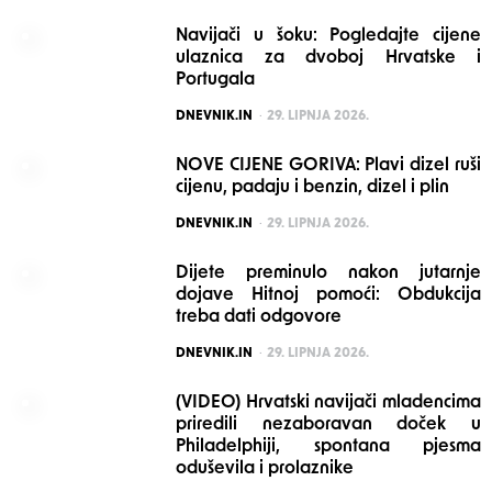
Navijači u šoku: Pogledajte cijene
ulaznica za dvoboj Hrvatske i
Portugala
POSTED
DNEVNIK.IN
29. LIPNJA 2026.
NOVE CIJENE GORIVA: Plavi dizel ruši
cijenu, padaju i benzin, dizel i plin
POSTED
DNEVNIK.IN
29. LIPNJA 2026.
Dijete preminulo nakon jutarnje
dojave Hitnoj pomoći: Obdukcija
treba dati odgovore
POSTED
DNEVNIK.IN
29. LIPNJA 2026.
(VIDEO) Hrvatski navijači mladencima
priredili nezaboravan doček u
Philadelphiji, spontana pjesma
oduševila i prolaznike