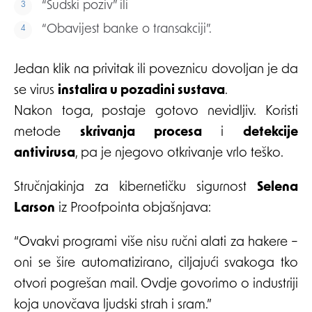
“Sudski poziv” ili
“Obavijest banke o transakciji”.
Jedan klik na privitak ili poveznicu dovoljan je da
se virus
instalira u pozadini sustava
.
Nakon toga, postaje gotovo nevidljiv. Koristi
metode
skrivanja procesa
i
detekcije
antivirusa
, pa je njegovo otkrivanje vrlo teško.
Stručnjakinja za kibernetičku sigurnost
Selena
Larson
iz Proofpointa objašnjava:
“Ovakvi programi više nisu ručni alati za hakere –
oni se šire automatizirano, ciljajući svakoga tko
otvori pogrešan mail. Ovdje govorimo o industriji
koja unovčava ljudski strah i sram.”