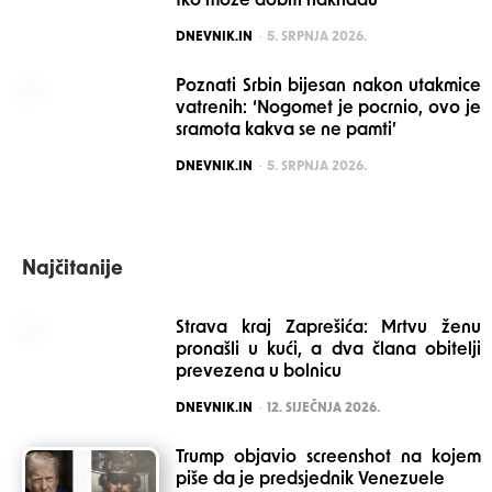
tko može dobiti naknadu
POSTED
DNEVNIK.IN
5. SRPNJA 2026.
Poznati Srbin bijesan nakon utakmice
vatrenih: ‘Nogomet je pocrnio, ovo je
sramota kakva se ne pamti’
POSTED
DNEVNIK.IN
5. SRPNJA 2026.
Najčitanije
Strava kraj Zaprešića: Mrtvu ženu
pronašli u kući, a dva člana obitelji
prevezena u bolnicu
POSTED
DNEVNIK.IN
12. SIJEČNJA 2026.
Trump objavio screenshot na kojem
piše da je predsjednik Venezuele