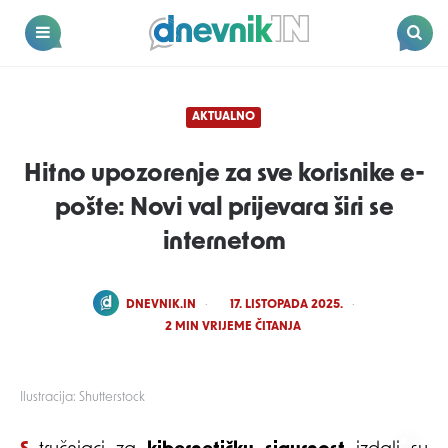
Dnevnik.in
Menu
Search
AKTUALNO
Hitno upozorenje za sve korisnike e-
pošte: Novi val prijevara širi se
internetom
POSTED
DNEVNIK.IN
17. LISTOPADA 2025.
BY
2
MIN VRIJEME ČITANJA
Ilustracija: Shutterstock