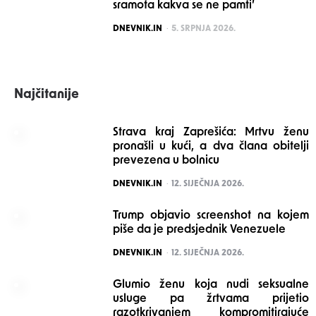
sramota kakva se ne pamti’
POSTED
DNEVNIK.IN
5. SRPNJA 2026.
Najčitanije
Strava kraj Zaprešića: Mrtvu ženu
pronašli u kući, a dva člana obitelji
prevezena u bolnicu
POSTED
DNEVNIK.IN
12. SIJEČNJA 2026.
Trump objavio screenshot na kojem
piše da je predsjednik Venezuele
POSTED
DNEVNIK.IN
12. SIJEČNJA 2026.
Glumio ženu koja nudi seksualne
usluge pa žrtvama prijetio
razotkrivanjem kompromitirajuće