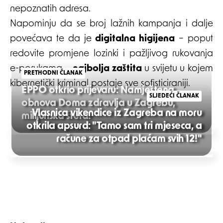
nepoznatih adresa.
Napominju da se broj lažnih kampanja i dalje
povećava te da je
digitalna higijena
– poput
redovite promjene lozinki i pažljivog rukovanja
e-porukama –
najbolja zaštita
u svijetu u kojem
PRETHODNI ČLANAK
kibernetički kriminal postaje sve sofisticiraniji.
EPPO otkrio prijevaru: Namještena
SLJEDEĆI ČLANAK
obnova Doma zdravlja u Zagrebu,
Vlasnica vikendice iz Zagreba na moru
milijunska šteta!
otkrila apsurd: "Tamo sam tri mjeseca, a
Post
račune za otpad plaćam svih 12!"
navigation