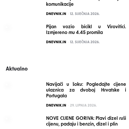
komunikacije
POSTED
DNEVNIK.IN
12. SIJEČNJA 2026.
Pijan vozio bicikl u Virovitici.
Izmjereno mu 4.45 promila
POSTED
DNEVNIK.IN
12. SIJEČNJA 2026.
Aktualno
Navijači u šoku: Pogledajte cijene
ulaznica za dvoboj Hrvatske i
Portugala
POSTED
DNEVNIK.IN
29. LIPNJA 2026.
NOVE CIJENE GORIVA: Plavi dizel ruši
cijenu, padaju i benzin, dizel i plin