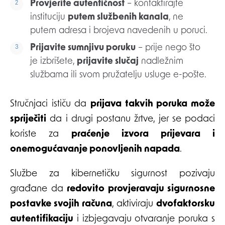
Provjerite autentičnost
– kontaktirajte
instituciju
putem službenih kanala
, ne
putem adresa i brojeva navedenih u poruci.
Prijavite sumnjivu poruku
– prije nego što
je izbrišete,
prijavite slučaj
nadležnim
službama ili svom pružatelju usluge e-pošte.
Stručnjaci ističu da
prijava takvih poruka može
spriječiti
da i drugi postanu žrtve, jer se podaci
koriste za
praćenje izvora prijevara i
onemogućavanje ponovljenih napada
.
Službe za kibernetičku sigurnost pozivaju
građane da
redovito provjeravaju sigurnosne
postavke svojih računa
, aktiviraju
dvofaktorsku
autentifikaciju
i izbjegavaju otvaranje poruka s