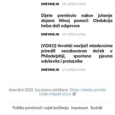
POSTED
DNEVNIK.IN
29. LIPNJA 2026.
Dijete preminulo nakon jutarnje
dojave Hitnoj pomoći: Obdukcija
treba dati odgovore
POSTED
DNEVNIK.IN
29. LIPNJA 2026.
(VIDEO) Hrvatski navijači mladencima
priredili nezaboravan doček u
Philadelphiji, spontana pjesma
oduševila i prolaznike
POSTED
DNEVNIK.IN
27. LIPNJA 2026.
dnevnik.in 2023. Sva prava pridržana.
Dizajn i izrada portala:
Code magnet d.o.o.
Politika privatnosti i uvjeti korištenja
Impressum
Kontakt