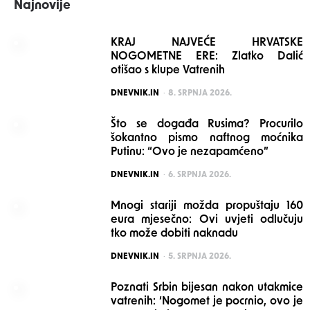
Najnovije
KRAJ NAJVEĆE HRVATSKE
NOGOMETNE ERE: Zlatko Dalić
otišao s klupe Vatrenih
POSTED
DNEVNIK.IN
8. SRPNJA 2026.
Što se događa Rusima? Procurilo
šokantno pismo naftnog moćnika
Putinu: “Ovo je nezapamćeno”
POSTED
DNEVNIK.IN
6. SRPNJA 2026.
Mnogi stariji možda propuštaju 160
eura mjesečno: Ovi uvjeti odlučuju
tko može dobiti naknadu
POSTED
DNEVNIK.IN
5. SRPNJA 2026.
Poznati Srbin bijesan nakon utakmice
vatrenih: ‘Nogomet je pocrnio, ovo je