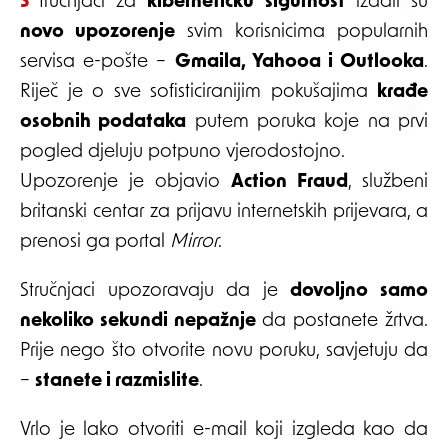
Stručnjaci za
kibernetičku sigurnost
izdali su
novo upozorenje
svim korisnicima popularnih
servisa e-pošte –
Gmaila, Yahooa i Outlooka
.
Riječ je o sve sofisticiranijim pokušajima
krađe
osobnih podataka
putem poruka koje na prvi
pogled djeluju potpuno vjerodostojno.
Upozorenje je objavio
Action Fraud
, službeni
britanski centar za prijavu internetskih prijevara, a
prenosi ga portal
Mirror
.
Stručnjaci upozoravaju da je
dovoljno samo
nekoliko sekundi nepažnje
da postanete žrtva.
Prije nego što otvorite novu poruku, savjetuju da
–
stanete i razmislite
.
Vrlo je lako otvoriti e-mail koji izgleda kao da