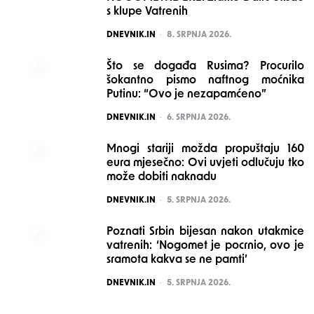
s klupe Vatrenih
POSTED
DNEVNIK.IN
8. SRPNJA 2026.
Što se događa Rusima? Procurilo
šokantno pismo naftnog moćnika
Putinu: “Ovo je nezapamćeno”
POSTED
DNEVNIK.IN
6. SRPNJA 2026.
Mnogi stariji možda propuštaju 160
eura mjesečno: Ovi uvjeti odlučuju tko
može dobiti naknadu
POSTED
DNEVNIK.IN
5. SRPNJA 2026.
Poznati Srbin bijesan nakon utakmice
vatrenih: ‘Nogomet je pocrnio, ovo je
sramota kakva se ne pamti’
POSTED
DNEVNIK.IN
5. SRPNJA 2026.