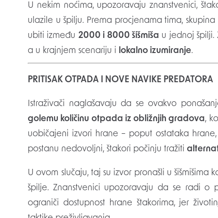
U nekim noćima, upozoravaju znanstvenici, štakor
ulazile u špilju. Prema procjenama tima, skupin
ubiti između
2000 i 8000 šišmiša
u jednoj špilji
a u krajnjem scenariju i
lokalno izumiranje
.
PRITISAK OTPADA I NOVE NAVIKE PREDATORA
Istraživači naglašavaju da se ovakvo ponašanj
golemu količinu otpada iz obližnjih gradova
, k
uobičajeni izvori hrane – poput ostataka hrane,
postanu nedovoljni, štakori počinju tražiti
alterna
U ovom slučaju, taj su izvor pronašli u šišmišima k
špilje. Znanstvenici upozoravaju da se radi 
ograniči dostupnost hrane štakorima, jer živo