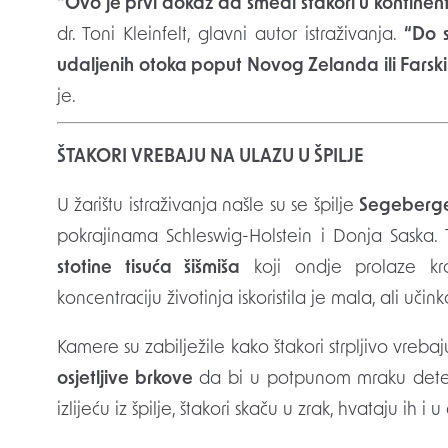
“Ovo je prvi dokaz da smeđi štakori u kontinent
dr. Toni Kleinfelt, glavni autor istraživanja.
“Do 
udaljenih otoka poput Novog Zelanda ili Farskih
je.
ŠTAKORI VREBAJU NA ULAZU U ŠPILJE
U žarištu istraživanja našle su se špilje
Segeberge
pokrajinama Schleswig-Holstein i Donja Saska. T
stotine tisuća šišmiša
koji ondje prolaze kro
koncentraciju životinja iskoristila je mala, ali učin
Kamere su zabilježile kako štakori strpljivo vrebaj
osjetljive brkove
da bi u potpunom mraku detektir
izlijeću iz špilje, štakori skaču u zrak, hvataju ih 