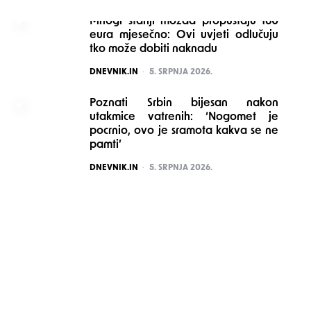
Mnogi stariji možda propuštaju 160
eura mjesečno: Ovi uvjeti odlučuju
tko može dobiti naknadu
POSTED
DNEVNIK.IN
5. SRPNJA 2026.
Poznati Srbin bijesan nakon
utakmice vatrenih: ‘Nogomet je
pocrnio, ovo je sramota kakva se ne
pamti’
POSTED
DNEVNIK.IN
5. SRPNJA 2026.