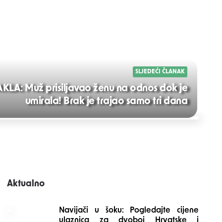
SLJEDEĆI ČLANAK
KLA: Muž prisiljavao ženu na odnos dok je
umirala! Brak je trajao samo tri dana
Aktualno
Navijači u šoku: Pogledajte cijene
ulaznica za dvoboj Hrvatske i