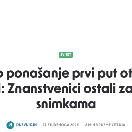
SVIJET
 ponašanje prvi put ot
: Znanstvenici ostali z
snimkama
POSTED
DNEVNIK.IN
27. STUDENOGA 2025.
3
MIN VRIJEME ČITANJA
BY