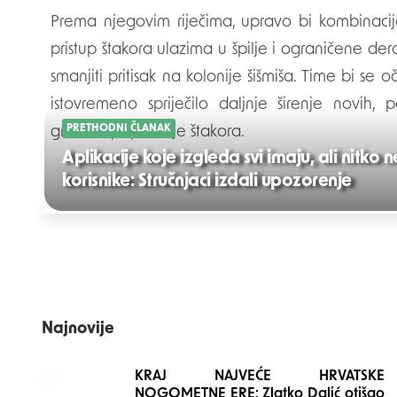
Prema njegovim riječima, upravo bi kombinaci
pristup štakora ulazima u špilje i ograničene d
smanjiti pritisak na kolonije šišmiša. Time bi se
istovremeno spriječilo daljnje širenje novih, 
PRETHODNI ČLANAK
gradske populacije štakora.
Aplikacije koje izgleda svi imaju, ali nitko
korisnike: Stručnjaci izdali upozorenje
Post
navigation
Najnovije
KRAJ NAJVEĆE HRVATSKE
NOGOMETNE ERE: Zlatko Dalić otišao