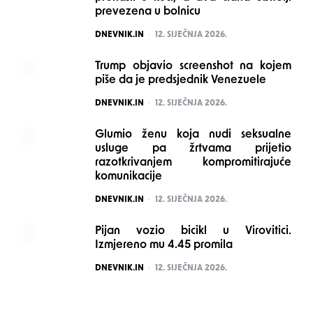
prevezena u bolnicu
POSTED
DNEVNIK.IN
12. SIJEČNJA 2026.
Trump objavio screenshot na kojem
piše da je predsjednik Venezuele
POSTED
DNEVNIK.IN
12. SIJEČNJA 2026.
Glumio ženu koja nudi seksualne
usluge pa žrtvama prijetio
razotkrivanjem kompromitirajuće
komunikacije
POSTED
DNEVNIK.IN
12. SIJEČNJA 2026.
Pijan vozio bicikl u Virovitici.
Izmjereno mu 4.45 promila
POSTED
DNEVNIK.IN
12. SIJEČNJA 2026.