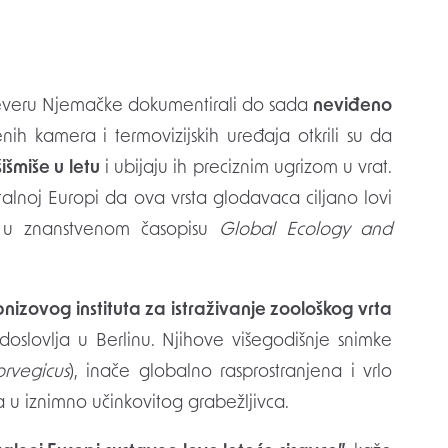
 sjeveru Njemačke dokumentirali do sada
neviđeno
nih kamera i termovizijskih uređaja otkrili su da
išmiše u letu
i ubijaju ih preciznim ugrizom u vrat.
alnoj Europi da ova vrsta glodavaca ciljano lovi
25. u znanstvenom časopisu
Global Ecology and
bnizovog instituta za istraživanje zoološkog vrta
oslovlja u Berlinu. Njihove višegodišnje snimke
orvegicus
), inače globalno rasprostranjena i vrlo
ra u iznimno učinkovitog grabežljivca.