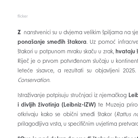
flicker
Znanstvenici su u dvjema velikim špiljama na
ponašanje smeđih štakora
. Uz pomoć infracrve
štakori u potpunom mraku skaču u zrak,
hvataju š
Riječ je o prvom potvrđenom slučaju u kontinent
leteće sisavce, a rezultati su objavljeni 20
Conservation
.
Istraživanje potpisuju stručnjaci iz njemačkog
Lei
i divljih životinja (Leibniz-IZW)
te Muzeja prirod
otkrivaju kako se obični smeđi štakor (
Rattus n
prilagodljiva vrsta, u specifičnim uvjetima pretva