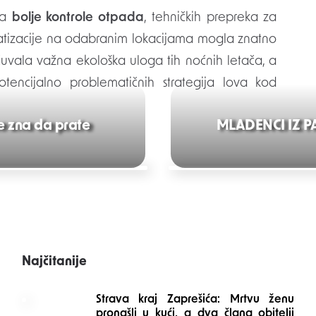
ja
bolje kontrole otpada
, tehničkih prepreka za
eratizacije na odabranim lokacijama mogla znatno
 očuvala važna ekološka uloga tih noćnih letača, a
potencijalno problematičnih strategija lova kod
 ne zna da prate
MLADENCI IZ PA
Najčitanije
Strava kraj Zaprešića: Mrtvu ženu
pronašli u kući, a dva člana obitelji