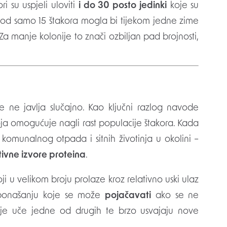
i su uspjeli uloviti
i do 30 posto jedinki
koje su
a od samo 15 štakora mogla bi tijekom jedne zime
. Za manje kolonije to znači ozbiljan pad brojnosti,
e ne javlja slučajno. Kao ključni razlog navode
oja omogućuje nagli rast populacije štakora. Kada
 komunalnog otpada i sitnih životinja u okolini –
tivne izvore proteina
.
oji u velikom broju prolaze kroz relativno uski ulaz
o ponašanju koje se može
pojačavati
ako se ne
tinje uče jedne od drugih te brzo usvajaju nove