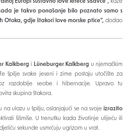
alnoj Europi sustavno love leteće sisavce”,
kaže
sada je takvo ponašanje bilo poznato samo s
 Otoka, gdje štakori love morske ptice”,
dodao
r Kalkberg
i
Lüneburger Kalkberg
u njemačkim
e špilje svake jeseni i zime postaju utočište za
z razdoblje seobe i hibernacije. Upravo tu
kovita skupina štakora.
u na ulazu u špilju, oslanjajući se na svoje
izrazito
ali šišmiše. U trenutku kada životinje ulijeću ili
i u djeliću sekunde usmrćuju ugrizom u vrat.