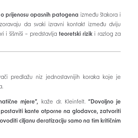
o prijenosu opasnih patogena
između štakora i
ozoravaju da svaki izravni kontakt između dviju
i i šišmiši – predstavlja
teoretski rizik
i razlog za
živači predlažu niz jednostavnijih koraka koje je
a.
atične mjere”,
kaže dr. Kleinfelt.
“Dovoljno je
 postaviti kante otporne na glodavce, zatvoriti
ovoditi ciljanu deratizaciju samo na tim kritičnim