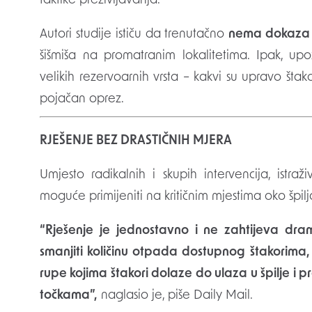
taktike preživljavanja.
Autori studije ističu da trenutačno
nema dokaza 
šišmiša na promatranim lokalitetima. Ipak, up
velikih rezervoarnih vrsta – kakvi su upravo štakor
pojačan oprez.
RJEŠENJE BEZ DRASTIČNIH MJERA
Umjesto radikalnih i skupih intervencija, istra
moguće primijeniti na kritičnim mjestima oko špilj
“Rješenje je jednostavno i ne zahtijeva dram
smanjiti količinu otpada dostupnog štakorima,
rupe kojima štakori dolaze do ulaza u špilje i pr
točkama”,
naglasio je, piše Daily Mail.