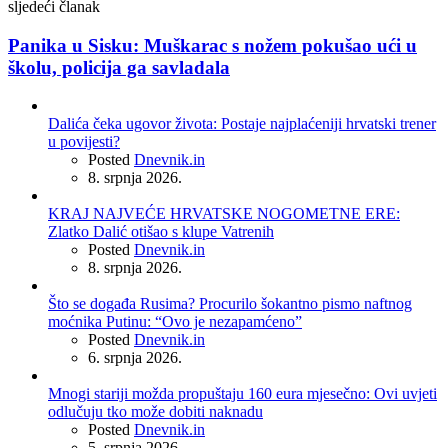
sljedeći članak
Panika u Sisku: Muškarac s nožem pokušao ući u
školu, policija ga savladala
Dalića čeka ugovor života: Postaje najplaćeniji hrvatski trener
u povijesti?
Posted
Dnevnik.in
8. srpnja 2026.
KRAJ NAJVEĆE HRVATSKE NOGOMETNE ERE:
Zlatko Dalić otišao s klupe Vatrenih
Posted
Dnevnik.in
8. srpnja 2026.
Što se događa Rusima? Procurilo šokantno pismo naftnog
moćnika Putinu: “Ovo je nezapamćeno”
Posted
Dnevnik.in
6. srpnja 2026.
Mnogi stariji možda propuštaju 160 eura mjesečno: Ovi uvjeti
odlučuju tko može dobiti naknadu
Posted
Dnevnik.in
5. srpnja 2026.