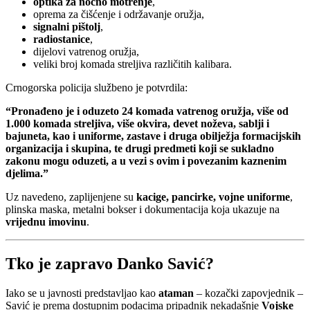
optika za noćno motrenje
,
oprema za čišćenje i održavanje oružja,
signalni pištolj
,
radiostanice
,
dijelovi vatrenog oružja,
veliki broj komada streljiva različitih kalibara.
Crnogorska policija službeno je potvrdila:
“Pronađeno je i oduzeto 24 komada vatrenog oružja, više od
1.000 komada streljiva, više okvira, devet noževa, sablji i
bajuneta, kao i uniforme, zastave i druga obilježja formacijskih
organizacija i skupina, te drugi predmeti koji se sukladno
zakonu mogu oduzeti, a u vezi s ovim i povezanim kaznenim
djelima.”
Uz navedeno, zaplijenjene su
kacige, pancirke, vojne uniforme
,
plinska maska, metalni bokser i dokumentacija koja ukazuje na
vrijednu imovinu
.
Tko je zapravo Danko Savić?
Iako se u javnosti predstavljao kao
ataman
– kozački zapovjednik –
Savić je prema dostupnim podacima pripadnik nekadašnje
Vojske