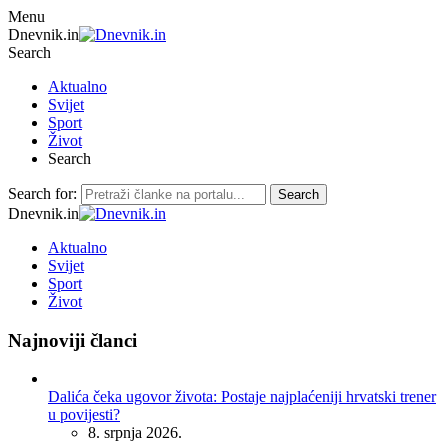
Menu
Dnevnik.in
Search
Aktualno
Svijet
Sport
Život
Search
Search for:
Search
Dnevnik.in
Aktualno
Svijet
Sport
Život
Najnoviji članci
Dalića čeka ugovor života: Postaje najplaćeniji hrvatski trener
u povijesti?
8. srpnja 2026.