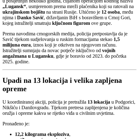
u posljednjih nekoliko godina, ciljanom operacijom kodnog naziva
„Lugansk“
, usmjerenom prema mreži plaćenika koji su ratovali na
ukrajinskom bojištu
na strani Rusije. Uhićeno je
12 osoba
, među
njima i
Danko Savić
, državljanin BiH s boravištem u Crnoj Gori,
kojeg istražitelji smatraju
ključnom figurom
ove grupe.
Prema navodima crnogorskih medija, policija pretpostavlja da je
Savić tijekom sudjelovanja u ruskim formacijama stekao
1,5
milijuna eura
, iznos koji je otkriven na njegovom računu.
Istražitelji sumnjaju da novac potječe isključivo od
vojnih
angažmana u Lugansku
, gdje je boravio od 2023. do početka
2025. godine.
Upadi na 13 lokacija i velika zapljena
opreme
U koordiniranoj akciji, policija je pretražila
13 lokacija
u Podgorici,
Nikšiću i Danilovgradu. Tijekom pretresa zaplijenjena je količina
oružja i opreme kakva se rijetko viđa u civilnim uvjetima.
Pronađeno je:
12,2 kilograma eksploziva
,