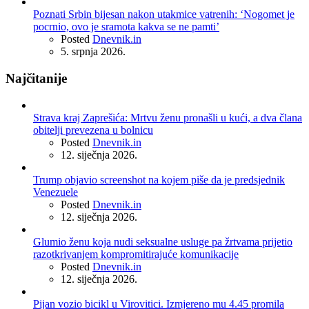
Poznati Srbin bijesan nakon utakmice vatrenih: ‘Nogomet je
pocrnio, ovo je sramota kakva se ne pamti’
Posted
Dnevnik.in
5. srpnja 2026.
Najčitanije
Strava kraj Zaprešića: Mrtvu ženu pronašli u kući, a dva člana
obitelji prevezena u bolnicu
Posted
Dnevnik.in
12. siječnja 2026.
Trump objavio screenshot na kojem piše da je predsjednik
Venezuele
Posted
Dnevnik.in
12. siječnja 2026.
Glumio ženu koja nudi seksualne usluge pa žrtvama prijetio
razotkrivanjem kompromitirajuće komunikacije
Posted
Dnevnik.in
12. siječnja 2026.
Pijan vozio bicikl u Virovitici. Izmjereno mu 4.45 promila