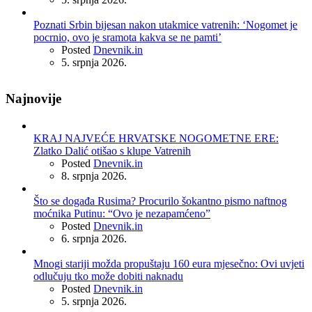
Poznati Srbin bijesan nakon utakmice vatrenih: ‘Nogomet je
pocrnio, ovo je sramota kakva se ne pamti’
Posted
Dnevnik.in
5. srpnja 2026.
Najnovije
KRAJ NAJVEĆE HRVATSKE NOGOMETNE ERE:
Zlatko Dalić otišao s klupe Vatrenih
Posted
Dnevnik.in
8. srpnja 2026.
Što se događa Rusima? Procurilo šokantno pismo naftnog
moćnika Putinu: “Ovo je nezapamćeno”
Posted
Dnevnik.in
6. srpnja 2026.
Mnogi stariji možda propuštaju 160 eura mjesečno: Ovi uvjeti
odlučuju tko može dobiti naknadu
Posted
Dnevnik.in
5. srpnja 2026.