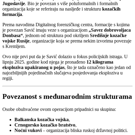
Jugoslavije
. Bio je povezan s više poluformalnih i formalnih
organizacija koje se referiraju na nasljeđe i strukturu
kozačkih
formacija
.
Prema navodima Digitalnog forenzičkog centra, formacije s kojima
je povezan Savić imaju veze s organizacijom
„Savez dobrovoljaca
Donbasa“
, jednom od struktura pod okriljem
Središnje kozačke
vojske Rusije
, organizacije koja se prema nekim izvorima povezuje
s Kremljem.
Ovo nije prvi put da je Savić dolazio u fokus policijskih istraga. U
lipnju 2025. godine kod njega je pronađeno
12 kilograma
eksploziva upakiranog u pojas
, što je tada označeno kao jedan od
najozbiljnijih pojedinačnih slučajeva posjedovanja eksploziva u
regiji.
Povezanost s međunarodnim strukturama
Osobe obuhvaćene ovom operacijom pripadnici su skupina:
Balkanska kozačka vojska
,
Crnogorsko kozačko bratstvo
,
Noćni vukovi
– organizacija bliska ruskoj državnoj politici.