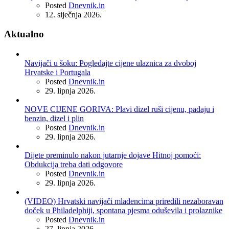
Posted
Dnevnik.in
12. siječnja 2026.
Aktualno
Navijači u šoku: Pogledajte cijene ulaznica za dvoboj
Hrvatske i Portugala
Posted
Dnevnik.in
29. lipnja 2026.
NOVE CIJENE GORIVA: Plavi dizel ruši cijenu, padaju i
benzin, dizel i plin
Posted
Dnevnik.in
29. lipnja 2026.
Dijete preminulo nakon jutarnje dojave Hitnoj pomoći:
Obdukcija treba dati odgovore
Posted
Dnevnik.in
29. lipnja 2026.
(VIDEO) Hrvatski navijači mladencima priredili nezaboravan
doček u Philadelphiji, spontana pjesma oduševila i prolaznike
Posted
Dnevnik.in
27. lipnja 2026.