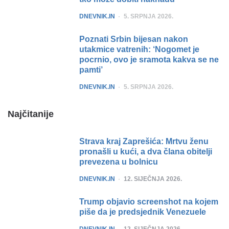
POSTED
DNEVNIK.IN
5. SRPNJA 2026.
Poznati Srbin bijesan nakon
utakmice vatrenih: ‘Nogomet je
pocrnio, ovo je sramota kakva se ne
pamti’
POSTED
DNEVNIK.IN
5. SRPNJA 2026.
Najčitanije
Strava kraj Zaprešića: Mrtvu ženu
pronašli u kući, a dva člana obitelji
prevezena u bolnicu
POSTED
DNEVNIK.IN
12. SIJEČNJA 2026.
Trump objavio screenshot na kojem
piše da je predsjednik Venezuele
POSTED
DNEVNIK.IN
12. SIJEČNJA 2026.