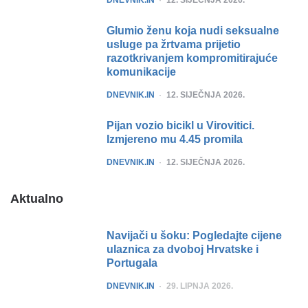
Glumio ženu koja nudi seksualne
usluge pa žrtvama prijetio
razotkrivanjem kompromitirajuće
komunikacije
POSTED
DNEVNIK.IN
12. SIJEČNJA 2026.
Pijan vozio bicikl u Virovitici.
Izmjereno mu 4.45 promila
POSTED
DNEVNIK.IN
12. SIJEČNJA 2026.
Aktualno
Navijači u šoku: Pogledajte cijene
ulaznica za dvoboj Hrvatske i
Portugala
POSTED
DNEVNIK.IN
29. LIPNJA 2026.