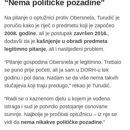
“Nema političke pozadine”
Na pitanje o optužnici protiv Obersnela, Turudić je
poručio kako je riječ o predmetu koji je započeo
2008. godine
, ali je postupak
završen 2016.
,
dodavši da je
kašnjenje u obradi predmeta
legitimno pitanje
, ali i naslijeđeni problem.
“Pitanje gospodina Obersnela je legitimno. Trebalo
se puno prije početi, ali ja sam u DORH-u tek
godinu i pol dana. Nadam se da više nema takvih
slučajeva koji traju predugo,” rekao je Turudić.
“Radi se o kaznenom djelu u kojem je vođena
istraga i sud je potvrdio postojanje osnovane
sumnje. Najbolje je pročitati optužnicu – iz nje se
vidi da
nema nikakve političke pozadine
.”