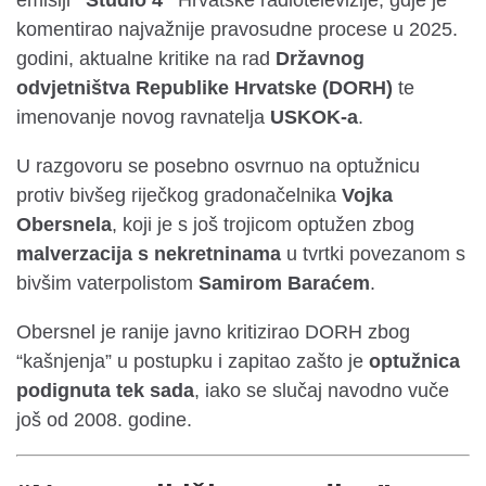
komentirao najvažnije pravosudne procese u 2025.
godini, aktualne kritike na rad
Državnog
odvjetništva Republike Hrvatske (DORH)
te
imenovanje novog ravnatelja
USKOK-a
.
U razgovoru se posebno osvrnuo na optužnicu
protiv bivšeg riječkog gradonačelnika
Vojka
Obersnela
, koji je s još trojicom optužen zbog
malverzacija s nekretninama
u tvrtki povezanom s
bivšim vaterpolistom
Samirom Baraćem
.
Obersnel je ranije javno kritizirao DORH zbog
“kašnjenja” u postupku i zapitao zašto je
optužnica
podignuta tek sada
, iako se slučaj navodno vuče
još od 2008. godine.