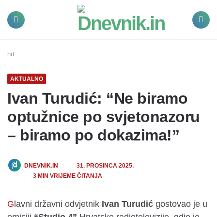
Dnevnik.in
Menu
Search
hrt
AKTUALNO
Ivan Turudić: “Ne biramo
optužnice po svjetonazoru
– biramo po dokazima!”
POSTED
DNEVNIK.IN
31. PROSINCA 2025.
BY
3
MIN VRIJEME ČITANJA
Glavni državni odvjetnik
Ivan Turudić
gostovao je u
emisiji
“Studio 4”
Hrvatske radiotelevizije, gdje je