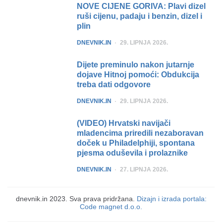
NOVE CIJENE GORIVA: Plavi dizel
ruši cijenu, padaju i benzin, dizel i
plin
POSTED
DNEVNIK.IN
29. LIPNJA 2026.
Dijete preminulo nakon jutarnje
dojave Hitnoj pomoći: Obdukcija
treba dati odgovore
POSTED
DNEVNIK.IN
29. LIPNJA 2026.
(VIDEO) Hrvatski navijači
mladencima priredili nezaboravan
doček u Philadelphiji, spontana
pjesma oduševila i prolaznike
POSTED
DNEVNIK.IN
27. LIPNJA 2026.
dnevnik.in 2023. Sva prava pridržana.
Dizajn i izrada portala:
Code magnet d.o.o.