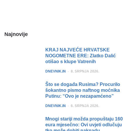
Najnovije
KRAJ NAJVEĆE HRVATSKE
NOGOMETNE ERE: Zlatko Dalić
otišao s klupe Vatrenih
POSTED
DNEVNIK.IN
8. SRPNJA 2026.
Što se događa Rusima? Procurilo
šokantno pismo naftnog moćnika
Putinu: “Ovo je nezapamćeno”
POSTED
DNEVNIK.IN
6. SRPNJA 2026.
Mnogi stariji možda propuštaju 160
eura mjesečno: Ovi uvjeti odlučuju
tko može dobiti naknadu