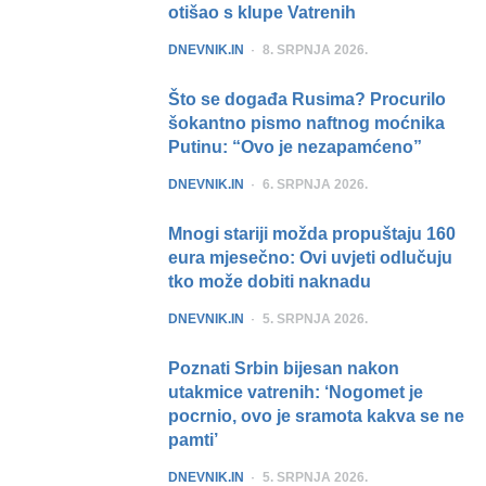
otišao s klupe Vatrenih
POSTED
DNEVNIK.IN
8. SRPNJA 2026.
Što se događa Rusima? Procurilo
šokantno pismo naftnog moćnika
Putinu: “Ovo je nezapamćeno”
POSTED
DNEVNIK.IN
6. SRPNJA 2026.
Mnogi stariji možda propuštaju 160
eura mjesečno: Ovi uvjeti odlučuju
tko može dobiti naknadu
POSTED
DNEVNIK.IN
5. SRPNJA 2026.
Poznati Srbin bijesan nakon
utakmice vatrenih: ‘Nogomet je
pocrnio, ovo je sramota kakva se ne
pamti’
POSTED
DNEVNIK.IN
5. SRPNJA 2026.