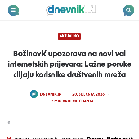
Dnevnik.in
Menu
Search
AKTUALNO
Božinović upozorava na novi val
internetskih prijevara: Lažne poruke
ciljaju korisnike društvenih mreža
POSTED
DNEVNIK.IN
20. SIJEČNJA 2026.
BY
2
MIN VRIJEME ČITANJA
N1