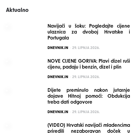
Aktualno
Navijači u šoku: Pogledajte cijene
ulaznica za dvoboj Hrvatske i
Portugala
POSTED
DNEVNIK.IN
29. LIPNJA 2026.
NOVE CIJENE GORIVA: Plavi dizel ruši
cijenu, padaju i benzin, dizel i plin
POSTED
DNEVNIK.IN
29. LIPNJA 2026.
Dijete preminulo nakon jutarnje
dojave Hitnoj pomoći: Obdukcija
treba dati odgovore
POSTED
DNEVNIK.IN
29. LIPNJA 2026.
(VIDEO) Hrvatski navijači mladencima
priredili nezaboravan doček u