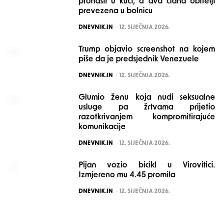
pronašli u kući, a dva člana obitelji
prevezena u bolnicu
POSTED
DNEVNIK.IN
12. SIJEČNJA 2026.
Trump objavio screenshot na kojem
piše da je predsjednik Venezuele
POSTED
DNEVNIK.IN
12. SIJEČNJA 2026.
Glumio ženu koja nudi seksualne
usluge pa žrtvama prijetio
razotkrivanjem kompromitirajuće
komunikacije
POSTED
DNEVNIK.IN
12. SIJEČNJA 2026.
Pijan vozio bicikl u Virovitici.
Izmjereno mu 4.45 promila
POSTED
DNEVNIK.IN
12. SIJEČNJA 2026.