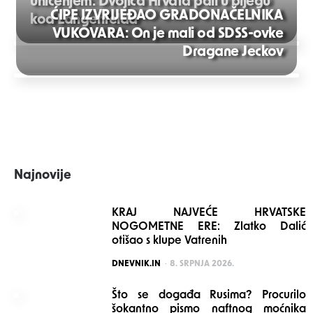
uhićenjem: Dvojica Hrvata pali u bijegu
ĆIPE IZVRIJEĐAO GRADONAČELNIKA
kod Langenfelda
VUKOVARA: On je mali od SDSS-ovke
Post
Dragane Jeckov
navigation
Najnovije
KRAJ NAJVEĆE HRVATSKE
NOGOMETNE ERE: Zlatko Dalić
otišao s klupe Vatrenih
POSTED
DNEVNIK.IN
8. SRPNJA 2026.
Što se događa Rusima? Procurilo
šokantno pismo naftnog moćnika