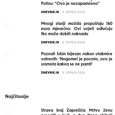
Putinu: “Ovo je nezapamćeno”
POSTED
DNEVNIK.IN
6. SRPNJA 2026.
Mnogi stariji možda propuštaju 160
eura mjesečno: Ovi uvjeti odlučuju
tko može dobiti naknadu
POSTED
DNEVNIK.IN
5. SRPNJA 2026.
Poznati Srbin bijesan nakon utakmice
vatrenih: ‘Nogomet je pocrnio, ovo je
sramota kakva se ne pamti’
POSTED
DNEVNIK.IN
5. SRPNJA 2026.
Najčitanije
Strava kraj Zaprešića: Mrtvu ženu