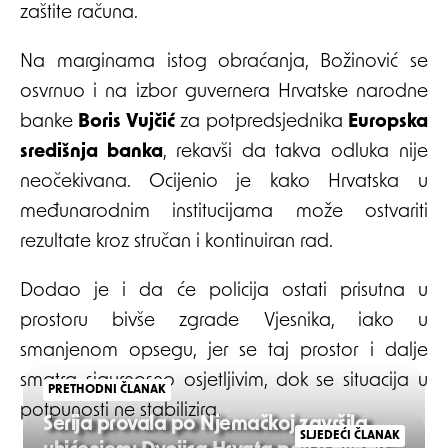
zaštite računa.
Na marginama istog obraćanja, Božinović se
osvrnuo i na izbor guvernera Hrvatske narodne
banke
Boris Vujčić
za potpredsjednika
Europska
središnja banka
, rekavši da takva odluka nije
neočekivana. Ocijenio je kako Hrvatska u
međunarodnim institucijama može ostvariti
rezultate kroz stručan i kontinuiran rad.
Dodao je i da će policija ostati prisutna u
prostoru bivše zgrade Vjesnika, iako u
smanjenom opsegu, jer se taj prostor i dalje
smatra sigurnosno osjetljivim, dok se situacija u
PRETHODNI ČLANAK
potpunosti ne stabilizira.
Serija provala po Njemačkoj završila
SLJEDEĆI ČLANAK