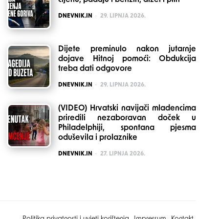
cijenu, padaju i benzin, dizel i plin
POSTED
DNEVNIK.IN
29. LIPNJA 2026.
Dijete preminulo nakon jutarnje
dojave Hitnoj pomoći: Obdukcija
treba dati odgovore
POSTED
DNEVNIK.IN
29. LIPNJA 2026.
(VIDEO) Hrvatski navijači mladencima
priredili nezaboravan doček u
Philadelphiji, spontana pjesma
oduševila i prolaznike
POSTED
DNEVNIK.IN
27. LIPNJA 2026.