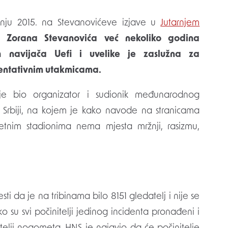
vnju 2015. na Stevanovićeve izjave u
Jutarnjem
a Zorana Stevanovića već nekoliko godina
kih navijača Uefi i uvelike je zaslužna za
zentativnim utakmicama.
 je bio organizator i sudionik međunarodnog
u Srbiji, na kojem je kako navode na stranicama
nim stadionima nema mjesta mržnji, rasizmu,
i da je na tribinama bilo 8151 gledatelj i nije se
o su svi počinitelji jedinog incidenta pronađeni i