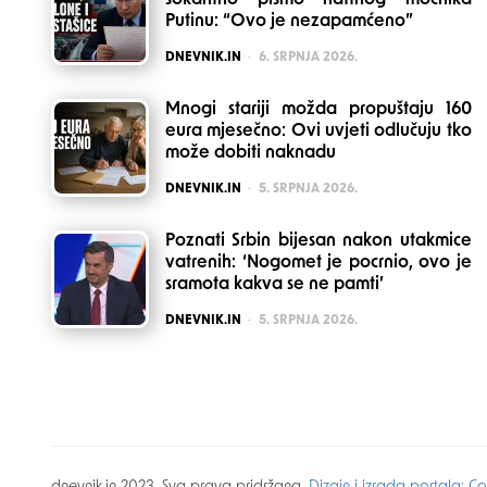
šokantno pismo naftnog moćnika
Putinu: “Ovo je nezapamćeno”
POSTED
DNEVNIK.IN
6. SRPNJA 2026.
Mnogi stariji možda propuštaju 160
eura mjesečno: Ovi uvjeti odlučuju tko
može dobiti naknadu
POSTED
DNEVNIK.IN
5. SRPNJA 2026.
Poznati Srbin bijesan nakon utakmice
vatrenih: ‘Nogomet je pocrnio, ovo je
sramota kakva se ne pamti’
POSTED
DNEVNIK.IN
5. SRPNJA 2026.