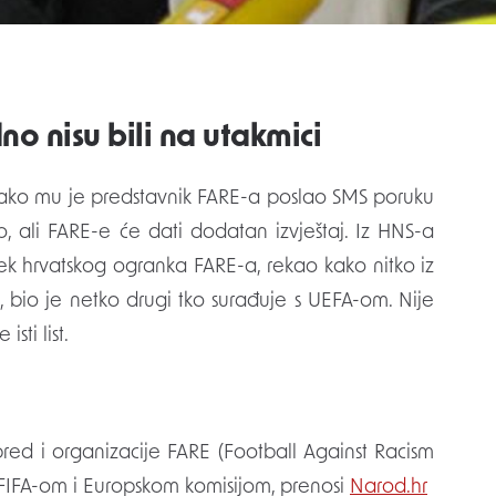
o nisu bili na utakmici
 kako mu je predstavnik FARE-a poslao SMS poruku
io, ali FARE-e će dati dodatan izvještaj. Iz HNS-a
ek hrvatskog ogranka FARE-a, rekao kako nitko iz
 bio je netko drugi tko surađuje s UEFA-om. Nije
sti list.
pred i organizacije FARE (Football Against Racism
FIFA-om i Europskom komisijom, prenosi
Narod.hr