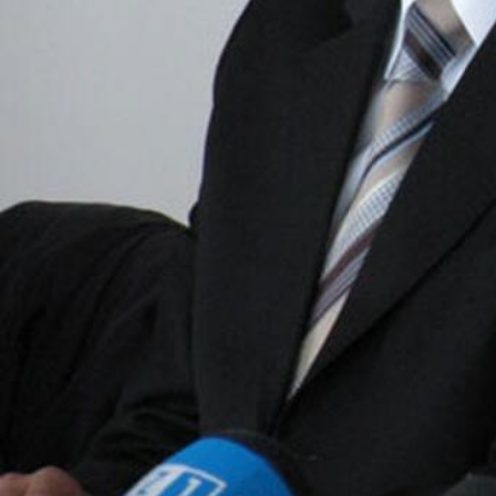
Foto: www.mzos.hr
Zoran Stevanović,
kao glavni čovjek hrvatsko
hrvatskog FARE-a nije bio na utakmici na kojoj 
zanimljivo je da se upravo takva zastava nal
nastavku donosimo zašto mu javnost baš i ne vje
bilo sporno oko njegovih poteza?
“Ustaše (poznate i kao “ustaše” ili “Ustaše”) je 
terorističke aktivnosti prije Drugog svjetskog rata 