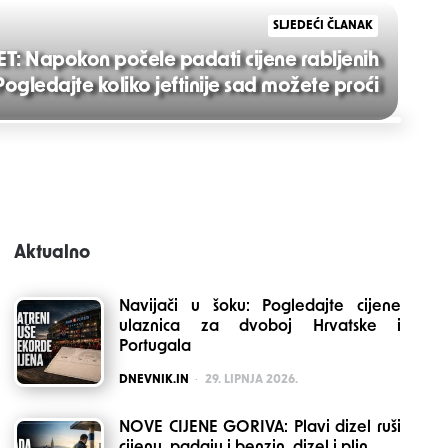
SLJEDEĆI ČLANAK
: Napokon počele padati cijene rabljenih
ogledajte koliko jeftinije sad možete proći
Aktualno
Navijači u šoku: Pogledajte cijene
ulaznica za dvoboj Hrvatske i
Portugala
POSTED
DNEVNIK.IN
29. LIPNJA 2026.
NOVE CIJENE GORIVA: Plavi dizel ruši