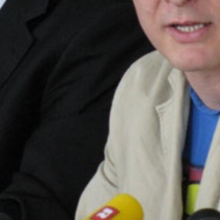
g ogranka FARE-a, rekao je HNS-u kako nitko iz
je vidljiva bila ustaška zastava. S druge strane,
azi na listi zabranjenih u FARE-inom vodiču. U
ruje. Tko je zapravo ovaj čovjek, i što je ranije
bio hrvatski fašistički pokret. Bili su uključeni u
i vladali dijelom Jugoslavije, štitili su ih nacisti”,