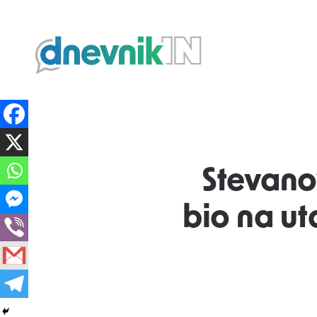
Dnevnik.in
Stevanov
bio na ut