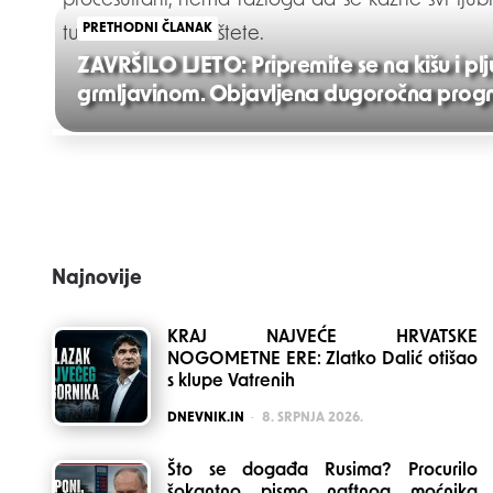
procesuirani, nema razloga da se kazne svi ljub
PRETHODNI ČLANAK
tužiti za naknadu štete.
ZAVRŠILO LJETO: Pripremite se na kišu i plj
grmljavinom. Objavljena dugoročna progn
Post
navigation
Najnovije
KRAJ NAJVEĆE HRVATSKE
NOGOMETNE ERE: Zlatko Dalić otišao
s klupe Vatrenih
POSTED
DNEVNIK.IN
8. SRPNJA 2026.
Što se događa Rusima? Procurilo