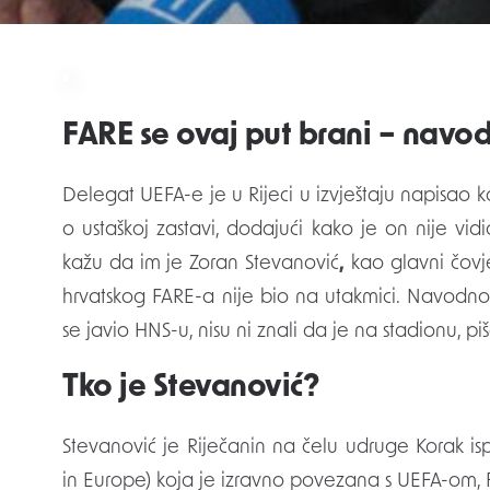
navodi se u vodiču FARE uz sliku sporne zastave.
FARE se ovaj put brani – navodn
Delegat UEFA-e je u Rijeci u izvještaju napisao
o ustaškoj zastavi, dodajući kako je on nije vid
kažu da im je Zoran Stevanović
,
kao glavni čovj
hrvatskog FARE-a nije bio na utakmici. Navodno,
se javio HNS-u, nisu ni znali da je na stadionu, piše i
Tko je Stevanović?
Stevanović je Riječanin na čelu udruge Korak is
in Europe) koja je izravno povezana s UEFA-om, 