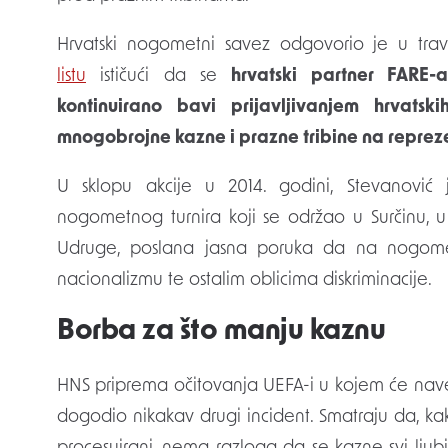
Hrvatski nogometni savez odgovorio je u tra
listu
ističući da se
hrvatski partner FARE-
kontinuirano bavi prijavljivanjem hrvats
mnogobrojne kazne i prazne tribine na repre
U sklopu akcije u 2014. godini, Stevanović
nogometnog turnira koji se održao u Surčinu, 
Udruge, poslana jasna poruka da na nogomet
nacionalizmu te ostalim oblicima diskriminacije.
Borba za što manju kaznu
HNS priprema očitovanja UEFA-i u kojem će navest
dogodio nikakav drugi incident. Smatraju da, kak