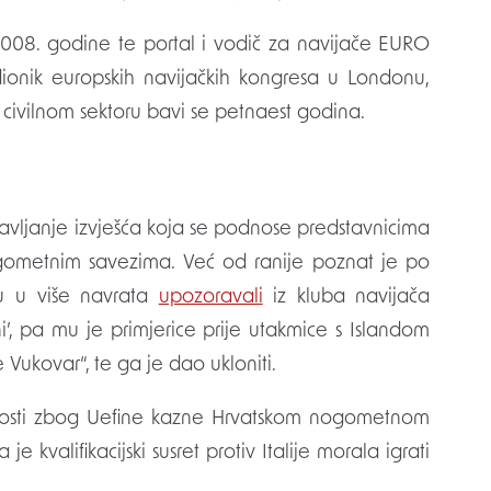
008. godine te portal i vodič za navijače EURO
dionik europskih navijačkih kongresa u Londonu,
ivilnom sektoru bavi se petnaest godina.
tavljanje izvješća koja se podnose predstavnicima
ometnim savezima. Već od ranije poznat je po
su u više navrata
upozoravali
iz kluba navijača
i’, pa mu je primjerice prije utakmice s Islandom
Vukovar“, te ga je dao ukloniti.
javnosti zbog Uefine kazne Hrvatskom nogometnom
e kvalifikacijski susret protiv Italije morala igrati