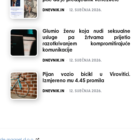
piše da je predsjednik Venezuele
POSTED
DNEVNIK.IN
12. SIJEČNJA 2026.
Glumio ženu koja nudi seksualne
usluge pa žrtvama prijetio
razotkrivanjem kompromitirajuće
komunikacije
POSTED
DNEVNIK.IN
12. SIJEČNJA 2026.
Pijan vozio bicikl u Virovitici.
Izmjereno mu 4.45 promila
POSTED
DNEVNIK.IN
12. SIJEČNJA 2026.