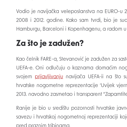
Vodio je navijačka veleposlanstva na EURO-u 2
2008 i 2012. godine. Kako sam tvrdi, bio je su
Hamburgu, Barceloni i Kopenhagenu, a radom u c
Za što je zadužen?
Kao čelnik FARE-a, Stevanović je zadužen za sas
UEFA-e. Oni odlučuju o kaznama domaćim nog
svojem
prijavljivanju
navijača UEFA-ii na što 
hrvatske nogometne reprezentacije ‘Uvijek vjern
2013. navodno zasmetao i transparent “Zapamtite 
Ranije je bio u središtu pozornosti hrvatske 
savezu i hrvatskoj nogometnoj reprezentaciji koja j
pred praznim tribinama.