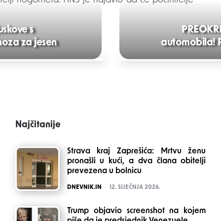
itelji nogometa. HNS je najavio da će počinitelje
uskove s
PREOKRET
oza za jesen
automobila! P
Najčitanije
Strava kraj Zaprešića: Mrtvu ženu
pronašli u kući, a dva člana obitelji
prevezena u bolnicu
POSTED
DNEVNIK.IN
12. SIJEČNJA 2026.
Trump objavio screenshot na kojem