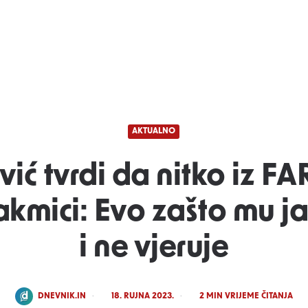
AKTUALNO
ić tvrdi da nitko iz FA
akmici: Evo zašto mu j
i ne vjeruje
POSTED
DNEVNIK.IN
18. RUJNA 2023.
2
MIN VRIJEME ČITANJA
BY