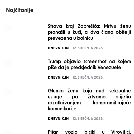
Najčitanije
Strava kraj Zaprešića: Mrtvu ženu
pronašli u kući, a dva člana obitelji
prevezena u bolnicu
POSTED
DNEVNIK.IN
12. SIJEČNJA 2026.
Trump objavio screenshot na kojem
piše da je predsjednik Venezuele
POSTED
DNEVNIK.IN
12. SIJEČNJA 2026.
Glumio ženu koja nudi seksualne
usluge pa žrtvama prijetio
razotkrivanjem kompromitirajuće
komunikacije
POSTED
DNEVNIK.IN
12. SIJEČNJA 2026.
Pijan vozio bicikl u Virovitici.