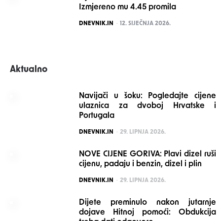
Izmjereno mu 4.45 promila
POSTED
DNEVNIK.IN
12. SIJEČNJA 2026.
Aktualno
Navijači u šoku: Pogledajte cijene
ulaznica za dvoboj Hrvatske i
Portugala
POSTED
DNEVNIK.IN
29. LIPNJA 2026.
NOVE CIJENE GORIVA: Plavi dizel ruši
cijenu, padaju i benzin, dizel i plin
POSTED
DNEVNIK.IN
29. LIPNJA 2026.
Dijete preminulo nakon jutarnje
dojave Hitnoj pomoći: Obdukcija