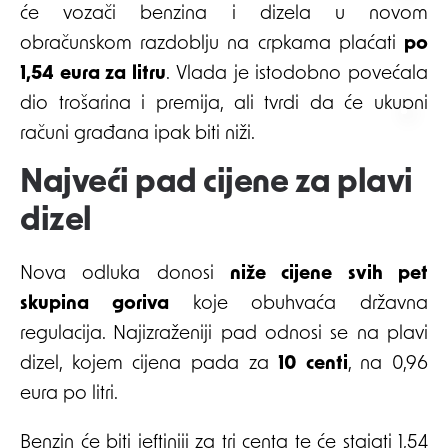
će vozači benzina i dizela u novom
obračunskom razdoblju na crpkama plaćati
po
1,54 eura za litru
. Vlada je istodobno povećala
dio trošarina i premija, ali tvrdi da će ukupni
računi građana ipak biti niži.
Najveći pad cijene za plavi
dizel
Nova odluka donosi
niže cijene svih pet
skupina goriva
koje obuhvaća državna
regulacija. Najizraženiji pad odnosi se na plavi
dizel, kojem cijena pada za
10 centi
, na 0,96
eura po litri.
Benzin će biti jeftiniji za tri centa te će stajati 1,54