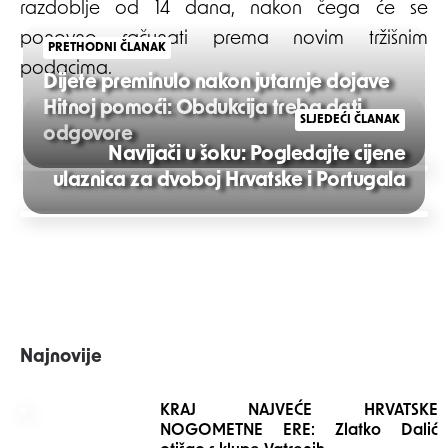
razdoblje od 14 dana, nakon čega će se
ponovno računati prema novim tržišnim
PRETHODNI ČLANAK
podacima.
Dijete preminulo nakon jutarnje dojave
Hitnoj pomoći: Obdukcija treba dati
SLJEDEĆI ČLANAK
odgovore
Navijači u šoku: Pogledajte cijene
Post
ulaznica za dvoboj Hrvatske i Portugala
navigation
Najnovije
KRAJ NAJVEĆE HRVATSKE
NOGOMETNE ERE: Zlatko Dalić