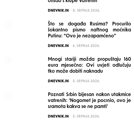
otišao s klupe Vatrenih
POSTED
DNEVNIK.IN
8. SRPNJA 2026.
Što se događa Rusima? Procurilo
šokantno pismo naftnog moćnika
Putinu: “Ovo je nezapamćeno”
POSTED
DNEVNIK.IN
6. SRPNJA 2026.
Mnogi stariji možda propuštaju 160
eura mjesečno: Ovi uvjeti odlučuju
tko može dobiti naknadu
POSTED
DNEVNIK.IN
5. SRPNJA 2026.
Poznati Srbin bijesan nakon utakmice
vatrenih: ‘Nogomet je pocrnio, ovo je
sramota kakva se ne pamti’
POSTED
DNEVNIK.IN
5. SRPNJA 2026.