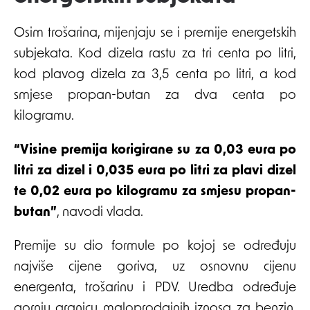
Osim trošarina, mijenjaju se i premije energetskih
subjekata. Kod dizela rastu za tri centa po litri,
kod plavog dizela za 3,5 centa po litri, a kod
smjese propan-butan za dva centa po
kilogramu.
“Visine premija korigirane su za 0,03 eura po
litri za dizel i 0,035 eura po litri za plavi dizel
te 0,02 eura po kilogramu za smjesu propan-
butan”
, navodi vlada.
Premije su dio formule po kojoj se određuju
najviše cijene goriva, uz osnovnu cijenu
energenta, trošarinu i PDV. Uredba određuje
gornju granicu maloprodajnih iznosa za benzin,