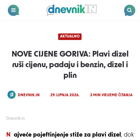
Dnevnik.in
Menu
Search
AKTUALNO
NOVE CIJENE GORIVA: Plavi dizel
ruši cijenu, padaju i benzin, dizel i
plin
POSTED
DNEVNIK.IN
29. LIPNJA 2026.
3
MIN VRIJEME ČITANJA
BY
Dnevnik.in
Najveće pojeftinjenje stiže za plavi dizel
, dok