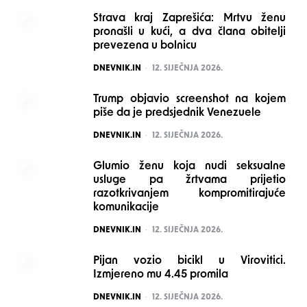
Strava kraj Zaprešića: Mrtvu ženu
pronašli u kući, a dva člana obitelji
prevezena u bolnicu
POSTED
DNEVNIK.IN
12. SIJEČNJA 2026.
Trump objavio screenshot na kojem
piše da je predsjednik Venezuele
POSTED
DNEVNIK.IN
12. SIJEČNJA 2026.
Glumio ženu koja nudi seksualne
usluge pa žrtvama prijetio
razotkrivanjem kompromitirajuće
komunikacije
POSTED
DNEVNIK.IN
12. SIJEČNJA 2026.
Pijan vozio bicikl u Virovitici.
Izmjereno mu 4.45 promila
POSTED
DNEVNIK.IN
12. SIJEČNJA 2026.