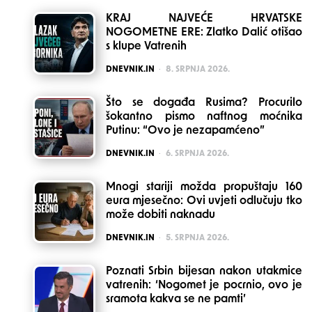
KRAJ NAJVEĆE HRVATSKE
NOGOMETNE ERE: Zlatko Dalić otišao
s klupe Vatrenih
POSTED
DNEVNIK.IN
8. SRPNJA 2026.
Što se događa Rusima? Procurilo
šokantno pismo naftnog moćnika
Putinu: “Ovo je nezapamćeno”
POSTED
DNEVNIK.IN
6. SRPNJA 2026.
Mnogi stariji možda propuštaju 160
eura mjesečno: Ovi uvjeti odlučuju tko
može dobiti naknadu
POSTED
DNEVNIK.IN
5. SRPNJA 2026.
Poznati Srbin bijesan nakon utakmice
vatrenih: ‘Nogomet je pocrnio, ovo je
sramota kakva se ne pamti’