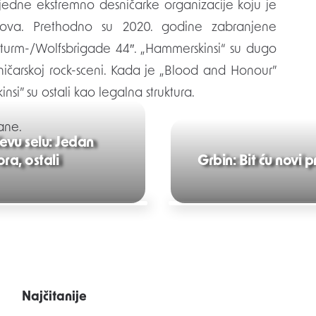
edne ekstremno desničarke organizacije koju je
oslova. Prethodno su 2020. godine zabranjene
Sturm-/Wolfsbrigade 44″. „Hammerskinsi“ su dugo
ničarskoj rock-sceni. Kada je „Blood and Honour”
i” su ostali kao legalna struktura.
rane.
evu selu: Jedan
ra, ostali
Grbin: Bit ću novi 
Najčitanije