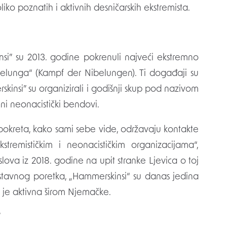
liko poznatih i aktivnih desničarskih ekstremista.
si” su 2013. godine pokrenuli najveći ekstremno
belunga“ (Kampf der Nibelungen). Ti događaji su
kinsi” su organizirali i godišnji skup pod nazivom
ni neonacistički bendovi.
 pokreta, kako sami sebe vide, održavaju kontakte
stremističkim i neonacističkim organizacijama“,
lova iz 2018. godine na upit stranke Ljevica o toj
ustavnog poretka, „Hammerskinsi“ su danas jedina
a je aktivna širom Njemačke.
”