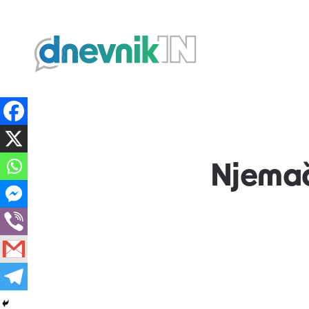
Dnevnik.in
Njemač