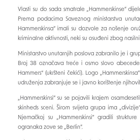
Vlasti su do sada smatrale „Hammerskinse” dijel
Prema podacima Saveznog ministarstva unutarn
Hammerskinsa” imali su dozvole za nošenje oružj
kriminalne aktivnosti, neki su osuđeni zbog nasil
Ministarstvo unutarnjih poslova zabranilo je i gru
Broj 38 označava treće i osmo slovo abecede 
Hammers“ (ukršteni čekići). Logo „Hammerskinsa
udruženja zabranjuje se i javno korištenje njihov
„Hammerskinsi” su se pojavili krajem osamdeseti
skinheds sceni. Širom svijeta grupa ima „divizi
Njemačkoj su „Hammerskinsi” gradili struktur
ogranaka zove se „Berlin”.