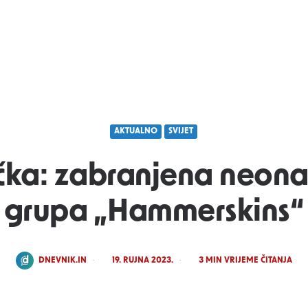
AKTUALNO
SVIJET
ka: zabranjena neonac
grupa „Hammerskins“
POSTED
DNEVNIK.IN
19. RUJNA 2023.
3
MIN VRIJEME ČITANJA
BY