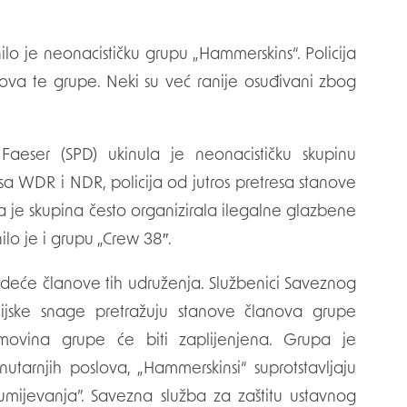
nova te grupe. Neki su već ranije osuđivani zbog
Faeser (SPD) ukinula je neonacističku skupinu
sa WDR i NDR, policija od jutros pretresa stanove
 je skupina često organizirala ilegalne glazbene
ilo je i grupu „Crew 38″.
deće članove tih udruženja. Službenici Saveznog
cijske snage pretražuju stanove članova grupe
Imovina grupe će biti zaplijenjena. Grupa je
utarnjih poslova, „Hammerskinsi“ suprotstavljaju
mijevanja”. Savezna služba za zaštitu ustavnog