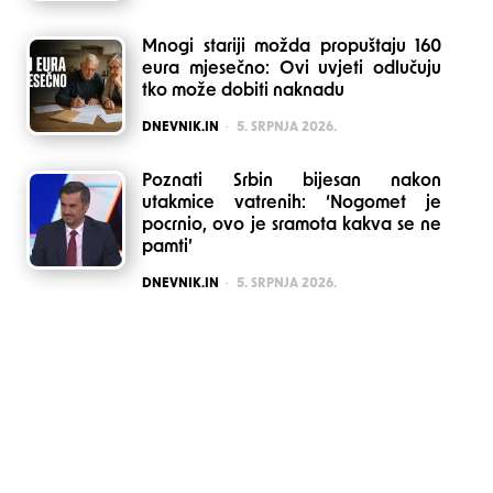
Mnogi stariji možda propuštaju 160
eura mjesečno: Ovi uvjeti odlučuju
tko može dobiti naknadu
POSTED
DNEVNIK.IN
5. SRPNJA 2026.
Poznati Srbin bijesan nakon
utakmice vatrenih: ‘Nogomet je
pocrnio, ovo je sramota kakva se ne
pamti’
POSTED
DNEVNIK.IN
5. SRPNJA 2026.