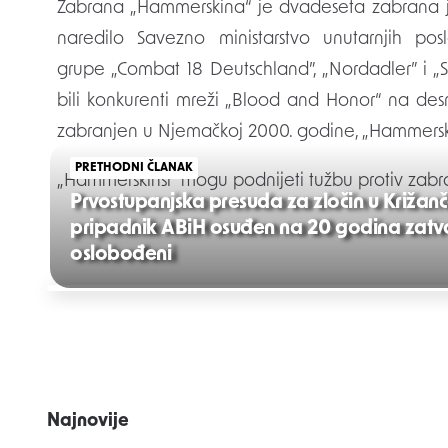
Zabrana „Hammerskina“ je dvadeseta zabrana j
naredilo Savezno ministarstvo unutarnjih p
grupe „Combat 18 Deutschland”, „Nordadler” i „
bili konkurenti mreži „Blood and Honor“ na des
zabranjen u Njemačkoj 2000. godine, „Hammerskins
PRETHODNI ČLANAK
„Hammerskinsi” mogu podnijeti tužbu protiv zab
Prvostupanjska presuda za zločin u Križanč
pripadnik ABiH osuđen na 20 godina zatvo
oslobođeni
Post
navigation
Najnovije