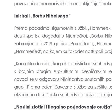
povezani na neonacističkoj sceni, uključujući neko
Inicirali „Borbu Nibelunga”
Prema podacima sigurnosnih službi, „Hammerskin
desni sportski događaj u Njemačkoj, „Borbu Ni
zabranjeni od 2019. godine. Pored toga, „Hammers
„Hammerfest“, na kojem su također nastupali broj
„Kao elita desničarskog ekstremističkog skinheds
s brojnim drugim supkulturnim desničarskim ek
navodi se u odgovoru Ministarstva unutarnjih pos
grupi. Prema ocjeni Savezne službe za zaštitu 
ekstremno desničarska skinheds organizacija koj
„Nasilni zločini i ilegalno pos
jedovanje oružja