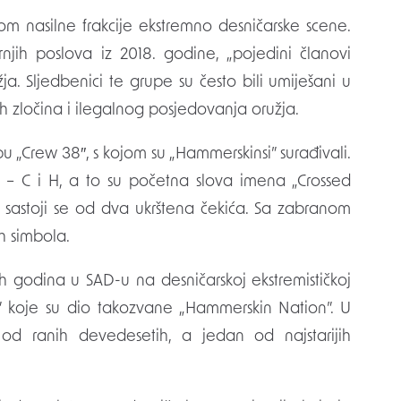
om nasilne frakcije ekstremno desničarske scene.
jih poslova iz 2018. godine, „pojedini članovi
a. Sljedbenici te grupe su često bili umiješani u
nih zločina i ilegalnog posjedovanja oružja.
pu „Crew 38″, s kojom su „Hammerskinsi” surađivali.
– C i H, a to su početna slova imena „Crossed
” sastoji se od dva ukrštena čekića. Sa zabranom
ih simbola.
h godina u SAD-u na desničarskoj ekstremističkoj
je” koje su dio takozvane „Hammerskin Nation”. U
e od ranih devedesetih, a jedan od najstarijih