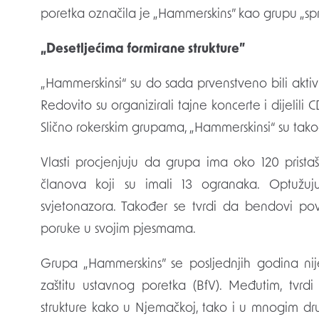
poretka označila je „Hammerskins” kao grupu „spr
„De
setljećima
formirane strukture”
„Hammerskinsi“ su do sada prvenstveno bili aktivn
Redovito su organizirali tajne koncerte i dijelili 
Slično rokerskim grupama, „Hammerskinsi“ su tak
Vlasti procjenjuju da grupa ima oko 120 prista
članova koji su imali 13 ogranaka. Optužuju
svjetonazora. Također se tvrdi da bendovi pov
poruke u svojim pjesmama.
Grupa „Hammerskins” se posljednjih godina nij
zaštitu ustavnog poretka (BfV). Međutim, tvr
strukture kako u Njemačkoj, tako i u mnogim d