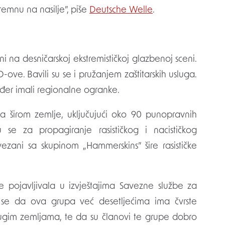
emnu na nasilje”, piše
Deutsche Welle
.
i na desničarskoj ekstremističkoj glazbenoj sceni.
CD-ove. Bavili su se i pružanjem zaštitarskih usluga.
ođer imali regionalne ogranke.
ša širom zemlje, uključujući oko 90 punopravnih
 se za propagiranje rasističkog i nacističkog
ezani sa skupinom „Hammerskins” šire rasističke
e pojavljivala u izvještajima Savezne službe za
di se da ova grupa već desetljećima ima čvrste
rugim zemljama, te da su članovi te grupe dobro