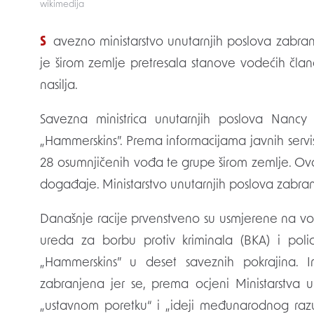
wikimedija
Savezno ministarstvo unutarnjih poslova zabranilo je neonacističku grupu „Hammerskins“. Policija
je širom zemlje pretresala stanove vodećih čla
nasilja.
Savezna ministrica unutarnjih poslova Nancy 
„Hammerskins”. Prema informacijama javnih servi
28 osumnjičenih vođa te grupe širom zemlje. Ova
događaje. Ministarstvo unutarnjih poslova zabran
Današnje racije prvenstveno su usmjerene na vo
ureda za borbu protiv kriminala (BKA) i poli
„Hammerskins” u deset saveznih pokrajina. 
zabranjena jer se, prema ocjeni Ministarstva un
„ustavnom poretku“ i „ideji međunarodnog razu