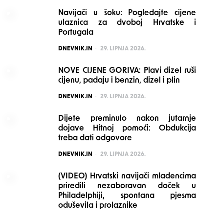
Navijači u šoku: Pogledajte cijene
ulaznica za dvoboj Hrvatske i
Portugala
POSTED
DNEVNIK.IN
29. LIPNJA 2026.
NOVE CIJENE GORIVA: Plavi dizel ruši
cijenu, padaju i benzin, dizel i plin
POSTED
DNEVNIK.IN
29. LIPNJA 2026.
Dijete preminulo nakon jutarnje
dojave Hitnoj pomoći: Obdukcija
treba dati odgovore
POSTED
DNEVNIK.IN
29. LIPNJA 2026.
(VIDEO) Hrvatski navijači mladencima
priredili nezaboravan doček u
Philadelphiji, spontana pjesma
oduševila i prolaznike