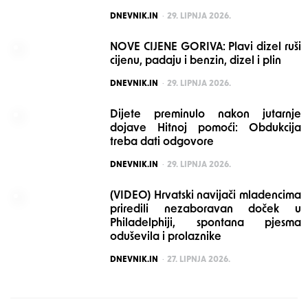
POSTED
DNEVNIK.IN
29. LIPNJA 2026.
NOVE CIJENE GORIVA: Plavi dizel ruši
cijenu, padaju i benzin, dizel i plin
POSTED
DNEVNIK.IN
29. LIPNJA 2026.
Dijete preminulo nakon jutarnje
dojave Hitnoj pomoći: Obdukcija
treba dati odgovore
POSTED
DNEVNIK.IN
29. LIPNJA 2026.
(VIDEO) Hrvatski navijači mladencima
priredili nezaboravan doček u
Philadelphiji, spontana pjesma
oduševila i prolaznike
POSTED
DNEVNIK.IN
27. LIPNJA 2026.