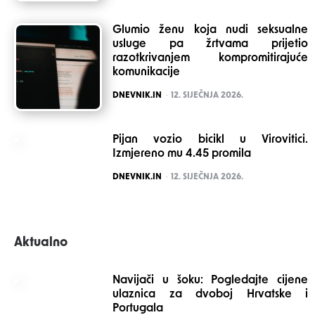
Glumio ženu koja nudi seksualne
usluge pa žrtvama prijetio
razotkrivanjem kompromitirajuće
komunikacije
POSTED
DNEVNIK.IN
12. SIJEČNJA 2026.
Pijan vozio bicikl u Virovitici.
Izmjereno mu 4.45 promila
POSTED
DNEVNIK.IN
12. SIJEČNJA 2026.
Aktualno
Navijači u šoku: Pogledajte cijene
ulaznica za dvoboj Hrvatske i
Portugala