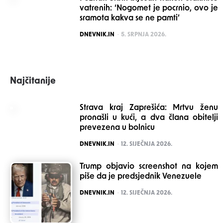
vatrenih: ‘Nogomet je pocrnio, ovo je
sramota kakva se ne pamti’
POSTED
DNEVNIK.IN
5. SRPNJA 2026.
Najčitanije
Strava kraj Zaprešića: Mrtvu ženu
pronašli u kući, a dva člana obitelji
prevezena u bolnicu
POSTED
DNEVNIK.IN
12. SIJEČNJA 2026.
Trump objavio screenshot na kojem
piše da je predsjednik Venezuele
POSTED
DNEVNIK.IN
12. SIJEČNJA 2026.