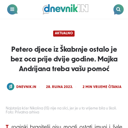
Dnevnik.in
Menu
Search
AKTUALNO
Petero djece iz Škabrnje ostalo je
bez oca prije dvije godine. Majka
Andrijana treba vašu pomoć
POSTED
DNEVNIK.IN
28. RUJNA 2023.
2
MIN VRIJEME ČITANJA
BY
Najstarija kćer Nikolina (15) nije na slici, jer je u to vrijeme bila u školi.
Foto: Privatna arhiva
Trogirski branitelji nisu mogli ostati imuni i žele