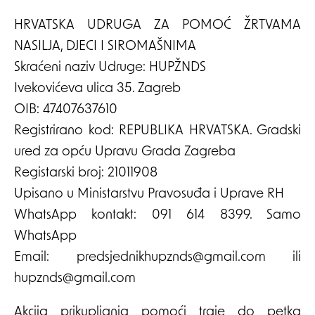
HRVATSKA UDRUGA ZA POMOĆ ŽRTVAMA
NASILJA, DJECI I SIROMAŠNIMA
Skraćeni naziv Udruge: HUPŽNDS
Ivekovićeva ulica 35. Zagreb
OIB: 47407637610
Registrirano kod: REPUBLIKA HRVATSKA. Gradski
ured za opću Upravu Grada Zagreba
Registarski broj: 21011908
Upisano u Ministarstvu Pravosuđa i Uprave RH
WhatsApp kontakt: 091 614 8399. Samo
WhatsApp
Email: predsjednikhupznds@gmail.com ili
hupznds@gmail.com
Akcija prikupljanja pomoći traje do petka