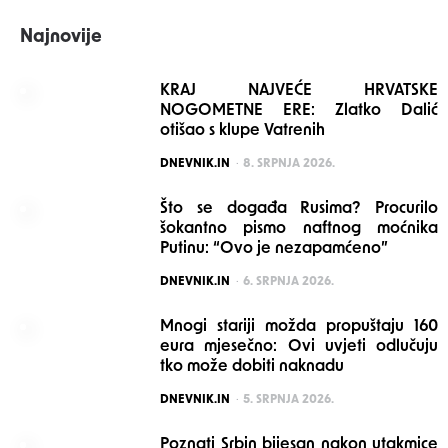
Najnovije
KRAJ NAJVEĆE HRVATSKE
NOGOMETNE ERE: Zlatko Dalić
otišao s klupe Vatrenih
POSTED
DNEVNIK.IN
8. SRPNJA 2026.
Što se događa Rusima? Procurilo
šokantno pismo naftnog moćnika
Putinu: “Ovo je nezapamćeno”
POSTED
DNEVNIK.IN
6. SRPNJA 2026.
Mnogi stariji možda propuštaju 160
eura mjesečno: Ovi uvjeti odlučuju
tko može dobiti naknadu
POSTED
DNEVNIK.IN
5. SRPNJA 2026.
Poznati Srbin bijesan nakon utakmice