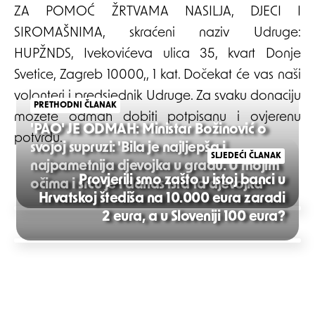
ZA POMOĆ ŽRTVAMA NASILJA, DJECI I
SIROMAŠNIMA, skraćeni naziv Udruge:
HUPŽNDS, Ivekovićeva ulica 35, kvart Donje
Svetice, Zagreb 10000,, 1 kat. Dočekat će vas naši
volonteri i predsjednik Udruge. Za svaku donaciju
PRETHODNI ČLANAK
možete odmah dobiti potpisanu i ovjerenu
'PAO' JE ODMAH: Ministar Božinović o
potvrdu.
svojoj supruzi: 'Bila je najljepša i
SLJEDEĆI ČLANAK
najpametnija djevojka u gradu. U mojim
Provjerili smo zašto u istoj banci u
očima i srcu je i danas ista ta djevojka'
Hrvatskoj štediša na 10.000 eura zaradi
Post
2 eura, a u Sloveniji 100 eura?
navigation