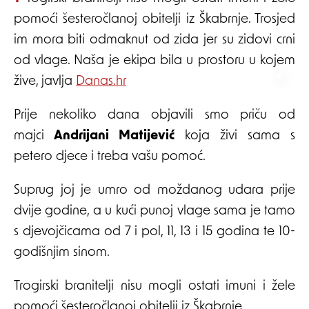
pomoći šesteročlanoj obitelji iz Škabrnje. Trosjed
im mora biti odmaknut od zida jer su zidovi crni
od vlage. Naša je ekipa bila u prostoru u kojem
žive, javlja
Danas.hr
Prije nekoliko dana objavili smo priču od
majci
Andrijani Matijević
koja živi sama s
petero djece i treba vašu pomoć.
Suprug joj je umro od moždanog udara prije
dvije godine, a u kući punoj vlage sama je tamo
s djevojčicama od 7 i pol, 11, 13 i 15 godina te 10-
godišnjim sinom.
Trogirski branitelji nisu mogli ostati imuni i žele
pomoći šesteročlanoj obitelji iz Škabrnje.