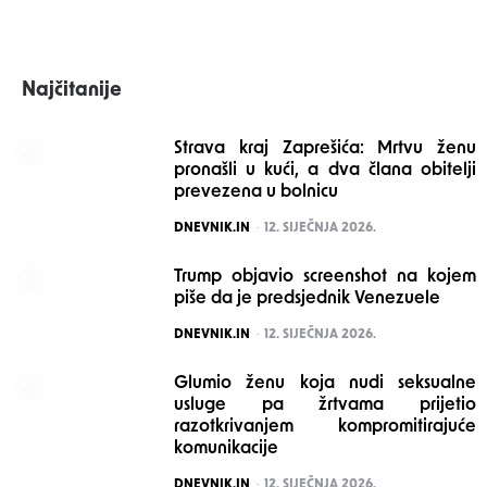
Najčitanije
Strava kraj Zaprešića: Mrtvu ženu
pronašli u kući, a dva člana obitelji
prevezena u bolnicu
POSTED
DNEVNIK.IN
12. SIJEČNJA 2026.
Trump objavio screenshot na kojem
piše da je predsjednik Venezuele
POSTED
DNEVNIK.IN
12. SIJEČNJA 2026.
Glumio ženu koja nudi seksualne
usluge pa žrtvama prijetio
razotkrivanjem kompromitirajuće
komunikacije
POSTED
DNEVNIK.IN
12. SIJEČNJA 2026.