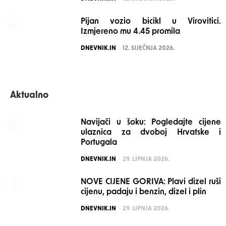
Pijan vozio bicikl u Virovitici.
Izmjereno mu 4.45 promila
POSTED
DNEVNIK.IN
12. SIJEČNJA 2026.
Aktualno
Navijači u šoku: Pogledajte cijene
ulaznica za dvoboj Hrvatske i
Portugala
POSTED
DNEVNIK.IN
29. LIPNJA 2026.
NOVE CIJENE GORIVA: Plavi dizel ruši
cijenu, padaju i benzin, dizel i plin
POSTED
DNEVNIK.IN
29. LIPNJA 2026.