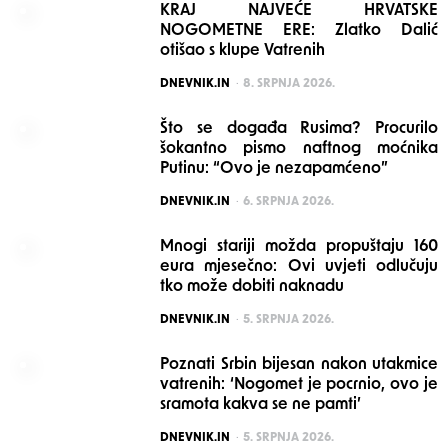
KRAJ NAJVEĆE HRVATSKE
NOGOMETNE ERE: Zlatko Dalić
otišao s klupe Vatrenih
POSTED
DNEVNIK.IN
8. SRPNJA 2026.
Što se događa Rusima? Procurilo
šokantno pismo naftnog moćnika
Putinu: “Ovo je nezapamćeno”
POSTED
DNEVNIK.IN
6. SRPNJA 2026.
Mnogi stariji možda propuštaju 160
eura mjesečno: Ovi uvjeti odlučuju
tko može dobiti naknadu
POSTED
DNEVNIK.IN
5. SRPNJA 2026.
Poznati Srbin bijesan nakon utakmice
vatrenih: ‘Nogomet je pocrnio, ovo je
sramota kakva se ne pamti’
POSTED
DNEVNIK.IN
5. SRPNJA 2026.