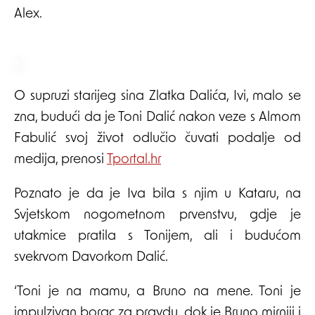
Alex.
O supruzi starijeg sina Zlatka Dalića, Ivi, malo se
zna, budući da je Toni Dalić nakon veze s Almom
Fabulić svoj život odlučio čuvati podalje od
medija, prenosi
Tportal.hr
Poznato je da je Iva bila s njim u Kataru, na
Svjetskom nogometnom prvenstvu, gdje je
utakmice pratila s Tonijem, ali i budućom
svekrvom Davorkom Dalić.
‘Toni je na mamu, a Bruno na mene. Toni je
impulzivan borac za pravdu, dok je Bruno mirniji i