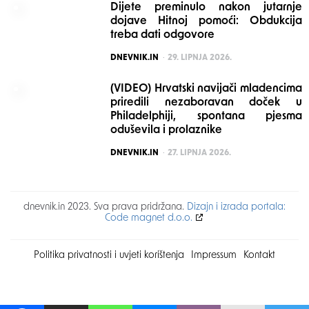
Dijete preminulo nakon jutarnje
dojave Hitnoj pomoći: Obdukcija
treba dati odgovore
POSTED
DNEVNIK.IN
29. LIPNJA 2026.
(VIDEO) Hrvatski navijači mladencima
priredili nezaboravan doček u
Philadelphiji, spontana pjesma
oduševila i prolaznike
POSTED
DNEVNIK.IN
27. LIPNJA 2026.
dnevnik.in 2023. Sva prava pridržana.
Dizajn i izrada portala:
Code magnet d.o.o.
Politika privatnosti i uvjeti korištenja
Impressum
Kontakt