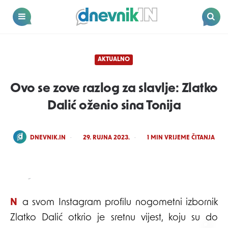
Dnevnik.in
Menu
Search
AKTUALNO
Ovo se zove razlog za slavlje: Zlatko
Dalić oženio sina Tonija
POSTED
DNEVNIK.IN
29. RUJNA 2023.
1
MIN VRIJEME ČITANJA
BY
instangram
Na svom Instagram profilu nogometni izbornik
Zlatko Dalić otkrio je sretnu vijest, koju su do