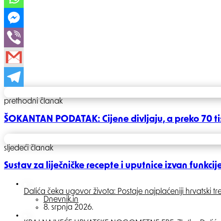
Post
prethodni članak
navigation
ŠOKANTAN PODATAK: Cijene divljaju, a preko 70 ti
sljedeći članak
Sustav za liječničke recepte i uputnice izvan funkcij
Dalića čeka ugovor života: Postaje najplaćeniji hrvatski tre
Posted
Dnevnik.in
8. srpnja 2026.