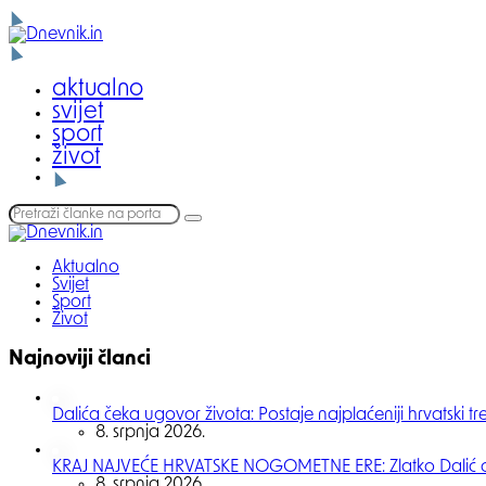
Menu
Dnevnik.in
Search
aktualno
svijet
sport
život
Search
Search
Search
for:
Dnevnik.in
Aktualno
Svijet
Sport
Život
Najnoviji članci
Dalića čeka ugovor života: Postaje najplaćeniji hrvatski tre
8. srpnja 2026.
KRAJ NAJVEĆE HRVATSKE NOGOMETNE ERE: Zlatko Dalić ot
8. srpnja 2026.