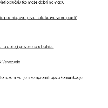
vjeti odlučuju tko može dobiti naknadu
je pocrnio, ovo je sramota kakva se ne pamti’
lana obitelji prevezena u bolnicu
ik Venezuele
tio razotkrivanjem kompromitirajuće komunikacije