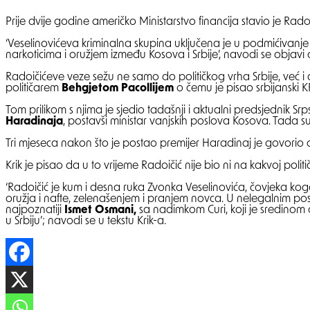
Prije dvije godine američko Ministarstvo financija stavio je Rad
‘Veselinovićeva kriminalna skupina uključena je u podmićivanje 
narkoticima i oružjem između Kosova i Srbije’, navodi se objavi 
Radoičićeve veze sežu ne samo do političkog vrha Srbije, već i 
političarem
Behgjetom Pacollijem
o čemu je pisao srbijanski K
Tom prilikom s njima je sjedio tadašnji i aktualni predsjednik Srps
Haradinaja
, postavši ministar vanjskih poslova Kosova. Tada su č
Tri mjeseca nakon što je postao premijer Haradinaj je govorio 
Krik je pisao da u to vrijeme Radoičić nije bio ni na kakvoj polit
‘Radoičić je kum i desna ruka Zvonka Veselinovića, čovjeka koga
oružja i nafte, zelenašenjem i pranjem novca. U nelegalnim posl
najpoznatiji
Ismet Osmani,
sa nadimkom Curi, koji je sredinom
u Srbiju’; navodi se u tekstu Krik-a.