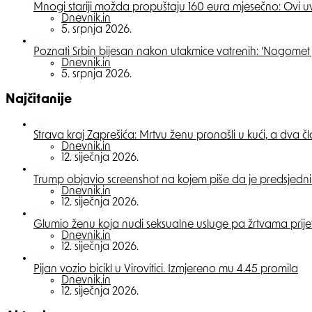
Mnogi stariji možda propuštaju 160 eura mjesečno: Ovi u
Posted
Dnevnik.in
5. srpnja 2026.
Poznati Srbin bijesan nakon utakmice vatrenih: ‘Nogomet 
Posted
Dnevnik.in
5. srpnja 2026.
Najčitanije
Strava kraj Zaprešića: Mrtvu ženu pronašli u kući, a dva č
Posted
Dnevnik.in
12. siječnja 2026.
Trump objavio screenshot na kojem piše da je predsjedn
Posted
Dnevnik.in
12. siječnja 2026.
Glumio ženu koja nudi seksualne usluge pa žrtvama prije
Posted
Dnevnik.in
12. siječnja 2026.
Pijan vozio bicikl u Virovitici. Izmjereno mu 4.45 promila
Posted
Dnevnik.in
12. siječnja 2026.