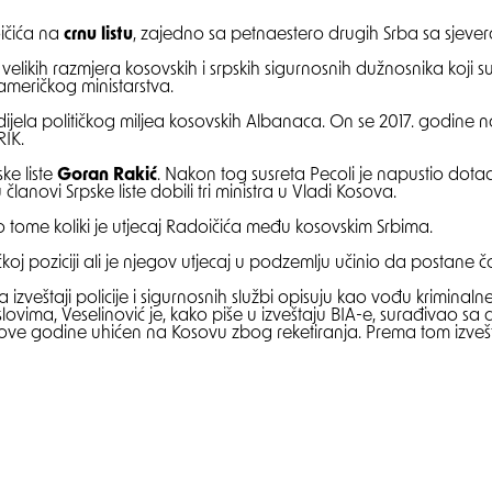
oičića na
crnu listu
, zajedno sa petnaestero drugih Srba sa sjever
velikih razmjera kosovskih i srpskih sigurnosnih dužnosnika koji
američkog ministarstva.
dijela političkog miljea kosovskih Albanaca. On se 2017. godine 
RIK.
ke liste
Goran Rakić
. Nakon tog susreta Pecoli je napustio dotada
lanovi Srpske liste dobili tri ministra u Vladi Kosova.
o tome koliki je utjecaj Radoičića među kosovskim Srbima.
ičkoj poziciji ali je njegov utjecaj u podzemlju učinio da postane č
 izveštaji policije i sigurnosnih službi opisuju kao vođu krimina
ovima, Veselinović je, kako piše u izveštaju BIA-e, surađivao sa 
 ove godine uhićen na Kosovu zbog reketiranja. Prema tom izveš