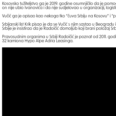
Kosovsko tužiteljstvo ga je 2019. godine osumnjičilo da je pomo
on nije ubio Ivanovića i da nije sudjelovao u organizaciji, logist
Vučić ga je opisao kao nekoga tko “čuva Srbiju na Kosovu” i “pr
Srbijanski list Krik pisao je da se Vučić s njim sastao u Beograd
Srbije je insistirao da je Radoičić domoljub koji brani položaj S
Pravosudnim organima u Srbiji Radoičić je poznat od 2011. godi
32 kamiona Hypo Alpe Adria Leasinga.