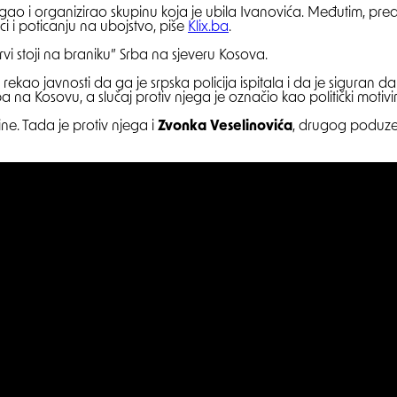
gao i organizirao skupinu koja je ubila Ivanovića. Međutim, pred
ici i poticanju na ubojstvo, piše
Klix.ba
.
vi stoji na braniku” Srba na sjeveru Kosova.
u i rekao javnosti da ga je srpska policija ispitala i da je siguran
rba na Kosovu, a slučaj protiv njega je označio kao politički motiv
ne. Tada je protiv njega i
Zvonka Veselinovića
, drugog poduzet