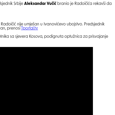
sjednik Srbije
Aleksandar Vučić
branio je Radoičića rekavši da
 da Radoičić nije umješan u Ivanovićevo ubojstvo. Predsjednik
iran, prenosi
Tportal.hr
nika sa sjevera Kosova, podignuta optužnica za prisvajanje