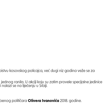
ubistvu kosovskog policajca, već dugi niz godina veže se za
ednog ranila. U akciji koju su zatim provele specijalne jedinice
 nalazi se na liječenju u Srbiji.
benog političara
Olivera Ivanovića
2018. godine.