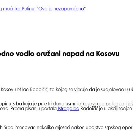
og moćnika Putinu: “Ovo je nezapamćeno”
avodno vodio oružani napad na Kosovu
na Kosovu Milan Radoičić, za kojeg se vjeruje da je sudjelovao u 
u Srba koja je prije tri dana usmrtila kosovskog policajca i još j
ićeno. Prema pisanju portala
Istraga.ba
Radoičić je u akciji ranjen i
kih Srba imenovan nekoliko mjeseci nakon ubojstva srpskog opor