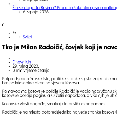
Što se događa Rusima? Procurilo šokantno pismo naftn
6. srpnja 2026.
n1
Posted
in
Svijet
Tko je Milan Radoičić, čovjek koji je n
Posted
Dnevnik.in
by
29. rujna 2023.
3
min vrijeme čitanja
Potpredsjednik Srpske liste, političke stranke srpske zajednice 
brojne kriminalne afere na sjeveru Kosova.
Po navodima kosovske policije Radoičić je vodio naoružanu skupin
kosovske policije poginula su četiri napadača, a više njih je uh
Kosovske vlasti događaj smatraju terorističkim napadom.
Radoičić je na mjesto potpredsjednika najveće stranke kosovs