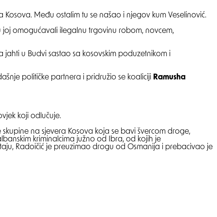
a Kosova. Među ostalim tu se našao i njegov kum Veselinović.
 su joj omogućavali ilegalnu trgovinu robom, novcem,
na jahti u Budvi sastao sa kosovskim poduzetnikom i
šnje političke partnera i pridružio se koaliciji
Ramusha
ovjek koji odlučuje.
lne skupine na sjevera Kosova koja se bavi švercom droge,
albanskim kriminalcima južno od Ibra, od kojih je
taju, Radoičić je preuzimao drogu od Osmanija i prebacivao je