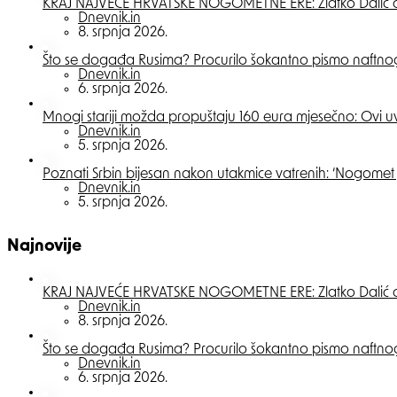
KRAJ NAJVEĆE HRVATSKE NOGOMETNE ERE: Zlatko Dalić ot
Posted
Dnevnik.in
8. srpnja 2026.
Što se događa Rusima? Procurilo šokantno pismo naftn
Posted
Dnevnik.in
6. srpnja 2026.
Mnogi stariji možda propuštaju 160 eura mjesečno: Ovi u
Posted
Dnevnik.in
5. srpnja 2026.
Poznati Srbin bijesan nakon utakmice vatrenih: ‘Nogomet 
Posted
Dnevnik.in
5. srpnja 2026.
Najnovije
KRAJ NAJVEĆE HRVATSKE NOGOMETNE ERE: Zlatko Dalić ot
Posted
Dnevnik.in
8. srpnja 2026.
Što se događa Rusima? Procurilo šokantno pismo naftn
Posted
Dnevnik.in
6. srpnja 2026.