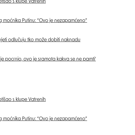
išao s klupe Vatrenih
og moćnika Putinu: “Ovo je nezapamćeno”
vjeti odlučuju tko može dobiti naknadu
je pocrnio, ovo je sramota kakva se ne pamti’
išao s klupe Vatrenih
og moćnika Putinu: “Ovo je nezapamćeno”