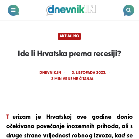
Dnevnik.in
Menu
Search
AKTUALNO
Ide li Hrvatska prema recesiji?
POSTED
DNEVNIK.IN
3. LISTOPADA 2023.
BY
2
MIN VRIJEME ČITANJA
pexels
Turizam je Hrvatskoj ove godine donio
očekivano povećanje inozemnih prihoda, ali s
druge strane vrijednost robnog izvoza, kad se