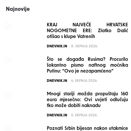
Najnovije
KRAJ NAJVEĆE HRVATSKE
NOGOMETNE ERE: Zlatko Dalić
otišao s klupe Vatrenih
POSTED
DNEVNIK.IN
8. SRPNJA 2026.
Što se događa Rusima? Procurilo
šokantno pismo naftnog moćnika
Putinu: “Ovo je nezapamćeno”
POSTED
DNEVNIK.IN
6. SRPNJA 2026.
Mnogi stariji možda propuštaju 160
eura mjesečno: Ovi uvjeti odlučuju
tko može dobiti naknadu
POSTED
DNEVNIK.IN
5. SRPNJA 2026.
Poznati Srbin bijesan nakon utakmice