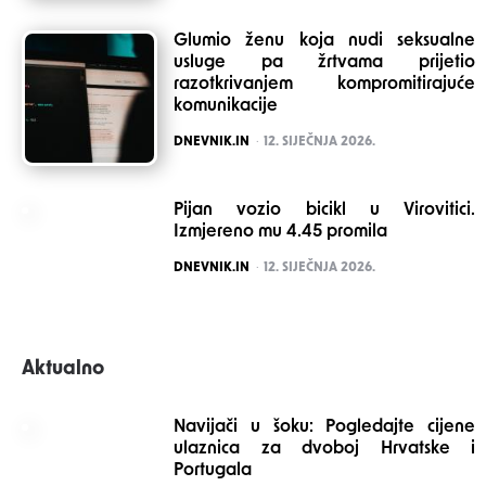
Glumio ženu koja nudi seksualne
usluge pa žrtvama prijetio
razotkrivanjem kompromitirajuće
komunikacije
POSTED
DNEVNIK.IN
12. SIJEČNJA 2026.
Pijan vozio bicikl u Virovitici.
Izmjereno mu 4.45 promila
POSTED
DNEVNIK.IN
12. SIJEČNJA 2026.
Aktualno
Navijači u šoku: Pogledajte cijene
ulaznica za dvoboj Hrvatske i
Portugala