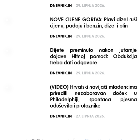
POSTED
DNEVNIK.IN
29. LIPNJA 2026.
NOVE CIJENE GORIVA: Plavi dizel ruši
cijenu, padaju i benzin, dizel i plin
POSTED
DNEVNIK.IN
29. LIPNJA 2026.
Dijete preminulo nakon jutarnje
dojave Hitnoj pomoći: Obdukcija
treba dati odgovore
POSTED
DNEVNIK.IN
29. LIPNJA 2026.
(VIDEO) Hrvatski navijači mladencima
priredili nezaboravan doček u
Philadelphiji, spontana pjesma
oduševila i prolaznike
POSTED
DNEVNIK.IN
27. LIPNJA 2026.