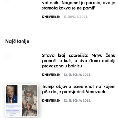
vatrenih: ‘Nogomet je pocrnio, ovo je
sramota kakva se ne pamti’
POSTED
DNEVNIK.IN
5. SRPNJA 2026.
Najčitanije
Strava kraj Zaprešića: Mrtvu ženu
pronašli u kući, a dva člana obitelji
prevezena u bolnicu
POSTED
DNEVNIK.IN
12. SIJEČNJA 2026.
Trump objavio screenshot na kojem
piše da je predsjednik Venezuele
POSTED
DNEVNIK.IN
12. SIJEČNJA 2026.