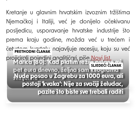
Kretanje u glavnim hrvatskim izvoznim tržištima
Njemačkoj i Italiji, već je donijelo očekivanu
posljedicu, usporavanje hrvatske industrije što
prema kraju godine, možda već u trećem i
četvrtom kvartalu najavljuje recesiju, koju su već
PRETHODNI ČLANAK
projicirali pojedini analitičari, piše
Novi list.
Marica (80): ‘Kad platim režije ostane mi
SLJEDEĆI ČLANAK
pet eura dnevno, željna sam kilograma
Nude posao u Zagrebu za 1000 eura, ali
svinjetine’
postoji 'kvaka': Nije za svačiji želudac,
Post
pazite što biste sve trebali raditi
navigation