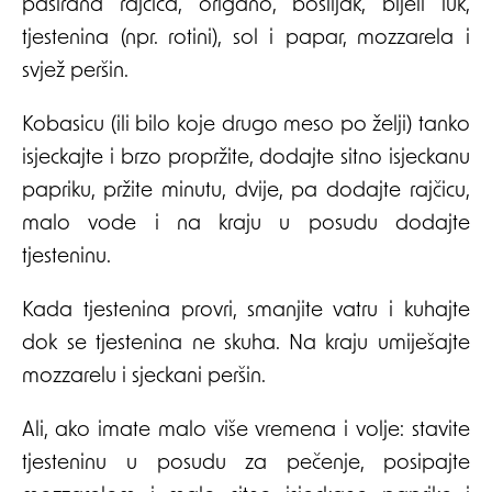
pasirana rajčica, origano, bosiljak, bijeli luk,
tjestenina (npr. rotini), sol i papar, mozzarela i
svjež peršin.
Kobasicu (ili bilo koje drugo meso po želji) tanko
isjeckajte i brzo propržite, dodajte sitno isjeckanu
papriku, pržite minutu, dvije, pa dodajte rajčicu,
malo vode i na kraju u posudu dodajte
tjesteninu.
Kada tjestenina provri, smanjite vatru i kuhajte
dok se tjestenina ne skuha. Na kraju umiješajte
mozzarelu i sjeckani peršin.
Ali, ako imate malo više vremena i volje: stavite
tjesteninu u posudu za pečenje, posipajte