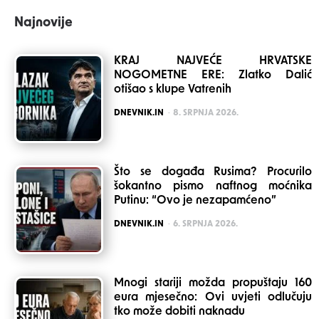
Najnovije
KRAJ NAJVEĆE HRVATSKE
NOGOMETNE ERE: Zlatko Dalić
otišao s klupe Vatrenih
POSTED
DNEVNIK.IN
8. SRPNJA 2026.
Što se događa Rusima? Procurilo
šokantno pismo naftnog moćnika
Putinu: “Ovo je nezapamćeno”
POSTED
DNEVNIK.IN
6. SRPNJA 2026.
Mnogi stariji možda propuštaju 160
eura mjesečno: Ovi uvjeti odlučuju
tko može dobiti naknadu