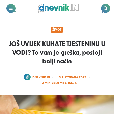
Dnevnik.in
Menu
Search
ŽIVOT
JOŠ UVIJEK KUHATE TJESTENINU U
VODI? To vam je greška, postoji
bolji način
POSTED
DNEVNIK.IN
5. LISTOPADA 2023.
BY
2
MIN VRIJEME ČITANJA