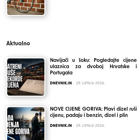
Aktualno
Navijači u šoku: Pogledajte cijene
ulaznica za dvoboj Hrvatske i
Portugala
POSTED
DNEVNIK.IN
29. LIPNJA 2026.
NOVE CIJENE GORIVA: Plavi dizel ruši
cijenu, padaju i benzin, dizel i plin
POSTED
DNEVNIK.IN
29. LIPNJA 2026.