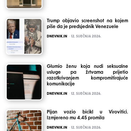
Trump objavio screenshot na kojem
piše da je predsjednik Venezuele
POSTED
DNEVNIK.IN
12. SIJEČNJA 2026.
Glumio ženu koja nudi seksualne
usluge pa žrtvama prijetio
razotkrivanjem kompromitirajuće
komunikacije
POSTED
DNEVNIK.IN
12. SIJEČNJA 2026.
Pijan vozio bicikl u Virovitici.
Izmjereno mu 4.45 promila
POSTED
DNEVNIK.IN
12. SIJEČNJA 2026.