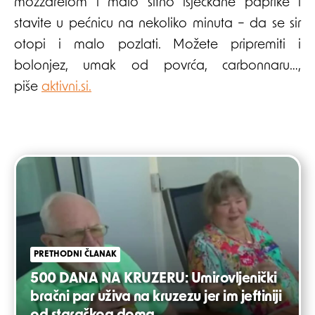
mozzarelom i malo sitno isjeckane paprike i
stavite u pećnicu na nekoliko minuta – da se sir
otopi i malo pozlati. Možete pripremiti i
bolonjez, umak od povrća, carbonnaru…,
piše
aktivni.si.
Post
navigation
PRETHODNI ČLANAK
500 DANA NA KRUZERU: Umirovljenički
bračni par uživa na kruzezu jer im jeftiniji