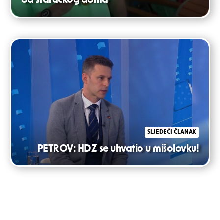
od staračkog doma
SLJEDEĆI ČLANAK
PETROV: HDZ se uhvatio u mišolovku!