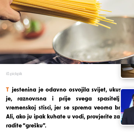
i0.pickpik
Tjestenina je odavno osvojila svijet, ukusna
je, raznovrsna i prije svega spasitelj u
vremenskoj stisci, jer se sprema veoma brzo.
Ali, ako ju ipak kuhate u vodi, provjerite zašto
radite “grešku”.