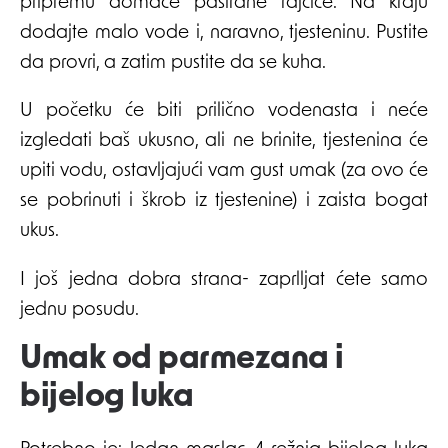
pripremu domaće pasirane rajčice. Na kraju
dodajte malo vode i, naravno, tjesteninu. Pustite
da provri, a zatim pustite da se kuha.
U početku će biti prilično vodenasta i neće
izgledati baš ukusno, ali ne brinite, tjestenina će
upiti vodu, ostavljajući vam gust umak (za ovo će
se pobrinuti i škrob iz tjestenine) i zaista bogat
ukus.
I još jedna dobra strana- zaprlljat ćete samo
jednu posudu.
Umak od parmezana i
bijelog luka