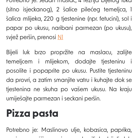
Potrebno je: Jedan maslac, 4 režnja bijelog luka
(sitno isjeckanog), 2 šalice pilećeg temeljca, 1
šalica mlijeka, 220 g tjestenine (npr. fetucini), sol i
papar po ukusu, naribani parmezan (po ukusu),
svjež peršin, prenosi
N1
Bijeli luk brzo propržite na maslacu, zalijte
temeljcem i mlijekom, dodajte tjesteninu i
posolite i popaprite po ukusu. Pustite tjesteninu
da provri, a zatim smanjite vatru i kuhajte dok se
tjestenina ne skuha po vašem ukusu. Na kraju
umiješajte parmezan i seckani peršin.
Pizza pasta
Potrebno je: Maslinovo ulje, kobasica, paprika,