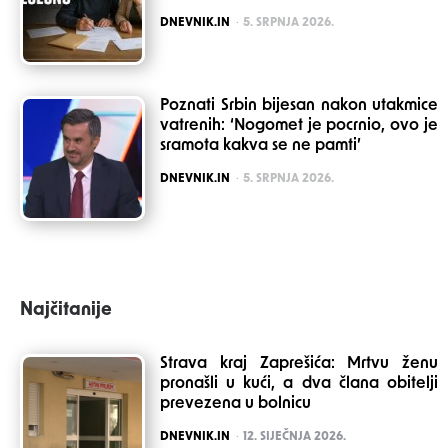
POSTED
DNEVNIK.IN
5. SRPNJA 2026.
Poznati Srbin bijesan nakon utakmice
vatrenih: ‘Nogomet je pocrnio, ovo je
sramota kakva se ne pamti’
POSTED
DNEVNIK.IN
5. SRPNJA 2026.
Najčitanije
Strava kraj Zaprešića: Mrtvu ženu
pronašli u kući, a dva člana obitelji
prevezena u bolnicu
POSTED
DNEVNIK.IN
12. SIJEČNJA 2026.