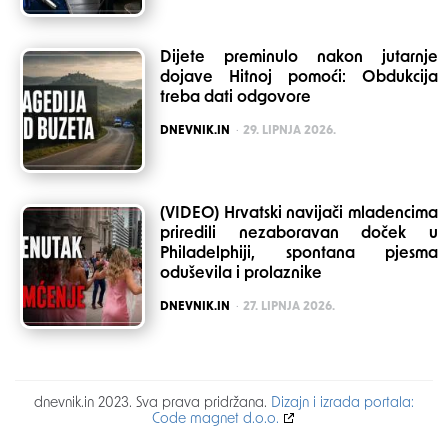
Dijete preminulo nakon jutarnje
dojave Hitnoj pomoći: Obdukcija
treba dati odgovore
POSTED
DNEVNIK.IN
29. LIPNJA 2026.
(VIDEO) Hrvatski navijači mladencima
priredili nezaboravan doček u
Philadelphiji, spontana pjesma
oduševila i prolaznike
POSTED
DNEVNIK.IN
27. LIPNJA 2026.
dnevnik.in 2023. Sva prava pridržana.
Dizajn i izrada portala:
Code magnet d.o.o.