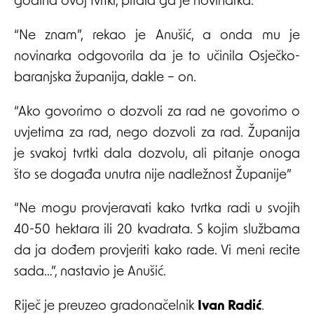
godina ovoj tvrtki, pitala ga je novinarka.
“Ne znam”, rekao je Anušić, a onda mu je
novinarka odgovorila da je to učinila Osječko-
baranjska županija, dakle – on.
“Ako govorimo o dozvoli za rad ne govorimo o
uvjetima za rad, nego dozvoli za rad. Županija
je svakoj tvrtki dala dozvolu, ali pitanje onoga
što se događa unutra nije nadležnost Županije”
“Ne mogu provjeravati kako tvrtka radi u svojih
40-50 hektara ili 20 kvadrata. S kojim službama
da ja dođem provjeriti kako rade. Vi meni recite
sada…”, nastavio je Anušić.
Riječ je preuzeo gradonačelnik
Ivan Radić
.