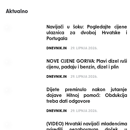
Aktualno
Navijači u šoku: Pogledajte cijene
ulaznica za dvoboj Hrvatske i
Portugala
POSTED
DNEVNIK.IN
29. LIPNJA 2026.
NOVE CIJENE GORIVA: Plavi dizel ruši
cijenu, padaju i benzin, dizel i plin
POSTED
DNEVNIK.IN
29. LIPNJA 2026.
Dijete preminulo nakon jutarnje
dojave Hitnoj pomoći: Obdukcija
treba dati odgovore
POSTED
DNEVNIK.IN
29. LIPNJA 2026.
(VIDEO) Hrvatski navijači mladencima