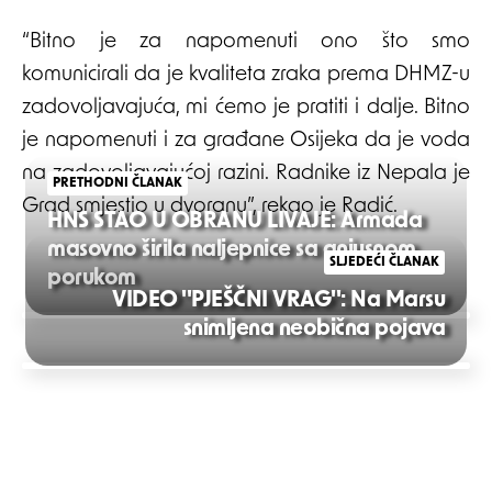
“Bitno je za napomenuti ono što smo
komunicirali da je kvaliteta zraka prema DHMZ-u
zadovoljavajuća, mi ćemo je pratiti i dalje. Bitno
je napomenuti i za građane Osijeka da je voda
na zadovoljavajućoj razini. Radnike iz Nepala je
PRETHODNI ČLANAK
Grad smjestio u dvoranu”, rekao je Radić.
HNS STAO U OBRANU LIVAJE: Armada
masovno širila naljepnice sa gnjusnom
SLJEDEĆI ČLANAK
porukom
VIDEO ''PJEŠČNI VRAG'': Na Marsu
Post
snimljena neobična pojava
navigation