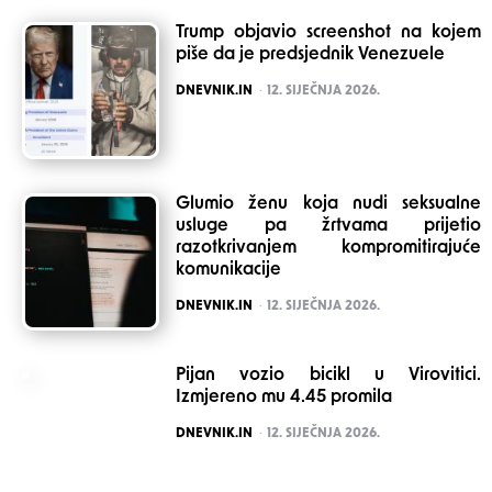
Trump objavio screenshot na kojem
piše da je predsjednik Venezuele
POSTED
DNEVNIK.IN
12. SIJEČNJA 2026.
Glumio ženu koja nudi seksualne
usluge pa žrtvama prijetio
razotkrivanjem kompromitirajuće
komunikacije
POSTED
DNEVNIK.IN
12. SIJEČNJA 2026.
Pijan vozio bicikl u Virovitici.
Izmjereno mu 4.45 promila
POSTED
DNEVNIK.IN
12. SIJEČNJA 2026.