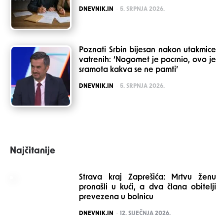
POSTED
DNEVNIK.IN
5. SRPNJA 2026.
Poznati Srbin bijesan nakon utakmice
vatrenih: ‘Nogomet je pocrnio, ovo je
sramota kakva se ne pamti’
POSTED
DNEVNIK.IN
5. SRPNJA 2026.
Najčitanije
Strava kraj Zaprešića: Mrtvu ženu
pronašli u kući, a dva člana obitelji
prevezena u bolnicu
POSTED
DNEVNIK.IN
12. SIJEČNJA 2026.