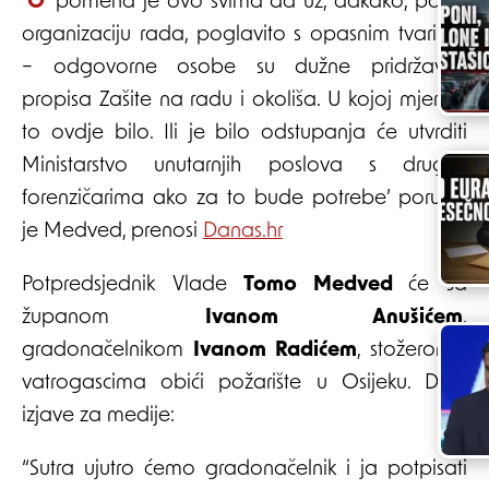
‘Opomena je ovo svima da uz, dakako, poziv,
organizaciju rada, poglavito s opasnim tvarima
– odgovorne osobe su dužne pridržavati
propisa Zašite na radu i okoliša. U kojoj mjeri je
to ovdje bilo. Ili je bilo odstupanja će utvrditi
Ministarstvo unutarnjih poslova s drugim
forenzičarima ako za to bude potrebe’ poručio
je Medved, prenosi
Danas.hr
Potpredsjednik Vlade
Tomo Medved
će sa
županom
Ivanom Anušićem
,
gradonačelnikom
Ivanom Radićem
, stožerom i
vatrogascima obići požarište u Osijeku. Daju
izjave za medije:
“Sutra ujutro ćemo gradonačelnik i ja potpisati