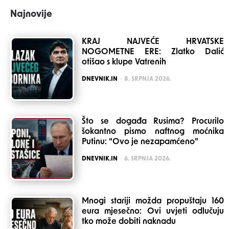
Najnovije
KRAJ NAJVEĆE HRVATSKE
NOGOMETNE ERE: Zlatko Dalić
otišao s klupe Vatrenih
POSTED
DNEVNIK.IN
8. SRPNJA 2026.
Što se događa Rusima? Procurilo
šokantno pismo naftnog moćnika
Putinu: “Ovo je nezapamćeno”
POSTED
DNEVNIK.IN
6. SRPNJA 2026.
Mnogi stariji možda propuštaju 160
eura mjesečno: Ovi uvjeti odlučuju
tko može dobiti naknadu