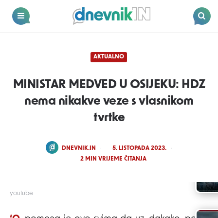
Dnevnik.in
Menu
Search
AKTUALNO
MINISTAR MEDVED U OSIJEKU: HDZ
nema nikakve veze s vlasnikom
tvrtke
POSTED
DNEVNIK.IN
5. LISTOPADA 2023.
BY
2
MIN VRIJEME ČITANJA
youtube