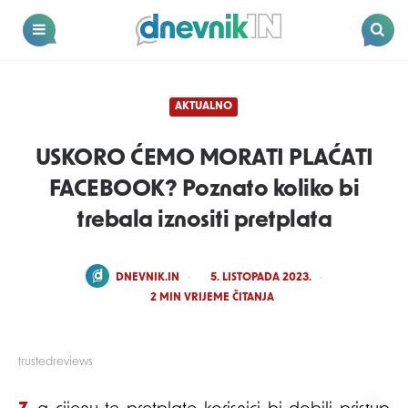
Dnevnik.in
Menu
Search
AKTUALNO
USKORO ĆEMO MORATI PLAĆATI
FACEBOOK? Poznato koliko bi
trebala iznositi pretplata
POSTED
DNEVNIK.IN
5. LISTOPADA 2023.
BY
2
MIN VRIJEME ČITANJA
trustedreviews