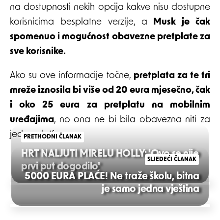
na dostupnosti nekih opcija kakve nisu dostupne
korisnicima besplatne verzije, a
Musk je čak
spomenuo i mogućnost obavezne pretplate za
sve korisnike.
Ako su ove informacije točne,
pretplata za te tri
mreže iznosila bi više od 20 eura mjesečno, čak
i oko 25 eura za pretplatu na mobilnim
uređajima
, no ona ne bi bila obavezna niti za
jednu platformu.
PRETHODNI ČLANAK
HRT NALJUTI MIRELU HOLLY: 'Ovo se nije
SLJEDEĆI ČLANAK
prvi put dogodilo'
5000 EURA PLAĆE! Ne traže školu, bitna
Post
je samo jedna vještina
navigation