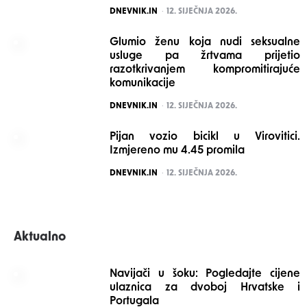
POSTED
DNEVNIK.IN
12. SIJEČNJA 2026.
Glumio ženu koja nudi seksualne
usluge pa žrtvama prijetio
razotkrivanjem kompromitirajuće
komunikacije
POSTED
DNEVNIK.IN
12. SIJEČNJA 2026.
Pijan vozio bicikl u Virovitici.
Izmjereno mu 4.45 promila
POSTED
DNEVNIK.IN
12. SIJEČNJA 2026.
Aktualno
Navijači u šoku: Pogledajte cijene
ulaznica za dvoboj Hrvatske i
Portugala