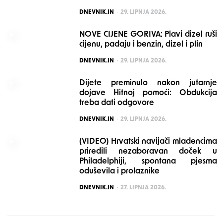
POSTED
DNEVNIK.IN
29. LIPNJA 2026.
NOVE CIJENE GORIVA: Plavi dizel ruši
cijenu, padaju i benzin, dizel i plin
POSTED
DNEVNIK.IN
29. LIPNJA 2026.
Dijete preminulo nakon jutarnje
dojave Hitnoj pomoći: Obdukcija
treba dati odgovore
POSTED
DNEVNIK.IN
29. LIPNJA 2026.
(VIDEO) Hrvatski navijači mladencima
priredili nezaboravan doček u
Philadelphiji, spontana pjesma
oduševila i prolaznike
POSTED
DNEVNIK.IN
27. LIPNJA 2026.