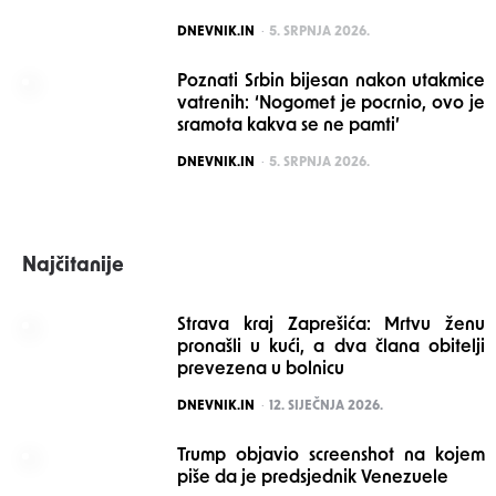
POSTED
DNEVNIK.IN
5. SRPNJA 2026.
Poznati Srbin bijesan nakon utakmice
vatrenih: ‘Nogomet je pocrnio, ovo je
sramota kakva se ne pamti’
POSTED
DNEVNIK.IN
5. SRPNJA 2026.
Najčitanije
Strava kraj Zaprešića: Mrtvu ženu
pronašli u kući, a dva člana obitelji
prevezena u bolnicu
POSTED
DNEVNIK.IN
12. SIJEČNJA 2026.
Trump objavio screenshot na kojem
piše da je predsjednik Venezuele