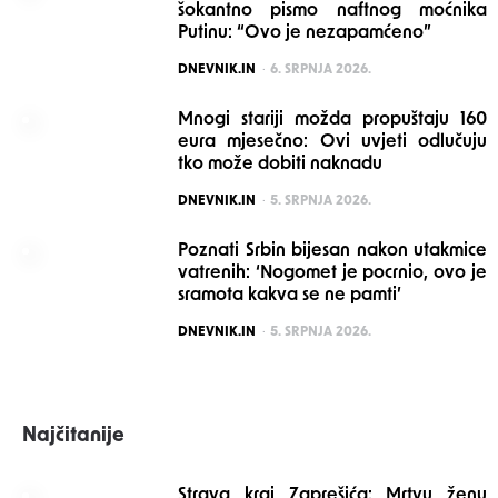
šokantno pismo naftnog moćnika
Putinu: “Ovo je nezapamćeno”
POSTED
DNEVNIK.IN
6. SRPNJA 2026.
Mnogi stariji možda propuštaju 160
eura mjesečno: Ovi uvjeti odlučuju
tko može dobiti naknadu
POSTED
DNEVNIK.IN
5. SRPNJA 2026.
Poznati Srbin bijesan nakon utakmice
vatrenih: ‘Nogomet je pocrnio, ovo je
sramota kakva se ne pamti’
POSTED
DNEVNIK.IN
5. SRPNJA 2026.
Najčitanije
Strava kraj Zaprešića: Mrtvu ženu