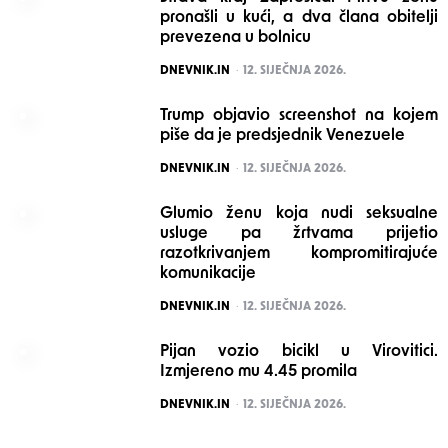
pronašli u kući, a dva člana obitelji
prevezena u bolnicu
POSTED
DNEVNIK.IN
12. SIJEČNJA 2026.
Trump objavio screenshot na kojem
piše da je predsjednik Venezuele
POSTED
DNEVNIK.IN
12. SIJEČNJA 2026.
Glumio ženu koja nudi seksualne
usluge pa žrtvama prijetio
razotkrivanjem kompromitirajuće
komunikacije
POSTED
DNEVNIK.IN
12. SIJEČNJA 2026.
Pijan vozio bicikl u Virovitici.
Izmjereno mu 4.45 promila
POSTED
DNEVNIK.IN
12. SIJEČNJA 2026.