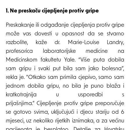
1. Ne preskaču cijepljenje protiv gripe
Preskakanje ili odgađanje cijepljenja protiv gripe
može vas dovesti u opasnost da se stvarno
razbolite, kaže dr. Marie-Louise Landry,
profesorica laboratorijske medicine na
Medicinskom fakultetu Yale. “Više puta dobila
sam gripu i svaki put bila sam jako bolesna”,
rekla je. “Otkako sam primila cjepivo, samo sam
jednom dobila gripu, no bila je puno blaža i
kratkotrajnija u usporedbi s
prijašnjima.” Cijepljenje protiv gripe preporučuje
se gotovo svima, uključujući i djecu stariju od 6
mjeseci, uz nekoliko rijetkih iznimaka, a za većinu
pacijenata je besplatno. Detalje za Hrvatsku