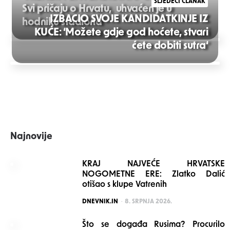
SLJEDEĆI ČLANAK
Svi pričaju o Hrvatu, uhvaćen je u
IZBACIO SVOJE KANDIDATKINJE IZ
hodniku stadiona
KUĆE: ‘Možete gdje god hoćete, stvari
Post
ćete dobiti sutra‘
navigation
Najnovije
KRAJ NAJVEĆE HRVATSKE
NOGOMETNE ERE: Zlatko Dalić
otišao s klupe Vatrenih
POSTED
DNEVNIK.IN
8. SRPNJA 2026.
Što se događa Rusima? Procurilo