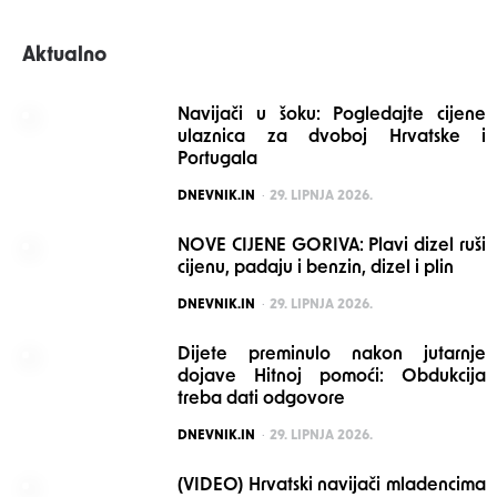
Aktualno
Navijači u šoku: Pogledajte cijene
ulaznica za dvoboj Hrvatske i
Portugala
POSTED
DNEVNIK.IN
29. LIPNJA 2026.
NOVE CIJENE GORIVA: Plavi dizel ruši
cijenu, padaju i benzin, dizel i plin
POSTED
DNEVNIK.IN
29. LIPNJA 2026.
Dijete preminulo nakon jutarnje
dojave Hitnoj pomoći: Obdukcija
treba dati odgovore
POSTED
DNEVNIK.IN
29. LIPNJA 2026.
(VIDEO) Hrvatski navijači mladencima