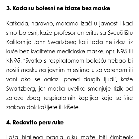
3. Kada su bolesni ne izlaze bez maske
Katkada, naravno, moramo izaći u javnost i kad
smo bolesni, kaže profesor emeritus sa Sveučilištu
Kalifornija John Swartzberg koji tada ne izlazi iz
kuće bez kvalitetne medicinske maske, npr. N95 ili
KN95. “Svatko s respiratornom bolešću trebao bi
nositi masku na javnim mjestima u zatvorenom ili
vani ako se nalazi pored drugih ljudi”, kaže
Swartzberg, jer maska uvelike smanjuje rizik od
zaraze zbog respiratornih kapljica koje se šire
zrakom dok kašljete ili kišete.
4. Redovito peru ruke
Loša higijena pranja ruku može biti čimbenik