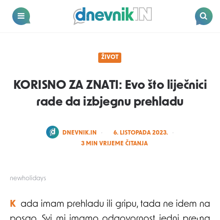
Dnevnik.in
Menu
Search
ŽIVOT
KORISNO ZA ZNATI: Evo što liječnici
rade da izbjegnu prehladu
POSTED
DNEVNIK.IN
6. LISTOPADA 2023.
BY
3
MIN VRIJEME ČITANJA
newholidays
Kada imam prehladu ili gripu, tada ne idem na
posao. Svi mi imamo odgovornost jedni prema