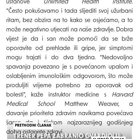
ustanove
Unlimited Health Institute
.
“Često pokušavamo i tada slijediti svoj užurbani
ritam, bez obzira na to kako se osjećamo, a to
može negativno utjecati na naše zdravlje. Dobra
vijest je da i san može pomoći da se brže
oporavite od prehlade ili gripe, jer simptomi
mogu trajati i do dva tjedna. “Nedovoljno
spavanja povezano je s povećanom upalom i
oslabljenim imunološkim odgovorom, što može
produljiti vrijeme potrebno za oporavak od
bolesti”, kaže instruktor medicine s
Harvard
Medical School
Matthew Weaver, a
davanje prioriteta zdravim navikama povećava
šanse da i tijekom najzaraznijeg godišnjeg
PRETHODNI ČLANAK
doba ostanete zdravi.
TRENER PEPA ZABRANIO GVARDIOLU: