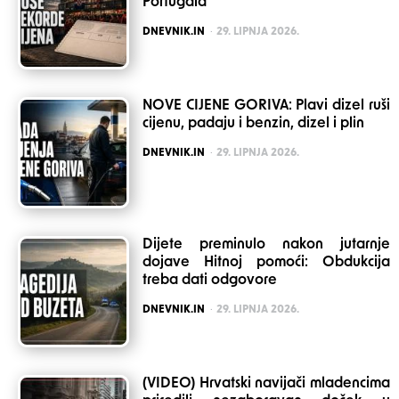
Portugala
POSTED
DNEVNIK.IN
29. LIPNJA 2026.
NOVE CIJENE GORIVA: Plavi dizel ruši
cijenu, padaju i benzin, dizel i plin
POSTED
DNEVNIK.IN
29. LIPNJA 2026.
Dijete preminulo nakon jutarnje
dojave Hitnoj pomoći: Obdukcija
treba dati odgovore
POSTED
DNEVNIK.IN
29. LIPNJA 2026.
(VIDEO) Hrvatski navijači mladencima