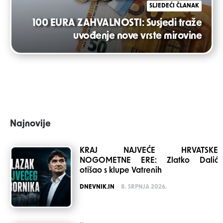
SLJEDEĆI ČLANAK
100 EURA ZAHVALNOSTI: Susjedi traže
uvođenje nove vrste mirovine
Najnovije
KRAJ NAJVEĆE HRVATSKE
NOGOMETNE ERE: Zlatko Dalić
otišao s klupe Vatrenih
POSTED
DNEVNIK.IN
8. SRPNJA 2026.