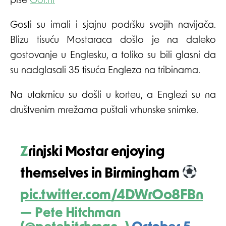
piše
Gol.hr
Gosti su imali i sjajnu podršku svojih navijača.
Blizu tisuću Mostaraca došlo je na daleko
gostovanje u Englesku, a toliko su bili glasni da
su nadglasali 35 tisuća Engleza na tribinama.
Na utakmicu su došli u korteu, a Englezi su na
društvenim mrežama puštali vrhunske snimke.
Zrinjski Mostar enjoying
themselves in Birmingham
pic.twitter.com/4DWrOo8FBn
— Pete Hitchman