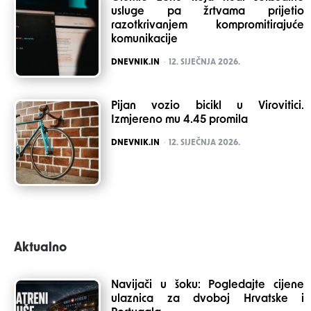
usluge pa žrtvama prijetio
razotkrivanjem kompromitirajuće
komunikacije
POSTED
DNEVNIK.IN
12. SIJEČNJA 2026.
Pijan vozio bicikl u Virovitici.
Izmjereno mu 4.45 promila
POSTED
DNEVNIK.IN
12. SIJEČNJA 2026.
Aktualno
Navijači u šoku: Pogledajte cijene
ulaznica za dvoboj Hrvatske i