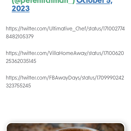
(@petehitchman_)
October 5,
2023
https://twitter.com/Ultimative_Chef/status/171002774
8482105379
https://twitter.com/VillaHomeAway/status/17100620
25362035145
https://twitter.com/FBAwayDays/status/1709990242
323755245
Post