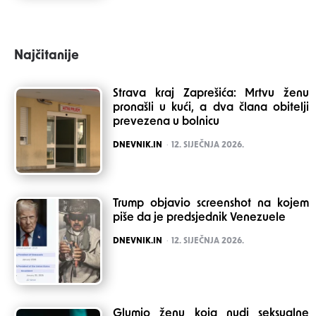
Najčitanije
Strava kraj Zaprešića: Mrtvu ženu
pronašli u kući, a dva člana obitelji
prevezena u bolnicu
POSTED
DNEVNIK.IN
12. SIJEČNJA 2026.
Trump objavio screenshot na kojem
piše da je predsjednik Venezuele
POSTED
DNEVNIK.IN
12. SIJEČNJA 2026.
Glumio ženu koja nudi seksualne