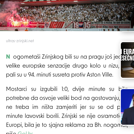
ultras-zrinjski.net
Nogometaši Zrinjskog bili su na pragu još jedne
velike europske senzacije drugo kolo u nizu, no
pali su u 94. minuti susreta protiv Aston Ville.
Mostarci su izgubili 1:0, dvije minute su bila
potrebne da osvoje veliki bod na gostovanju, no
ne treba im ništa zamjeriti jer su se od prve
minute lavovski borili. Zrinjski se nije osramotio u
Europi, bila je to sjajna reklama za Bh. nogomet,