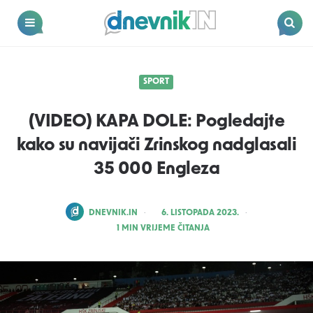
Dnevnik.in
Menu
Search
SPORT
(VIDEO) KAPA DOLE: Pogledajte
kako su navijači Zrinskog nadglasali
35 000 Engleza
POSTED
DNEVNIK.IN
6. LISTOPADA 2023.
BY
1
MIN VRIJEME ČITANJA