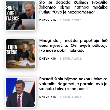
Što se događa Rusima? Procurilo
šokantno pismo naftnog moćnika
Putinu: “Ovo je nezapamćeno”
POSTED
DNEVNIK.IN
6. SRPNJA 2026.
Mnogi stariji možda propuštaju 160
eura mjesečno: Ovi uvjeti odlučuju
tko može dobiti naknadu
POSTED
DNEVNIK.IN
5. SRPNJA 2026.
Poznati Srbin bijesan nakon utakmice
vatrenih: ‘Nogomet je pocrnio, ovo je
sramota kakva se ne pamti’
POSTED
DNEVNIK.IN
5. SRPNJA 2026.