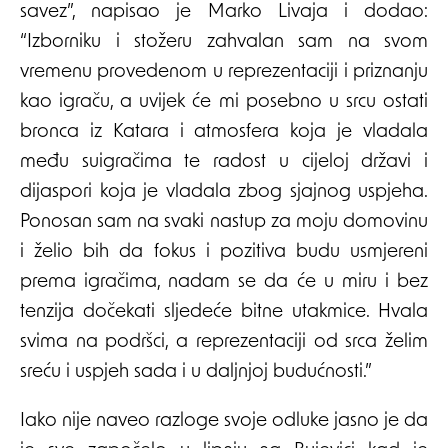
savez”, napisao je Marko Livaja i dodao:
“Izborniku i stožeru zahvalan sam na svom
vremenu provedenom u reprezentaciji i priznanju
kao igraču, a uvijek će mi posebno u srcu ostati
bronca iz Katara i atmosfera koja je vladala
među suigračima te radost u cijeloj državi i
dijaspori koja je vladala zbog sjajnog uspjeha.
Ponosan sam na svaki nastup za moju domovinu
i želio bih da fokus i pozitiva budu usmjereni
prema igračima, nadam se da će u miru i bez
tenzija dočekati sljedeće bitne utakmice. Hvala
svima na podršci, a reprezentaciji od srca želim
sreću i uspjeh sada i u daljnjoj budućnosti.”
Iako nije naveo razloge svoje odluke jasno je da