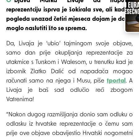
Objava Marka Livaje da napušta
reprezentciju isprva je šokirala sve, ali kad se
pogleda unazad četiri mjeseca dojam je da se
moglo naslutiti što se sprema.
Da, Livaja je ‘ubio’ tajmingom svoje objave,
samo dan prije okupljanja reprezentacije za
utakmice s Turskom i Walesom, u trenutku kad je
izbornik Zlatko Dalić od napadača mogao
računati samo na njega i Musu, piše
tportal
. A
Livaja je baš sad odlučio reći zbogom
Vatrenima!
“Nakon dugog razmišljanja donio sam odluku o
odlasku iz hrvatske reprezentacije o čemu sam
prije ove objave obavijestio Hrvatski nogometni