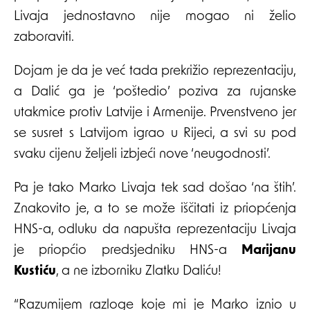
Livaja jednostavno nije mogao ni želio
zaboraviti.
Dojam je da je već tada prekrižio reprezentaciju,
a Dalić ga je ‘poštedio’ poziva za rujanske
utakmice protiv Latvije i Armenije. Prvenstveno jer
se susret s Latvijom igrao u Rijeci, a svi su pod
svaku cijenu željeli izbjeći nove ‘neugodnosti’.
Pa je tako Marko Livaja tek sad došao ‘na štih’.
Znakovito je, a to se može iščitati iz priopćenja
HNS-a, odluku da napušta reprezentaciju Livaja
je priopćio predsjedniku HNS-a
Marijanu
Kustiću
, a ne izborniku Zlatku Daliću!
“Razumijem razloge koje mi je Marko iznio u