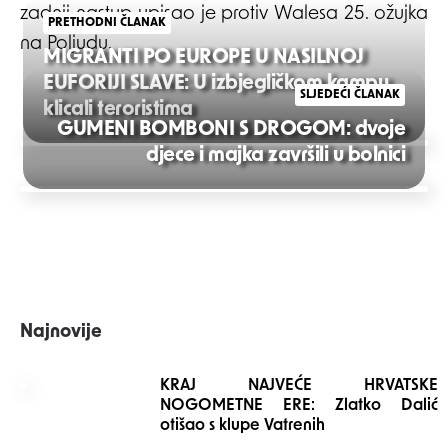
zadnji nastup upisao je protiv Walesa 25. ožujka
PRETHODNI ČLANAK
na Poljudu.
MIGRANTI PO EUROPE U NASILNOJ
EUFORIJI SLAVE: U izbjegličkom kampu
SLJEDEĆI ČLANAK
klicali teroristima
GUMENI BOMBONI S DROGOM: dvoje
Post
djece i majka završili u bolnici
navigation
Najnovije
KRAJ NAJVEĆE HRVATSKE
NOGOMETNE ERE: Zlatko Dalić
otišao s klupe Vatrenih