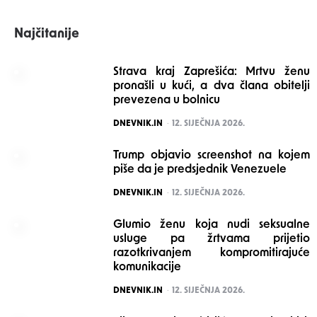
Najčitanije
Strava kraj Zaprešića: Mrtvu ženu
pronašli u kući, a dva člana obitelji
prevezena u bolnicu
POSTED
DNEVNIK.IN
12. SIJEČNJA 2026.
Trump objavio screenshot na kojem
piše da je predsjednik Venezuele
POSTED
DNEVNIK.IN
12. SIJEČNJA 2026.
Glumio ženu koja nudi seksualne
usluge pa žrtvama prijetio
razotkrivanjem kompromitirajuće
komunikacije
POSTED
DNEVNIK.IN
12. SIJEČNJA 2026.