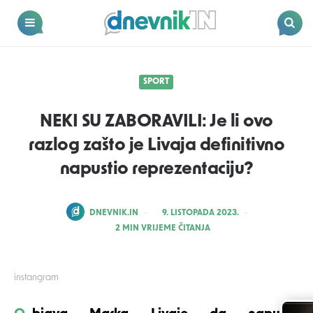
Dnevnik.in
Menu
Search
SPORT
NEKI SU ZABORAVILI: Je li ovo
razlog zašto je Livaja definitivno
napustio reprezentaciju?
POSTED
DNEVNIK.IN
9. LISTOPADA 2023.
BY
2
MIN VRIJEME ČITANJA
instangram