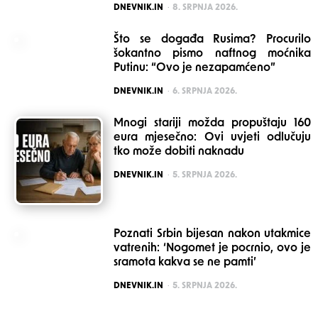
POSTED
DNEVNIK.IN
8. SRPNJA 2026.
Što se događa Rusima? Procurilo
šokantno pismo naftnog moćnika
Putinu: “Ovo je nezapamćeno”
POSTED
DNEVNIK.IN
6. SRPNJA 2026.
Mnogi stariji možda propuštaju 160
eura mjesečno: Ovi uvjeti odlučuju
tko može dobiti naknadu
POSTED
DNEVNIK.IN
5. SRPNJA 2026.
Poznati Srbin bijesan nakon utakmice
vatrenih: ‘Nogomet je pocrnio, ovo je
sramota kakva se ne pamti’
POSTED
DNEVNIK.IN
5. SRPNJA 2026.