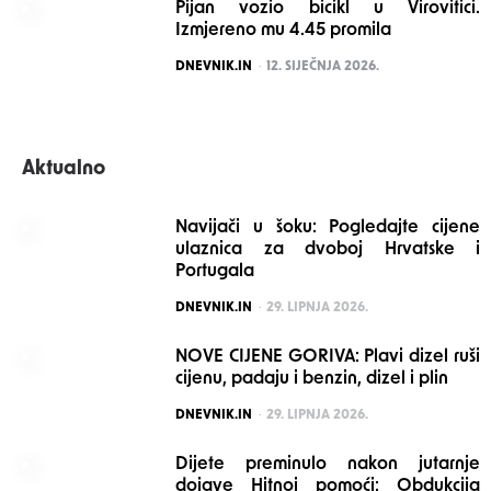
Pijan vozio bicikl u Virovitici.
Izmjereno mu 4.45 promila
POSTED
DNEVNIK.IN
12. SIJEČNJA 2026.
Aktualno
Navijači u šoku: Pogledajte cijene
ulaznica za dvoboj Hrvatske i
Portugala
POSTED
DNEVNIK.IN
29. LIPNJA 2026.
NOVE CIJENE GORIVA: Plavi dizel ruši
cijenu, padaju i benzin, dizel i plin
POSTED
DNEVNIK.IN
29. LIPNJA 2026.
Dijete preminulo nakon jutarnje
dojave Hitnoj pomoći: Obdukcija