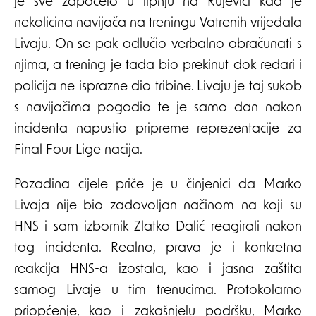
je sve započelo u lipnju na Rujevici kad je
nekolicina navijača na treningu Vatrenih vrijeđala
Livaju. On se pak odlučio verbalno obračunati s
njima, a trening je tada bio prekinut dok redari i
policija ne isprazne dio tribine. Livaju je taj sukob
s navijačima pogodio te je samo dan nakon
incidenta napustio pripreme reprezentacije za
Final Four Lige nacija.
Pozadina cijele priče je u činjenici da Marko
Livaja nije bio zadovoljan načinom na koji su
HNS i sam izbornik Zlatko Dalić reagirali nakon
tog incidenta. Realno, prava je i konkretna
reakcija HNS-a izostala, kao i jasna zaštita
samog Livaje u tim trenucima. Protokolarno
priopćenje, kao i zakašnjelu podršku, Marko