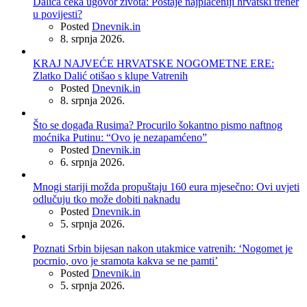
Dalića čeka ugovor života: Postaje najplaćeniji hrvatski trener
u povijesti?
Posted
Dnevnik.in
8. srpnja 2026.
KRAJ NAJVEĆE HRVATSKE NOGOMETNE ERE:
Zlatko Dalić otišao s klupe Vatrenih
Posted
Dnevnik.in
8. srpnja 2026.
Što se događa Rusima? Procurilo šokantno pismo naftnog
moćnika Putinu: “Ovo je nezapamćeno”
Posted
Dnevnik.in
6. srpnja 2026.
Mnogi stariji možda propuštaju 160 eura mjesečno: Ovi uvjeti
odlučuju tko može dobiti naknadu
Posted
Dnevnik.in
5. srpnja 2026.
Poznati Srbin bijesan nakon utakmice vatrenih: ‘Nogomet je
pocrnio, ovo je sramota kakva se ne pamti’
Posted
Dnevnik.in
5. srpnja 2026.