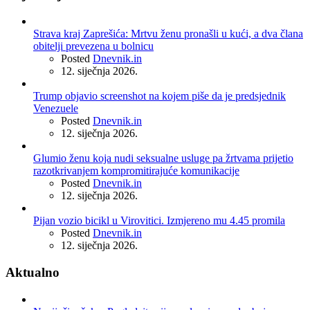
Strava kraj Zaprešića: Mrtvu ženu pronašli u kući, a dva člana
obitelji prevezena u bolnicu
Posted
Dnevnik.in
12. siječnja 2026.
Trump objavio screenshot na kojem piše da je predsjednik
Venezuele
Posted
Dnevnik.in
12. siječnja 2026.
Glumio ženu koja nudi seksualne usluge pa žrtvama prijetio
razotkrivanjem kompromitirajuće komunikacije
Posted
Dnevnik.in
12. siječnja 2026.
Pijan vozio bicikl u Virovitici. Izmjereno mu 4.45 promila
Posted
Dnevnik.in
12. siječnja 2026.
Aktualno