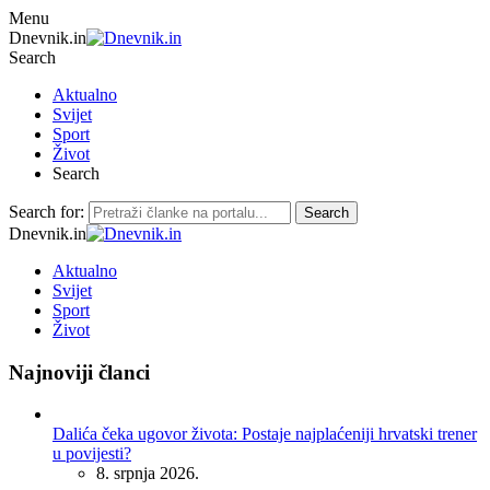
Menu
Dnevnik.in
Search
Aktualno
Svijet
Sport
Život
Search
Search for:
Search
Dnevnik.in
Aktualno
Svijet
Sport
Život
Najnoviji članci
Dalića čeka ugovor života: Postaje najplaćeniji hrvatski trener
u povijesti?
8. srpnja 2026.