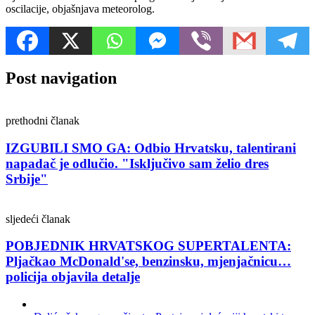
oscilacije, objašnjava meteorolog.
Post navigation
prethodni članak
IZGUBILI SMO GA: Odbio Hrvatsku, talentirani
napadač je odlučio. "Isključivo sam želio dres
Srbije"
sljedeći članak
POBJEDNIK HRVATSKOG SUPERTALENTA:
Pljačkao McDonald'se, benzinsku, mjenjačnicu…
policija objavila detalje