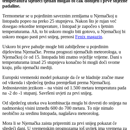
temperatura sljedeći tjedan mogao bi čak donijeti i prve snježne
padaline.
Termometar se u pojedinim saveznim zemljama u Njemačkoj u
listopadu popeo na preko 25 stupnjeva. Nakon što je rujan već
dosegao rekordne temperature, i listopad je započeo s ljetnim
temperaturama. Ali, to bi uskoro moglo biti gotovo, u Njemačkoj bi
uskoro mogao pasti prvi snijeg, prenosi
Fenix magazin
.
Uskoro bi prve pahulje mogle biti zabilježene u pojedinim
dijelovima Njemačke. Prema prognozi njemačkih meteorologa, u
Njemačkoj će od 15. listopada biti znatno svježije vrijeme. Dani s
temperaturama iznad 25 stupnjeva konačno bi mogli doći svome
kraju, pišu njemački mediji.
Europski vremenski model pokazuje da će se hladnije zračne mase
od vikenda i sljedećeg tjedna premještati prema Njemačkoj.
Jednostavnim jezikom – na visini od 1.500 metara temperatura pada
na -2 do -1 stupanj. Savršeni uvjeti za prvi snijeg.
Od sljedećeg utorka ova kombinacija mogla bi dovesti do snijega na
nadmorskoj visini između 600 do 700 metara. To nije nimalo
neobično za sredinu listopada, naglašava meteorolog.
Mora li se Njemačka zaista pripremiti za prvi snijeg pokazat će
sljedeći dani. U vremenskim prognozama još uvijek ima vremena za