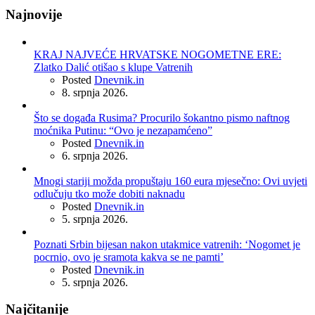
Najnovije
KRAJ NAJVEĆE HRVATSKE NOGOMETNE ERE:
Zlatko Dalić otišao s klupe Vatrenih
Posted
Dnevnik.in
8. srpnja 2026.
Što se događa Rusima? Procurilo šokantno pismo naftnog
moćnika Putinu: “Ovo je nezapamćeno”
Posted
Dnevnik.in
6. srpnja 2026.
Mnogi stariji možda propuštaju 160 eura mjesečno: Ovi uvjeti
odlučuju tko može dobiti naknadu
Posted
Dnevnik.in
5. srpnja 2026.
Poznati Srbin bijesan nakon utakmice vatrenih: ‘Nogomet je
pocrnio, ovo je sramota kakva se ne pamti’
Posted
Dnevnik.in
5. srpnja 2026.
Najčitanije