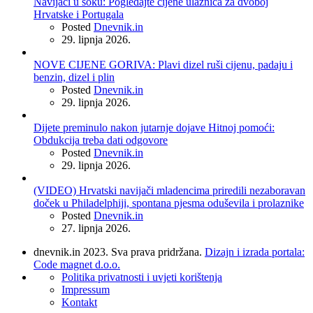
Navijači u šoku: Pogledajte cijene ulaznica za dvoboj
Hrvatske i Portugala
Posted
Dnevnik.in
29. lipnja 2026.
NOVE CIJENE GORIVA: Plavi dizel ruši cijenu, padaju i
benzin, dizel i plin
Posted
Dnevnik.in
29. lipnja 2026.
Dijete preminulo nakon jutarnje dojave Hitnoj pomoći:
Obdukcija treba dati odgovore
Posted
Dnevnik.in
29. lipnja 2026.
(VIDEO) Hrvatski navijači mladencima priredili nezaboravan
doček u Philadelphiji, spontana pjesma oduševila i prolaznike
Posted
Dnevnik.in
27. lipnja 2026.
dnevnik.in 2023. Sva prava pridržana.
Dizajn i izrada portala:
Code magnet d.o.o.
Politika privatnosti i uvjeti korištenja
Impressum
Kontakt