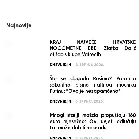
Najnovije
KRAJ NAJVEĆE HRVATSKE
NOGOMETNE ERE: Zlatko Dalić
otišao s klupe Vatrenih
POSTED
DNEVNIK.IN
8. SRPNJA 2026.
Što se događa Rusima? Procurilo
šokantno pismo naftnog moćnika
Putinu: “Ovo je nezapamćeno”
POSTED
DNEVNIK.IN
6. SRPNJA 2026.
Mnogi stariji možda propuštaju 160
eura mjesečno: Ovi uvjeti odlučuju
tko može dobiti naknadu
POSTED
DNEVNIK.IN
5. SRPNJA 2026.