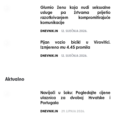
Glumio ženu koja nudi seksualne
usluge pa žrtvama prijetio
razotkrivanjem kompromitirajuće
komunikacije
POSTED
DNEVNIK.IN
12. SIJEČNJA 2026.
Pijan vozio bicikl u Virovitici.
Izmjereno mu 4.45 promila
POSTED
DNEVNIK.IN
12. SIJEČNJA 2026.
Aktualno
Navijači u šoku: Pogledajte cijene
ulaznica za dvoboj Hrvatske i
Portugala
POSTED
DNEVNIK.IN
29. LIPNJA 2026.