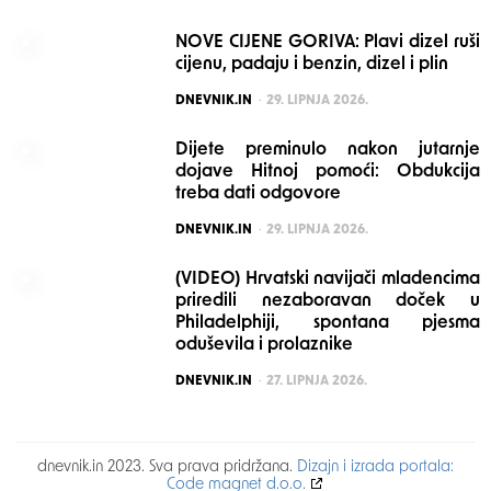
NOVE CIJENE GORIVA: Plavi dizel ruši
cijenu, padaju i benzin, dizel i plin
POSTED
DNEVNIK.IN
29. LIPNJA 2026.
Dijete preminulo nakon jutarnje
dojave Hitnoj pomoći: Obdukcija
treba dati odgovore
POSTED
DNEVNIK.IN
29. LIPNJA 2026.
(VIDEO) Hrvatski navijači mladencima
priredili nezaboravan doček u
Philadelphiji, spontana pjesma
oduševila i prolaznike
POSTED
DNEVNIK.IN
27. LIPNJA 2026.
dnevnik.in 2023. Sva prava pridržana.
Dizajn i izrada portala:
Code magnet d.o.o.