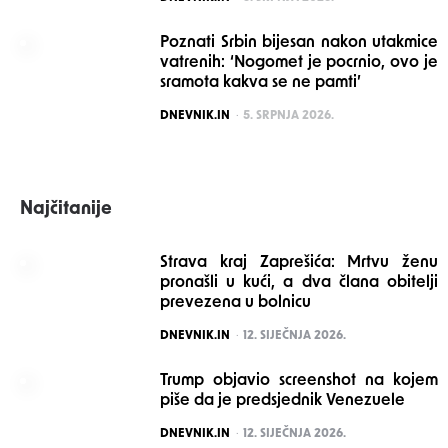
Poznati Srbin bijesan nakon utakmice
vatrenih: ‘Nogomet je pocrnio, ovo je
sramota kakva se ne pamti’
POSTED
DNEVNIK.IN
5. SRPNJA 2026.
Najčitanije
Strava kraj Zaprešića: Mrtvu ženu
pronašli u kući, a dva člana obitelji
prevezena u bolnicu
POSTED
DNEVNIK.IN
12. SIJEČNJA 2026.
Trump objavio screenshot na kojem
piše da je predsjednik Venezuele
POSTED
DNEVNIK.IN
12. SIJEČNJA 2026.