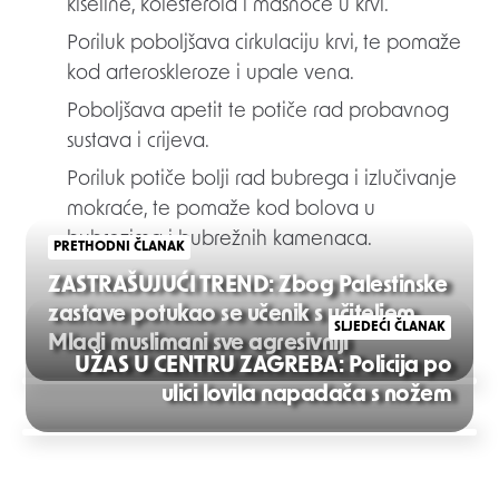
kiseline, kolesterola i masnoće u krvi.
Poriluk poboljšava cirkulaciju krvi, te pomaže
kod arteroskleroze i upale vena.
Poboljšava apetit te potiče rad probavnog
sustava i crijeva.
Poriluk potiče bolji rad bubrega i izlučivanje
mokraće, te pomaže kod bolova u
bubrezima i bubrežnih kamenaca.
PRETHODNI ČLANAK
ZASTRAŠUJUĆI TREND: Zbog Palestinske
zastave potukao se učenik s učiteljem.
SLJEDEĆI ČLANAK
Mladi muslimani sve agresivniji
UŽAS U CENTRU ZAGREBA: Policija po
Post
ulici lovila napadača s nožem
navigation