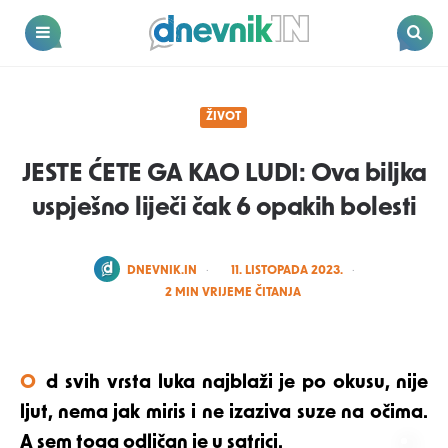
Dnevnik.in
Menu
Search
ŽIVOT
JESTE ĆETE GA KAO LUDI: Ova biljka
uspješno liječi čak 6 opakih bolesti
POSTED
DNEVNIK.IN
11. LISTOPADA 2023.
BY
2
MIN VRIJEME ČITANJA
Od svih vrsta luka najblaži je po okusu, nije
ljut, nema jak miris i ne izaziva suze na očima.
A sem toga odličan je u satrici.