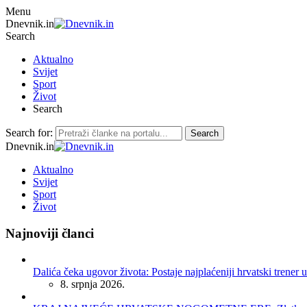
Menu
Dnevnik.in
Search
Aktualno
Svijet
Sport
Život
Search
Search for:
Search
Dnevnik.in
Aktualno
Svijet
Sport
Život
Najnoviji članci
Dalića čeka ugovor života: Postaje najplaćeniji hrvatski trener u
8. srpnja 2026.