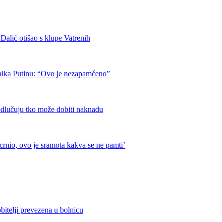
otišao s klupe Vatrenih
nika Putinu: “Ovo je nezapamćeno”
odlučuju tko može dobiti naknadu
crnio, ovo je sramota kakva se ne pamti’
bitelji prevezena u bolnicu