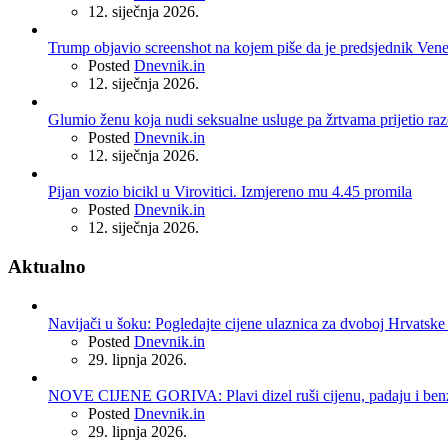
12. siječnja 2026.
Trump objavio screenshot na kojem piše da je predsjednik Ven
Posted
Dnevnik.in
12. siječnja 2026.
Glumio ženu koja nudi seksualne usluge pa žrtvama prijetio r
Posted
Dnevnik.in
12. siječnja 2026.
Pijan vozio bicikl u Virovitici. Izmjereno mu 4.45 promila
Posted
Dnevnik.in
12. siječnja 2026.
Aktualno
Navijači u šoku: Pogledajte cijene ulaznica za dvoboj Hrvatske 
Posted
Dnevnik.in
29. lipnja 2026.
NOVE CIJENE GORIVA: Plavi dizel ruši cijenu, padaju i benzin
Posted
Dnevnik.in
29. lipnja 2026.