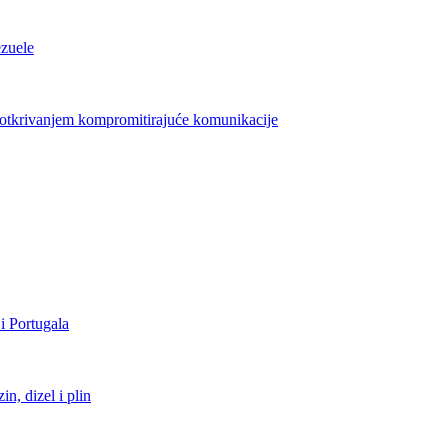
ezuele
azotkrivanjem kompromitirajuće komunikacije
i Portugala
, dizel i plin