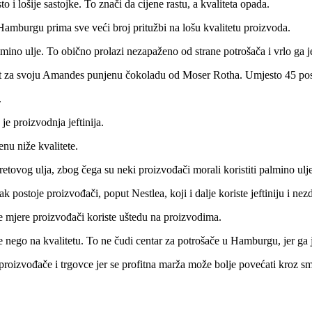
o i lošije sastojke. To znači da cijene rastu, a kvaliteta opada.
 Hamburgu prima sve veći broj pritužbi na lošu kvalitetu proizvoda.
lmino ulje. To obično prolazi nezapaženo od strane potrošača i vrlo ga j
cept za svoju Amandes punjenu čokoladu od Moser Rotha. Umjesto 45 pos
.
e proizvodnja jeftinija.
enu niže kvalitete.
tovog ulja, zbog čega su neki proizvođači morali koristiti palmino ulje
postoje proizvođači, poput Nestlea, koji i dalje koriste jeftiniju i nezd
e mjere proizvođači koriste uštedu na proizvodima.
nego na kvalitetu. To ne čudi centar za potrošače u Hamburgu, jer ga j
roizvođače i trgovce jer se profitna marža može bolje povećati kroz sma