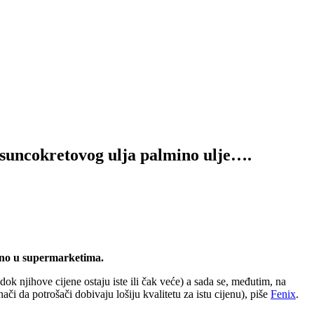
ncokretovog ulja palmino ulje….
jeno u supermarketima.
dok njihove cijene ostaju iste ili čak veće) a sada se, međutim, na
či da potrošači dobivaju lošiju kvalitetu za istu cijenu), piše
Fenix
.