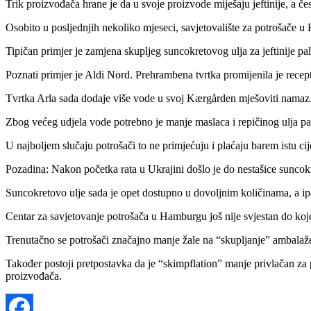
Trik proizvođača hrane je da u svoje proizvode miješaju jeftinije, a čest
Osobito u posljednjih nekoliko mjeseci, savjetovalište za potrošače u
Tipičan primjer je zamjena skupljeg suncokretovog ulja za jeftinije pa
Poznati primjer je Aldi Nord. Prehrambena tvrtka promijenila je re
Tvrtka Arla sada dodaje više vode u svoj Kærgården mješoviti namaz
Zbog većeg udjela vode potrebno je manje maslaca i repičinog ulja pa j
U najboljem slučaju potrošači to ne primjećuju i plaćaju barem istu cij
Pozadina: Nakon početka rata u Ukrajini došlo je do nestašice suncokre
Suncokretovo ulje sada je opet dostupno u dovoljnim količinama, a ipak 
Centar za savjetovanje potrošača u Hamburgu još nije svjestan do koj
Trenutačno se potrošači značajno manje žale na “skupljanje” ambalaže 
Također postoji pretpostavka da je “skimpflation” manje privlačan za p
proizvođača.