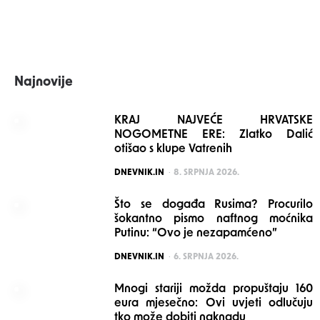
Najnovije
KRAJ NAJVEĆE HRVATSKE
NOGOMETNE ERE: Zlatko Dalić
otišao s klupe Vatrenih
POSTED
DNEVNIK.IN
8. SRPNJA 2026.
Što se događa Rusima? Procurilo
šokantno pismo naftnog moćnika
Putinu: “Ovo je nezapamćeno”
POSTED
DNEVNIK.IN
6. SRPNJA 2026.
Mnogi stariji možda propuštaju 160
eura mjesečno: Ovi uvjeti odlučuju
tko može dobiti naknadu