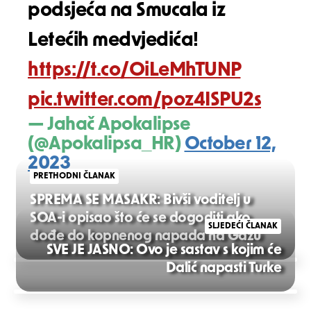
podsjeća na Smucala iz
Letećih medvjedića!
https://t.co/OiLeMhTUNP
pic.twitter.com/poz4ISPU2s
— Jahač Apokalipse
(@Apokalipsa_HR)
October 12,
2023
PRETHODNI ČLANAK
SPREMA SE MASAKR: Bivši voditelj u
SOA-i opisao što će se dogoditi ako
SLJEDEĆI ČLANAK
dođe do kopnenog napada na Gazu
SVE JE JASNO: Ovo je sastav s kojim će
Post
Dalić napasti Turke
navigation