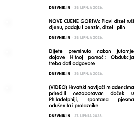
POSTED
DNEVNIK.IN
29. LIPNJA 2026.
NOVE CIJENE GORIVA: Plavi dizel ruši
cijenu, padaju i benzin, dizel i plin
POSTED
DNEVNIK.IN
29. LIPNJA 2026.
Dijete preminulo nakon jutarnje
dojave Hitnoj pomoći: Obdukcija
treba dati odgovore
POSTED
DNEVNIK.IN
29. LIPNJA 2026.
(VIDEO) Hrvatski navijači mladencima
priredili nezaboravan doček u
Philadelphiji, spontana pjesma
oduševila i prolaznike
POSTED
DNEVNIK.IN
27. LIPNJA 2026.