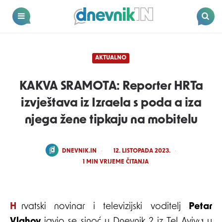
Dnevnik.in
Menu
Search
AKTUALNO
KAKVA SRAMOTA: Reporter HRTa
izvještava iz Izraela s poda a iza
njega žene tipkaju na mobitelu
POSTED
DNEVNIK.IN
12. LISTOPADA 2023.
BY
1
MIN VRIJEME ČITANJA
Hrvatski novinar i televizijski voditelj
Petar
Vlahov
javio se sinoć u Dnevnik 2 iz Tel Aviva u