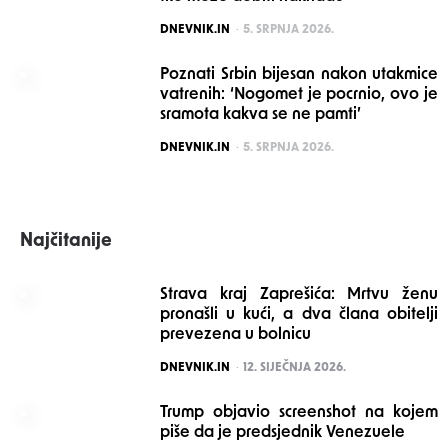
POSTED
DNEVNIK.IN
5. SRPNJA 2026.
Poznati Srbin bijesan nakon utakmice
vatrenih: ‘Nogomet je pocrnio, ovo je
sramota kakva se ne pamti’
POSTED
DNEVNIK.IN
5. SRPNJA 2026.
Najčitanije
Strava kraj Zaprešića: Mrtvu ženu
pronašli u kući, a dva člana obitelji
prevezena u bolnicu
POSTED
DNEVNIK.IN
12. SIJEČNJA 2026.
Trump objavio screenshot na kojem
piše da je predsjednik Venezuele