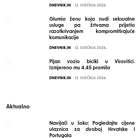
POSTED
DNEVNIK.IN
12. SIJEČNJA 2026.
Glumio ženu koja nudi seksualne
usluge pa žrtvama prijetio
razotkrivanjem kompromitirajuće
komunikacije
POSTED
DNEVNIK.IN
12. SIJEČNJA 2026.
Pijan vozio bicikl u Virovitici.
Izmjereno mu 4.45 promila
POSTED
DNEVNIK.IN
12. SIJEČNJA 2026.
Aktualno
Navijači u šoku: Pogledajte cijene
ulaznica za dvoboj Hrvatske i
Portugala