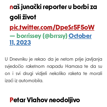
naš junački reporter u borbi za
goli život
pic.twitter.com/DpeSr5F5oW
— borrissey (@brrssy)
October
11, 2023
U Dnevniku je rekao da je netom prije javljanja
svjedočio raketnom napadu Hamasa te da su
on i svi drugi vidjeli nekoliko raketa te morali
izaći iz automobila.
Petar Vlahov neodoljivo