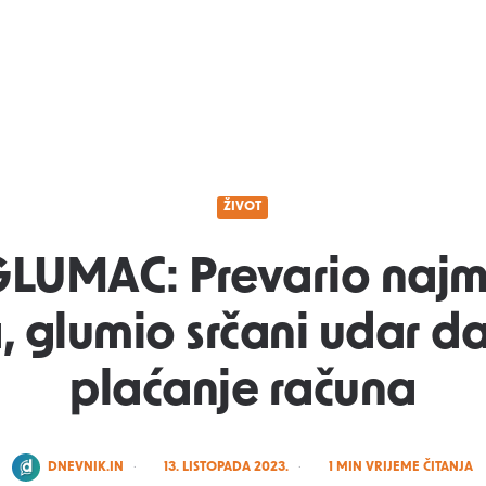
ŽIVOT
GLUMAC: Prevario najm
, glumio srčani udar d
plaćanje računa
POSTED
DNEVNIK.IN
13. LISTOPADA 2023.
1
MIN VRIJEME ČITANJA
BY