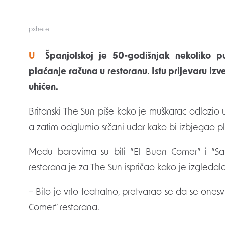
pxhere
U Španjolskoj je 50-godišnjak nekoliko puta odglumio srčani udar kako bi izbjegao
plaćanje računa u restoranu. Istu prijevaru iz
uhićen.
Britanski The Sun piše kako je muškarac odlazio 
a zatim odglumio srčani udar kako bi izbjegao p
Među barovima su bili “El Buen Comer” i “S
restorana je za The Sun ispričao kako je izgledal
– Bilo je vrlo teatralno, pretvarao se da se one
Comer” restorana.