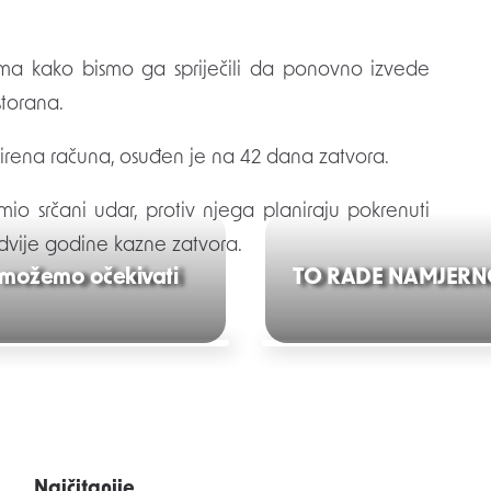
nima kako bismo ga spriječili da ponovno izvede
storana.
irena računa, osuđen je na 42 dana zatvora.
mio srčani udar, protiv njega planiraju pokrenuti
dvije godine kazne zatvora.
 možemo očekivati
TO RADE NAMJERNO!?
Najčitanije