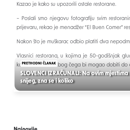
Kazao je kako su upozorili ostale restorane.
– Poslali smo njegovu fotografiju svim restora
prijevaru, rekao je menadžer “El Buen Comer” re
Nakon što je muškarac odbio platiti dva nepodm
Vlasnici restorana, u kojima je 50-godišnjak glu
PRETHODNI ČLANAK
kolektivnu tužbu zbog čega bi mogao dobiti do 
SLOVENCI IZRAČUNALI: Na ovim mjestima
snijeg, zna se i koliko
Post
navigation
Najnovije