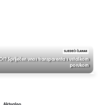
SLJEDEĆI ČLANAK
 Spriječen unos transparenta s ustaškom
porukom
Aktualno