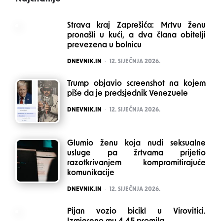
Strava kraj Zaprešića: Mrtvu ženu
pronašli u kući, a dva člana obitelji
prevezena u bolnicu
POSTED
DNEVNIK.IN
12. SIJEČNJA 2026.
Trump objavio screenshot na kojem
piše da je predsjednik Venezuele
POSTED
DNEVNIK.IN
12. SIJEČNJA 2026.
Glumio ženu koja nudi seksualne
usluge pa žrtvama prijetio
razotkrivanjem kompromitirajuće
komunikacije
POSTED
DNEVNIK.IN
12. SIJEČNJA 2026.
Pijan vozio bicikl u Virovitici.