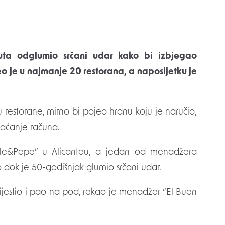
veo je u najmanje 20 restorana, a naposljetku je
u restorane, mirno bi pojeo hranu koju je naručio,
laćanje računa.
ale&Pepe” u Alicanteu, a jedan od menadžera
o dok je 50-godišnjak glumio srčani udar.
svijestio i pao na pod, rekao je menadžer “El Buen