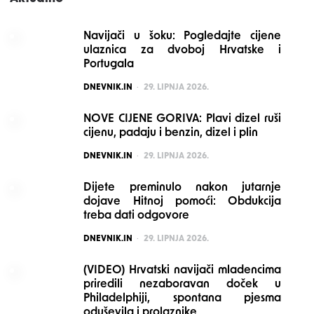
Navijači u šoku: Pogledajte cijene
ulaznica za dvoboj Hrvatske i
Portugala
POSTED
DNEVNIK.IN
29. LIPNJA 2026.
NOVE CIJENE GORIVA: Plavi dizel ruši
cijenu, padaju i benzin, dizel i plin
POSTED
DNEVNIK.IN
29. LIPNJA 2026.
Dijete preminulo nakon jutarnje
dojave Hitnoj pomoći: Obdukcija
treba dati odgovore
POSTED
DNEVNIK.IN
29. LIPNJA 2026.
(VIDEO) Hrvatski navijači mladencima
priredili nezaboravan doček u
Philadelphiji, spontana pjesma
oduševila i prolaznike