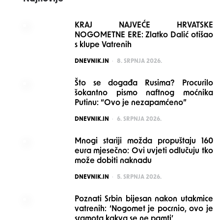
KRAJ NAJVEĆE HRVATSKE
NOGOMETNE ERE: Zlatko Dalić otišao
s klupe Vatrenih
POSTED
DNEVNIK.IN
8. SRPNJA 2026.
Što se događa Rusima? Procurilo
šokantno pismo naftnog moćnika
Putinu: “Ovo je nezapamćeno”
POSTED
DNEVNIK.IN
6. SRPNJA 2026.
Mnogi stariji možda propuštaju 160
eura mjesečno: Ovi uvjeti odlučuju tko
može dobiti naknadu
POSTED
DNEVNIK.IN
5. SRPNJA 2026.
Poznati Srbin bijesan nakon utakmice
vatrenih: ‘Nogomet je pocrnio, ovo je
sramota kakva se ne pamti’