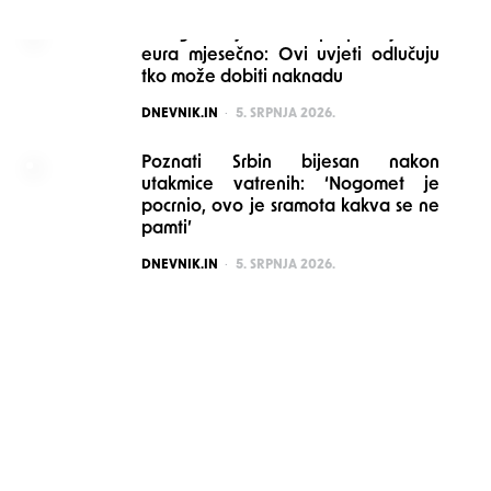
Mnogi stariji možda propuštaju 160
eura mjesečno: Ovi uvjeti odlučuju
tko može dobiti naknadu
POSTED
DNEVNIK.IN
5. SRPNJA 2026.
Poznati Srbin bijesan nakon
utakmice vatrenih: ‘Nogomet je
pocrnio, ovo je sramota kakva se ne
pamti’
POSTED
DNEVNIK.IN
5. SRPNJA 2026.