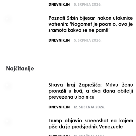
POSTED
DNEVNIK.IN
5. SRPNJA 2026.
Poznati Srbin bijesan nakon utakmice
vatrenih: ‘Nogomet je pocrnio, ovo je
sramota kakva se ne pamti’
POSTED
DNEVNIK.IN
5. SRPNJA 2026.
Najčitanije
Strava kraj Zaprešića: Mrtvu ženu
pronašli u kući, a dva člana obitelji
prevezena u bolnicu
POSTED
DNEVNIK.IN
12. SIJEČNJA 2026.
Trump objavio screenshot na kojem
piše da je predsjednik Venezuele