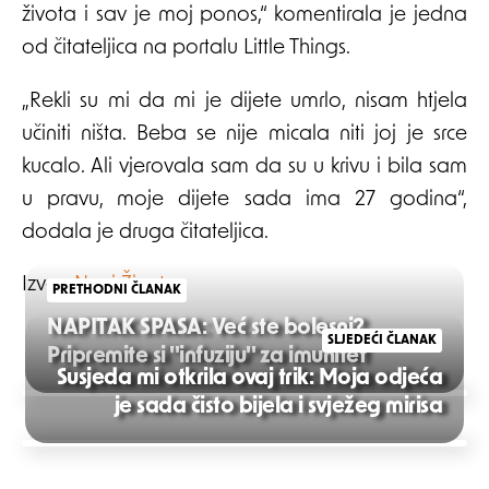
života i sav je moj ponos,“ komentirala je jedna
od čitateljica na portalu Little Things.
„Rekli su mi da mi je dijete umrlo, nisam htjela
učiniti ništa. Beba se nije micala niti joj je srce
kucalo. Ali vjerovala sam da su u krivu i bila sam
u pravu, moje dijete sada ima 27 godina“,
dodala je druga čitateljica.
Izvor:
Novi Život
PRETHODNI ČLANAK
NAPITAK SPASA: Već ste bolesni?
SLJEDEĆI ČLANAK
Pripremite si ''infuziju'' za imunitet
Susjeda mi otkrila ovaj trik: Moja odjeća
Post
je sada čisto bijela i svježeg mirisa
navigation