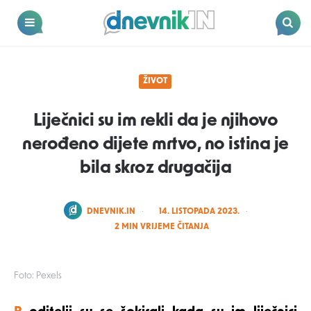
Dnevnik.in
Menu
Search
ŽIVOT
Liječnici su im rekli da je njihovo
nerođeno dijete mrtvo, no istina je
bila skroz drugačija
POSTED
DNEVNIK.IN
14. LISTOPADA 2023.
BY
2
MIN VRIJEME ČITANJA
Foto: Pexels