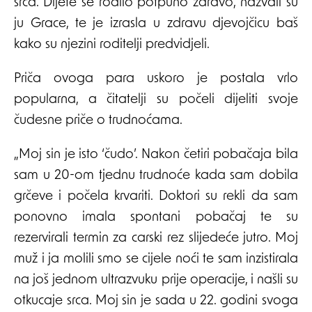
srca. Dijete se rodilo potpuno zdravo, nazvali su
ju Grace, te je izrasla u zdravu djevojčicu baš
kako su njezini roditelji predvidjeli.
Priča ovoga para uskoro je postala vrlo
popularna, a čitatelji su počeli dijeliti svoje
čudesne priče o trudnoćama.
„Moj sin je isto ‘čudo’. Nakon četiri pobačaja bila
sam u 20-om tjednu trudnoće kada sam dobila
grčeve i počela krvariti. Doktori su rekli da sam
ponovno imala spontani pobačaj te su
rezervirali termin za carski rez slijedeće jutro. Moj
muž i ja molili smo se cijele noći te sam inzistirala
na još jednom ultrazvuku prije operacije, i našli su
otkucaje srca. Moj sin je sada u 22. godini svoga