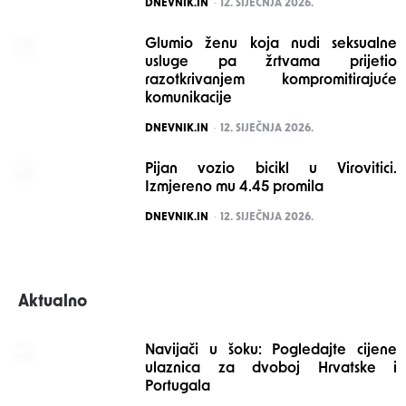
POSTED
DNEVNIK.IN
12. SIJEČNJA 2026.
Glumio ženu koja nudi seksualne
usluge pa žrtvama prijetio
razotkrivanjem kompromitirajuće
komunikacije
POSTED
DNEVNIK.IN
12. SIJEČNJA 2026.
Pijan vozio bicikl u Virovitici.
Izmjereno mu 4.45 promila
POSTED
DNEVNIK.IN
12. SIJEČNJA 2026.
Aktualno
Navijači u šoku: Pogledajte cijene
ulaznica za dvoboj Hrvatske i
Portugala