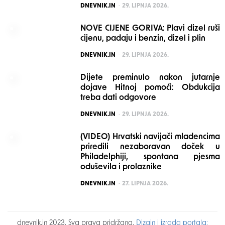
POSTED
DNEVNIK.IN
29. LIPNJA 2026.
NOVE CIJENE GORIVA: Plavi dizel ruši
cijenu, padaju i benzin, dizel i plin
POSTED
DNEVNIK.IN
29. LIPNJA 2026.
Dijete preminulo nakon jutarnje
dojave Hitnoj pomoći: Obdukcija
treba dati odgovore
POSTED
DNEVNIK.IN
29. LIPNJA 2026.
(VIDEO) Hrvatski navijači mladencima
priredili nezaboravan doček u
Philadelphiji, spontana pjesma
oduševila i prolaznike
POSTED
DNEVNIK.IN
27. LIPNJA 2026.
dnevnik.in 2023. Sva prava pridržana.
Dizajn i izrada portala: