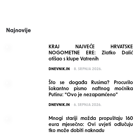
Najnovije
KRAJ NAJVEĆE HRVATSKE
NOGOMETNE ERE: Zlatko Dalić
otišao s klupe Vatrenih
POSTED
DNEVNIK.IN
8. SRPNJA 2026.
Što se događa Rusima? Procurilo
šokantno pismo naftnog moćnika
Putinu: “Ovo je nezapamćeno”
POSTED
DNEVNIK.IN
6. SRPNJA 2026.
Mnogi stariji možda propuštaju 160
eura mjesečno: Ovi uvjeti odlučuju
tko može dobiti naknadu