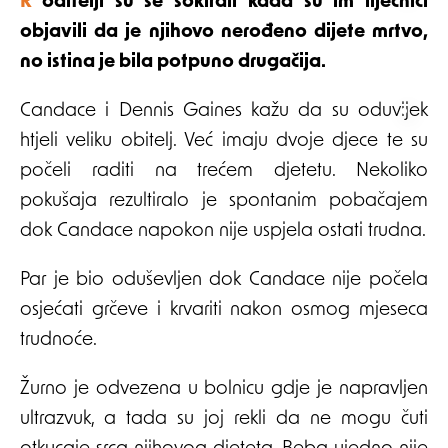
Roditelji su se šokirali kada su im liječnici
objavili da je njihovo nerođeno dijete mrtvo,
no istina je bila potpuno drugačija.
Candace i Dennis Gaines kažu da su oduvijek
htjeli veliku obitelj. Već imaju dvoje djece te su
počeli raditi na trećem djetetu. Nekoliko
pokušaja rezultiralo je spontanim pobačajem
dok Candace napokon nije uspjela ostati trudna.
Par je bio oduševljen dok Candace nije počela
osjećati grčeve i krvariti nakon osmog mjeseca
trudnoće.
Žurno je odvezena u bolnicu gdje je napravljen
ultrazvuk, a tada su joj rekli da ne mogu čuti