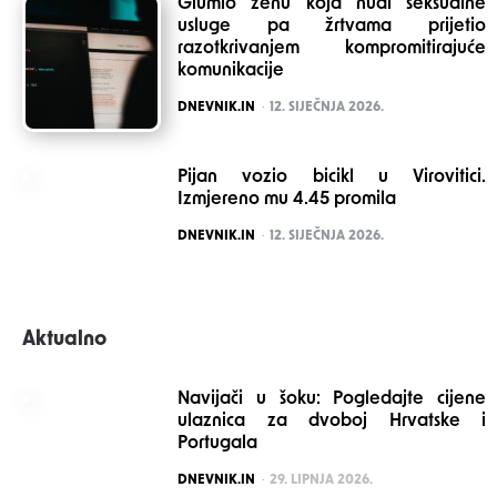
Glumio ženu koja nudi seksualne
usluge pa žrtvama prijetio
razotkrivanjem kompromitirajuće
komunikacije
POSTED
DNEVNIK.IN
12. SIJEČNJA 2026.
Pijan vozio bicikl u Virovitici.
Izmjereno mu 4.45 promila
POSTED
DNEVNIK.IN
12. SIJEČNJA 2026.
Aktualno
Navijači u šoku: Pogledajte cijene
ulaznica za dvoboj Hrvatske i
Portugala
POSTED
DNEVNIK.IN
29. LIPNJA 2026.