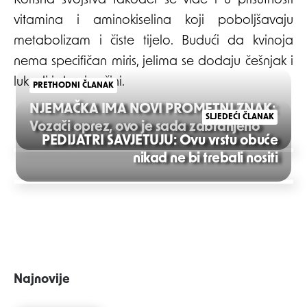
Korisna svojstva također se vide i u prisutnosti
vitamina i aminokiselina koji poboljšavaju
metabolizam i čiste tijelo. Budući da kvinoja
nema specifičan miris, jelima se dodaju češnjak i
luk, ali i drugi začini.
PRETHODNI ČLANAK
NJEMAČKA IMA NOVI PROMETNI ZNAK:
SLJEDEĆI ČLANAK
Vozači oprez, ovo je sada zabranjeno
PEDIJATRI SAVJETUJU: Ovu vrstu obuće
Post
nikad ne bi trebali nositi
navigation
Najnovije