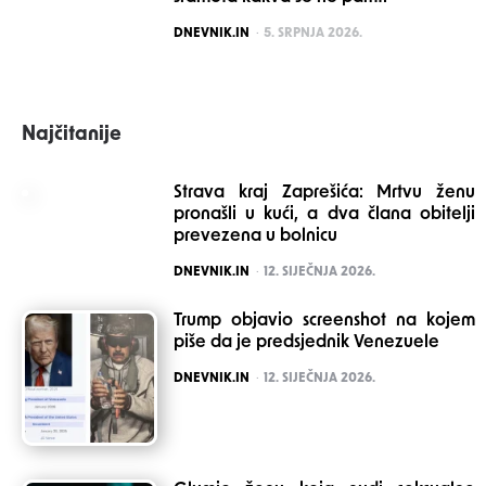
POSTED
DNEVNIK.IN
5. SRPNJA 2026.
Najčitanije
Strava kraj Zaprešića: Mrtvu ženu
pronašli u kući, a dva člana obitelji
prevezena u bolnicu
POSTED
DNEVNIK.IN
12. SIJEČNJA 2026.
Trump objavio screenshot na kojem
piše da je predsjednik Venezuele
POSTED
DNEVNIK.IN
12. SIJEČNJA 2026.