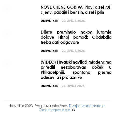
NOVE CIJENE GORIVA: Plavi dizel ruši
cijenu, padaju i benzin, dizel i plin
POSTED
DNEVNIK.IN
29. LIPNJA 2026.
Dijete preminulo nakon jutarnje
dojave Hitnoj pomoći: Obdukcija
treba dati odgovore
POSTED
DNEVNIK.IN
29. LIPNJA 2026.
(VIDEO) Hrvatski navijači mladencima
priredili nezaboravan doček u
Philadelphiji, spontana pjesma
oduševila i prolaznike
POSTED
DNEVNIK.IN
27. LIPNJA 2026.
dnevnik.in 2023. Sva prava pridržana.
Dizajn i izrada portala:
Code magnet d.o.o.