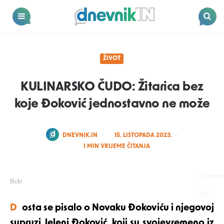
Dnevnik.in
Menu
Search
ŽIVOT
KULINARSKO ČUDO: Žitarica bez
koje Đoković jednostavno ne može
POSTED
DNEVNIK.IN
15. LISTOPADA 2023.
BY
1
MIN VRIJEME ČITANJA
flickr
Dosta se pisalo o Novaku Đokoviću i njegovoj
supruzi Jeleni Đoković, koji su svojevremeno iz