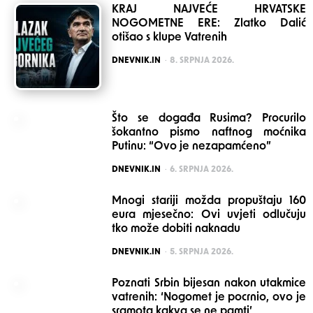
KRAJ NAJVEĆE HRVATSKE
NOGOMETNE ERE: Zlatko Dalić
otišao s klupe Vatrenih
POSTED
DNEVNIK.IN
8. SRPNJA 2026.
Što se događa Rusima? Procurilo
šokantno pismo naftnog moćnika
Putinu: “Ovo je nezapamćeno”
POSTED
DNEVNIK.IN
6. SRPNJA 2026.
Mnogi stariji možda propuštaju 160
eura mjesečno: Ovi uvjeti odlučuju
tko može dobiti naknadu
POSTED
DNEVNIK.IN
5. SRPNJA 2026.
Poznati Srbin bijesan nakon utakmice
vatrenih: ‘Nogomet je pocrnio, ovo je
sramota kakva se ne pamti’