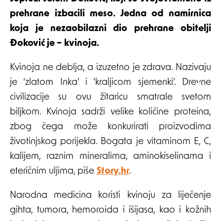
prehrane izbacili meso. Jedna od namirnica
koja je nezaobilazni dio prehrane obitelji
Đoković je – kvinoja.
Kvinoja ne deblja, a izuzetno je zdrava. Nazivaju
je ‘zlatom Inka’ i ‘kraljicom sjemenki’. Drevne
civilizacije su ovu žitaricu smatrale svetom
biljkom. Kvinoja sadrži velike količine proteina,
zbog čega može konkurirati proizvodima
životinjskog porijekla. Bogata je vitaminom E, C,
kalijem, raznim mineralima, aminokiselinama i
eteričnim uljima, piše
Story.hr
.
Narodna medicina koristi kvinoju za liječenje
gihta, tumora, hemoroida i išijasa, kao i kožnih