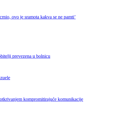
crnio, ovo je sramota kakva se ne pamti’
bitelji prevezena u bolnicu
ezuele
azotkrivanjem kompromitirajuće komunikacije