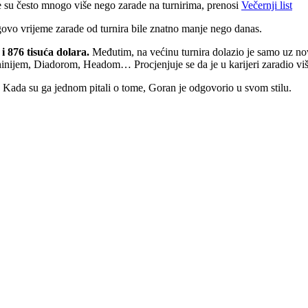
e su često mnogo više nego zarade na turnirima, prenosi
Večernji list
govo vrijeme zarade od turnira bile znatno manje nego danas.
 i 876 tisuća dolara.
Međutim, na većinu turnira dolazio je samo uz nov
hinijem, Diadorom, Headom… Procjenjuje se da je u karijeri zaradio vi
. Kada su ga jednom pitali o tome, Goran je odgovorio u svom stilu.