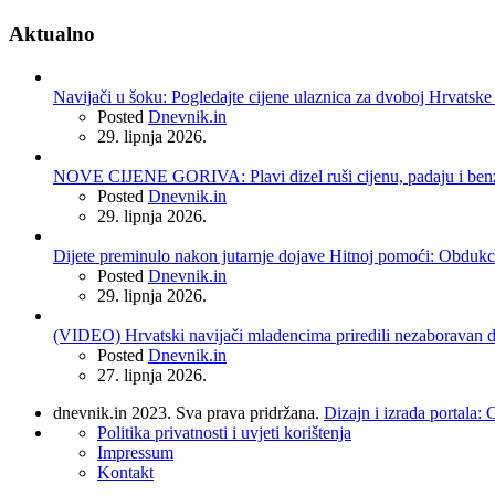
Aktualno
Navijači u šoku: Pogledajte cijene ulaznica za dvoboj Hrvatske 
Posted
Dnevnik.in
29. lipnja 2026.
NOVE CIJENE GORIVA: Plavi dizel ruši cijenu, padaju i benzin
Posted
Dnevnik.in
29. lipnja 2026.
Dijete preminulo nakon jutarnje dojave Hitnoj pomoći: Obdukci
Posted
Dnevnik.in
29. lipnja 2026.
(VIDEO) Hrvatski navijači mladencima priredili nezaboravan do
Posted
Dnevnik.in
27. lipnja 2026.
dnevnik.in 2023. Sva prava pridržana.
Dizajn i izrada portala:
Politika privatnosti i uvjeti korištenja
Impressum
Kontakt