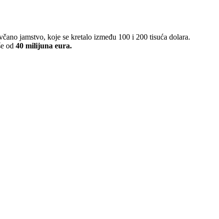
čano jamstvo, koje se kretalo između 100 i 200 tisuća dolara.
še od
40 milijuna eura.