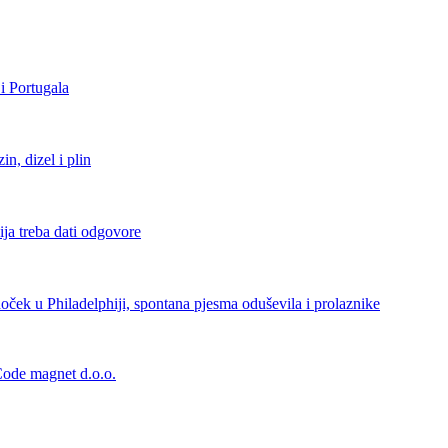
i Portugala
, dizel i plin
ja treba dati odgovore
ček u Philadelphiji, spontana pjesma oduševila i prolaznike
 Code magnet d.o.o.