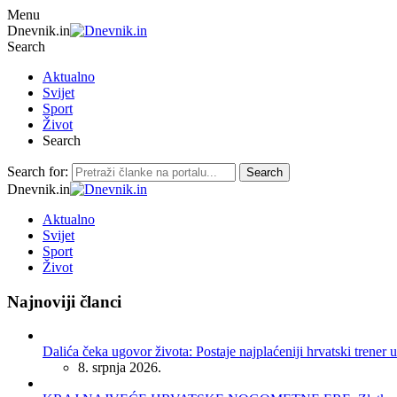
Menu
Dnevnik.in
Search
Aktualno
Svijet
Sport
Život
Search
Search for:
Search
Dnevnik.in
Aktualno
Svijet
Sport
Život
Najnoviji članci
Dalića čeka ugovor života: Postaje najplaćeniji hrvatski trener u
8. srpnja 2026.