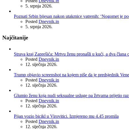
Posted
Dnevnik.in
5. srpnja 2026.
Poznati Srbin bijesan nakon utakmice vatrenih: ‘Nogomet je po
Posted
Dnevnik.in
5. srpnja 2026.
Najčitanije
Strava kraj Zaprešića: Mrtvu ženu pronašli u kući, a dva člana o
Posted
Dnevnik.in
12. siječnja 2026.
Trump objavio screenshot na kojem piše da je predsjednik Ven
Posted
Dnevnik.in
12. siječnja 2026.
Glumio ženu koja nudi seksualne usluge pa žrtvama prijetio r
Posted
Dnevnik.in
12. siječnja 2026.
Pijan vozio bicikl u Virovitici. Izmjereno mu 4.45 promila
Posted
Dnevnik.in
12. siječnja 2026.