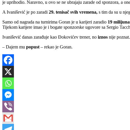
je uprihodio. Naravno, u ovo se ne ubrajaju zarade od sponzora, a on
A Ivanišević je po zaradi
29. tenisač svih vremena,
s tim da su u nje
Samo od nagrada na turnirima Goran je u karijeri zaradio
19 milijuna
Tijekom karijere imao je i bogate sponzorske ugovore sa Sergio Tacc
Ivanišević danas zarađuje kao Đokovićev trener, no
iznos
nije poznat
– Dajem mu
popust
– rekao je Goran.