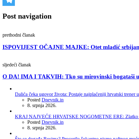
Post navigation
prethodni članak
ISPOVIJEST OČAJNE MAJKE: Otet mladić srbijans
sljedeći članak
O DA! IMA I TAKVIH: Tko su mirovinski bogataši u
Dalića čeka ugovor života: Postaje najplaćeniji hrvatski trener u
Posted
Dnevnik.in
8. srpnja 2026.
KRAJ NAJVEĆE HRVATSKE NOGOMETNE ERE: Zlatko Dalić 
Posted
Dnevnik.in
8. srpnja 2026.
Što se događa Rusima? Procurilo šokantno pismo naftnog moć