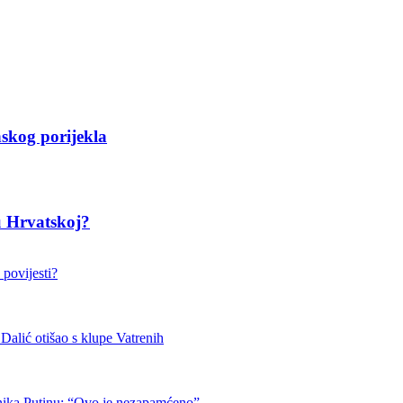
kog porijekla
 Hrvatskoj?
 povijesti?
otišao s klupe Vatrenih
nika Putinu: “Ovo je nezapamćeno”