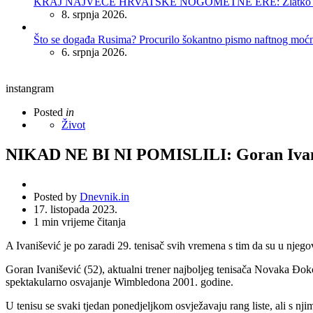
KRAJ NAJVEĆE HRVATSKE NOGOMETNE ERE: Zlatko Dalić 
8. srpnja 2026.
Što se događa Rusima? Procurilo šokantno pismo naftnog moć
6. srpnja 2026.
instangram
Posted
in
Život
NIKAD NE BI NI POMISLILI: Goran Ivaniše
Posted by
Dnevnik.in
17. listopada 2023.
1
min vrijeme čitanja
A Ivanišević je po zaradi 29. tenisač svih vremena s tim da su u njeg
Goran Ivanišević (52), aktualni trener najboljeg tenisača Novaka Đokov
spektakularno osvajanje Wimbledona 2001. godine.
U tenisu se svaki tjedan ponedjeljkom osvježavaju rang liste, ali s njim