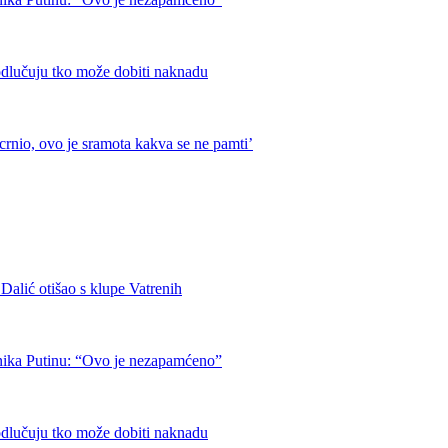
odlučuju tko može dobiti naknadu
crnio, ovo je sramota kakva se ne pamti’
otišao s klupe Vatrenih
nika Putinu: “Ovo je nezapamćeno”
odlučuju tko može dobiti naknadu