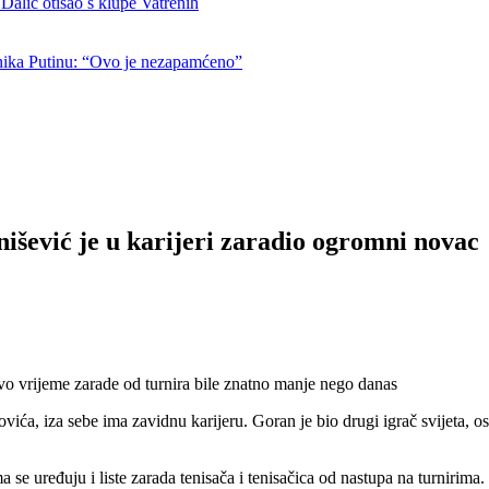
otišao s klupe Vatrenih
nika Putinu: “Ovo je nezapamćeno”
vić je u karijeri zaradio ogromni novac
ovo vrijeme zarade od turnira bile znatno manje nego danas
ića, iza sebe ima zavidnu karijeru. Goran je bio drugi igrač svijeta, o
a se uređuju i liste zarada tenisača i tenisačica od nastupa na turnirima