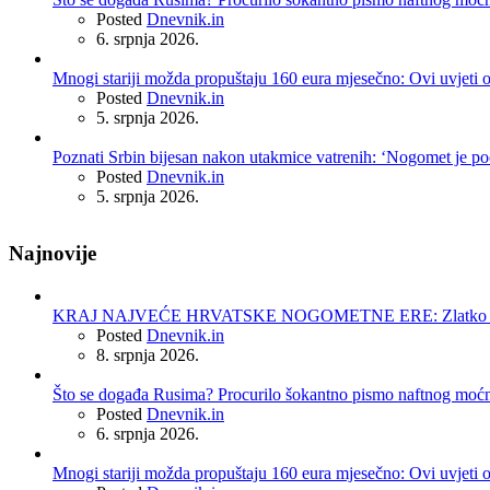
Posted
Dnevnik.in
6. srpnja 2026.
Mnogi stariji možda propuštaju 160 eura mjesečno: Ovi uvjeti 
Posted
Dnevnik.in
5. srpnja 2026.
Poznati Srbin bijesan nakon utakmice vatrenih: ‘Nogomet je po
Posted
Dnevnik.in
5. srpnja 2026.
Najnovije
KRAJ NAJVEĆE HRVATSKE NOGOMETNE ERE: Zlatko Dalić 
Posted
Dnevnik.in
8. srpnja 2026.
Što se događa Rusima? Procurilo šokantno pismo naftnog moć
Posted
Dnevnik.in
6. srpnja 2026.
Mnogi stariji možda propuštaju 160 eura mjesečno: Ovi uvjeti 